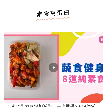
素食高蛋白
吃素也能輕鬆增加減脂！一次準備5天份便當