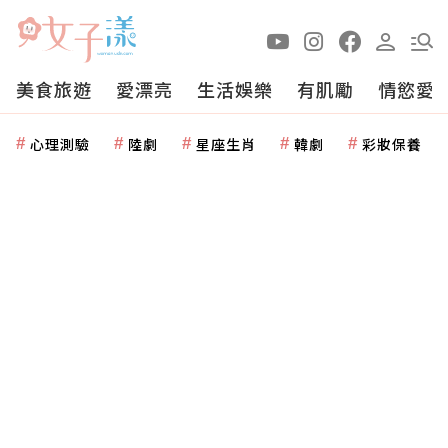
美食旅遊
愛漂亮
生活娛樂
有肌勵
情慾愛
心理測驗
陸劇
星座生肖
韓劇
彩妝保養