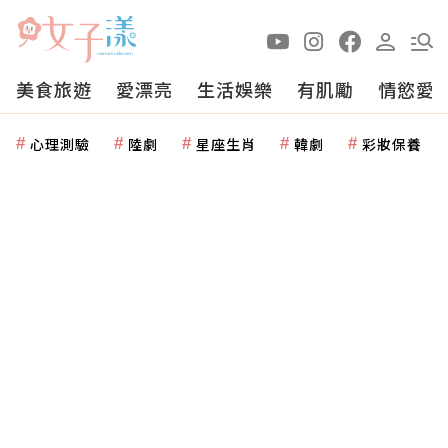
美食旅遊
愛漂亮
生活娛樂
有肌勵
情慾愛
心理測驗
陸劇
星座生肖
韓劇
彩妝保養