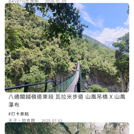
Beverly比猴俐
2026.01.09
八通關越嶺道東段 瓦拉米步道 山風吊橋 X 山風
瀑布
#打卡景點
夫子。旅食趣
2025.07.01