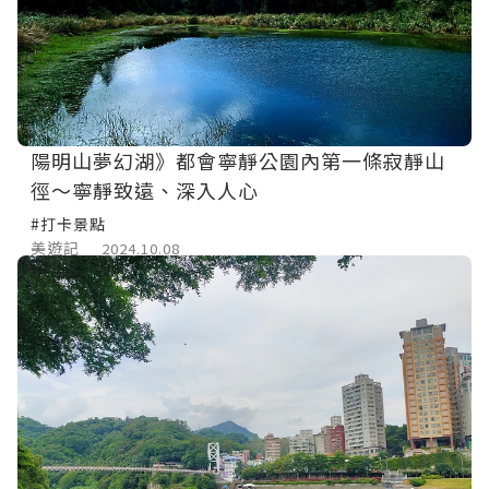
陽明山夢幻湖》都會寧靜公園內第一條寂靜山
徑～寧靜致遠、深入人心
#打卡景點
美遊記
2024.10.08