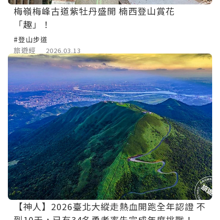
梅嶺梅峰古道紫牡丹盛開 楠西登山賞花
「趣」！
#登山步道
旅遊經
2026.03.13
【神人】2026臺北大縱走熱血開跑全年認證 不
到10天，已有34名勇者率先完成年度挑戰！