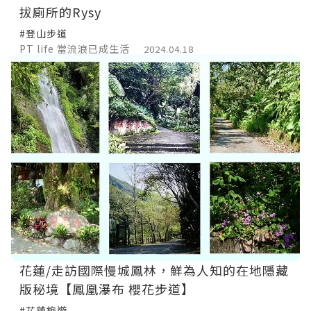
拔廁所的Rysy
#登山步道
PT life 當流浪已成生活
2024.04.18
花蓮/走訪國際慢城鳳林，鮮為人知的在地隱藏
版秘境【鳳凰瀑布 櫻花步道】
#花蓮旅遊