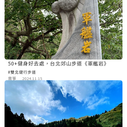
50+健身好去處，台北郊山步道《軍艦岩》
#雙北健行步道
曾箏
2024.11.15