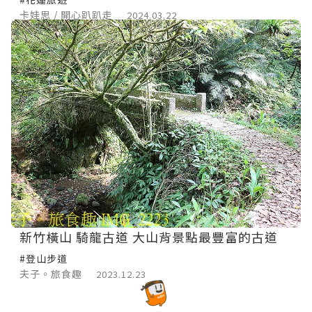
卡娃思 / 開心趴趴走
2024.03.22
新竹橫山 騎龍古道 大山背景點最豐富的古道
#登山步道
夫子。旅食趣
2023.12.23