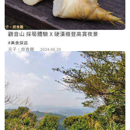
觀音山 採筍體驗 X 硬漢嶺登高賞夜景
#美食探店
夫子。旅食趣
2024.06.29