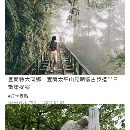
宜蘭縣大同鄉︱宜蘭太平山見晴懷古步道半日
散策提案
#打卡景點
Beverly比猴俐
2025.04.04