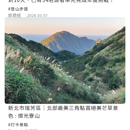
#登山步道
旅遊經
2026.03.07
新北市瑞芳區｜北部最美三角點賞絕美芒草景
色 : 燦光寮山
#打卡景點