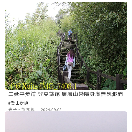
二延平步道 登高望遠 層層山巒隱身虛無飄渺間
#登山步道
夫子。旅食趣
2024.09.03