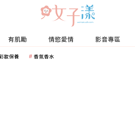
有肌勵
情慾愛情
影音專區
彩妝保養
香氛香水