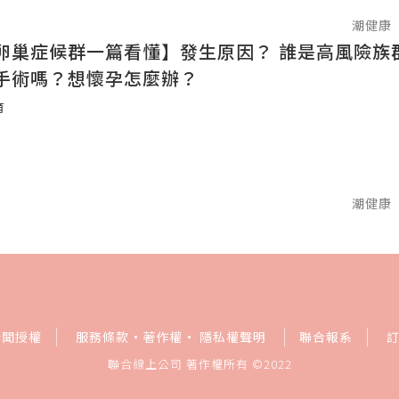
潮健康
卵巢症候群一篇看懂】發生原因？ 誰是高風險族
手術嗎？想懷孕怎麼辦？
育
潮健康
新聞授權
服務條款
·
著作權
·
隱私權聲明
聯合報系
聯合線上公司 著作權所有 ©2022