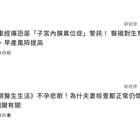
潮健康
重經痛恐是「子宮內膜異位症」警訊！ 醫揭對生
、早產風險提高
#月經
潮健康
院醫生生活》不孕悲歌！為什夫妻檢查都正常仍
關鍵有關
育計畫