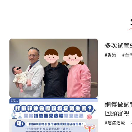
多次試管
#香港
#台
網傳做試
回頭審視
#癌症治療