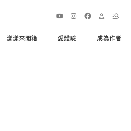
漾漾來開箱
愛體驗
成為作者