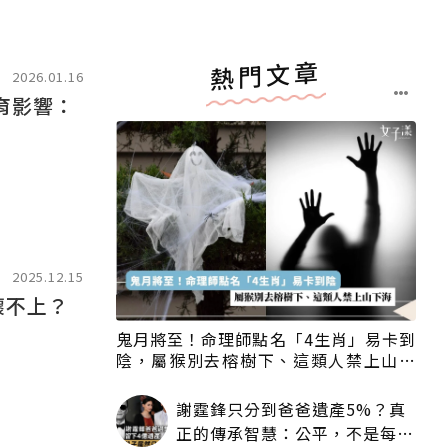
熱門文章
2026.01.16
育影響：
2025.12.15
懷不上？
鬼月將至！命理師點名「4生肖」易卡到
陰，屬猴別去榕樹下、這類人禁上山下
海
謝霆鋒只分到爸爸遺產5%？真
正的傳承智慧：公平，不是每個