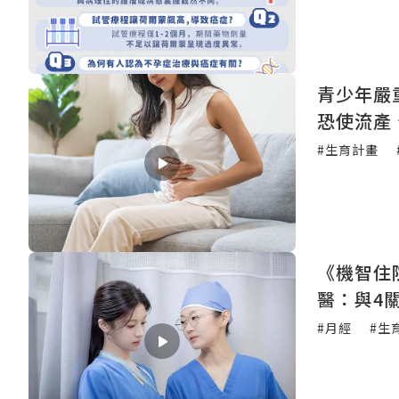
青少年嚴
恐使流產
#生育計畫
《機智住
醫：與4
#月經
#生