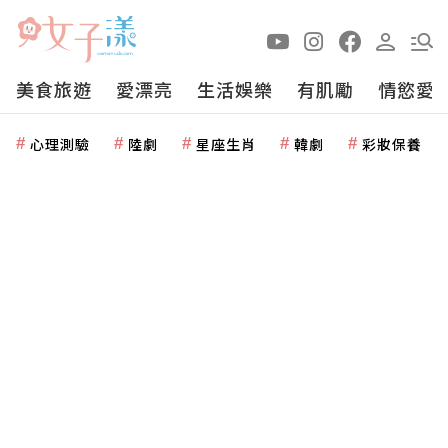
美食旅遊
愛漂亮
生活娛樂
有肌勵
情慾愛
心理測驗
陸劇
星座生肖
韓劇
彩妝保養