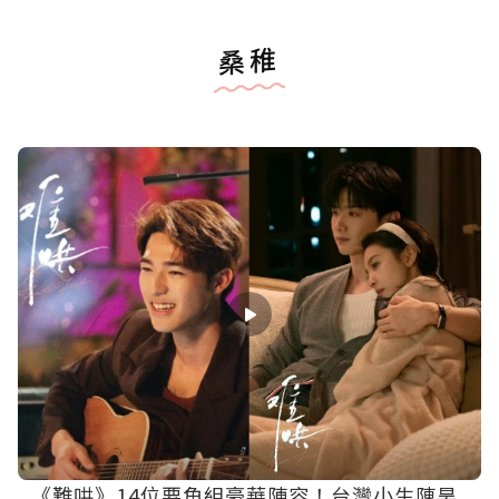
桑稚
《難哄》14位要角組豪華陣容！台灣小生陳昊