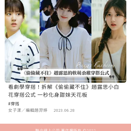
看劇學穿搭！拆解《偷偷藏不住》趙露思小白
花穿搭公式 一秒化身甜妹天花板
#穿搭
女子漾／編輯趙羿婷
2023.06.28
聯合線上公司 著作權所有 ©2022