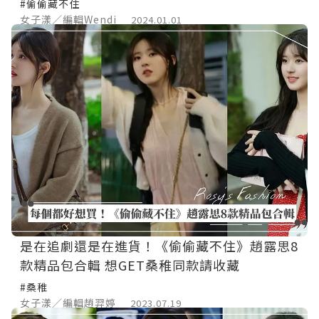
底！
#偷偷藏不住
女子漾／編輯Wendi
2024.01.01
是在追劇還是在進貨！《偷偷藏不住》趙露思8
款精品包合輯 想GET桑稚同款請收藏
#桑稚
女子漾／編輯趙羿婷
2023.07.19