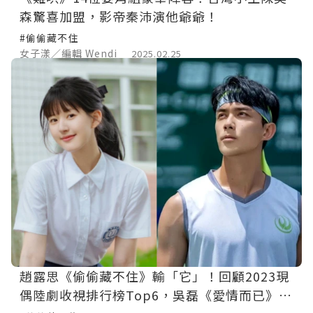
森驚喜加盟，影帝秦沛演他爺爺！
#偷偷藏不住
女子漾／編輯 Wendi
2025.02.25
趙露思《偷偷藏不住》輸「它」！回顧2023現
偶陸劇收視排行榜Top6，吳磊《愛情而已》墊