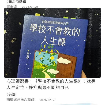
#白沙屯媽祖
郭玉如
2026.07.25
心理師選書｜《學校不會教的人生課》：找尋
人生定位，擁抱與眾不同的自己
#台灣
胡瑋婷諮商心理師
2026.04.21