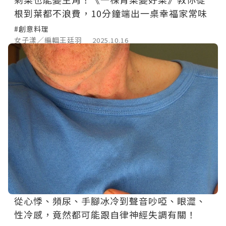
根到葉都不浪費，10分鐘端出一桌幸福家常味
#創意料理
女子漾／編輯王廷羽
2025.10.16
從心悸、頻尿、手腳冰冷到聲音吵啞、眼澀、
性冷感，竟然都可能跟自律神經失調有關！