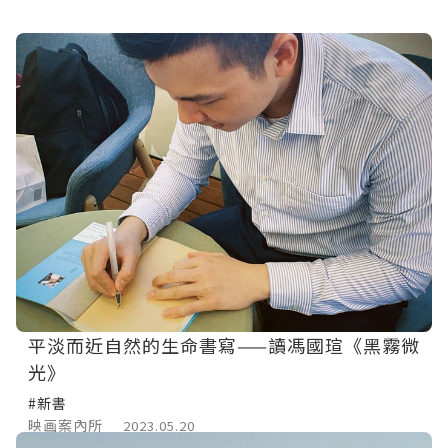
平淡而近自然的生命書寫——讀馮國瑄《黑霧微
光》
#新書
映画案內所
2023.05.20