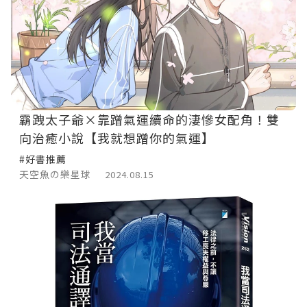
霸跩太子爺×靠蹭氣運續命的淒慘女配角！雙
向治癒小說【我就想蹭你的氣運】
#好書推薦
天空魚の樂星球
2024.08.15