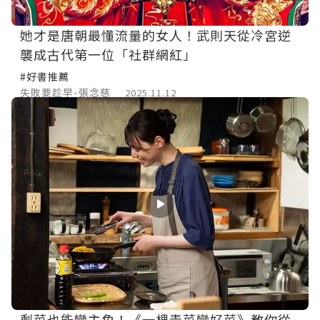
她才是唐朝最懂流量的女人！武則天從冷宮逆
襲成古代第一位「社群網紅」
#好書推薦
失敗要趁早-張念慈
2025.11.12
剩菜也能變主角！《一棵青菜變好菜》教你從