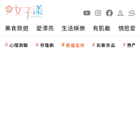
美食旅遊
愛漂亮
生活娛樂
有肌勵
情慾愛
心理測驗
夯陸劇
星座生肖
彩妝夯品
熱門