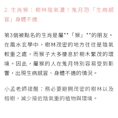
2. 生肖猴：樹林陰氣濃！鬼月恐「生病感
冒」身體不適
第3個被點名的生肖是屬**「猴」**的朋友。
在風水玄學中，樹林茂密的地方往往是陰氣
較重之處，而猴子大多棲息於樹木繁茂的環
境。因此，屬猴的人在鬼月特別容易受到影
響，出現生病感冒、身體不適的情況。
小孟老師提醒：務必要避開茂密的樹林以及
榕樹，減少接近陰氣重的植物與環境。