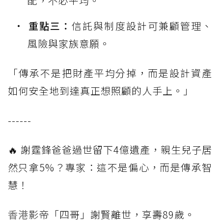
配，不必平均。
重點三：
信託與制度設計可兼顧管理、
風險與家族意願。
「傳承不是把財產平均分掉，而是設計資產
如何安全地到達真正想照顧的人手上。」
------
🔥 謝霆鋒爸爸過世留下4億遺產，親生兒子居
然只拿5%？專家：這不是偏心，而是傳承智
慧！
香港
影帝「四哥」謝賢離世，享壽89歲。