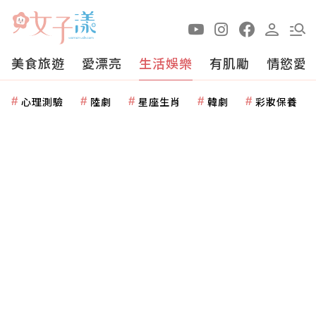
美食旅遊
愛漂亮
生活娛樂
有肌勵
情慾愛
心理測驗
陸劇
星座生肖
韓劇
彩妝保養