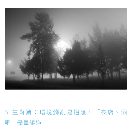
3. 生肖豬：環境髒亂易招陰！「夜店、酒
吧」盡量繞道