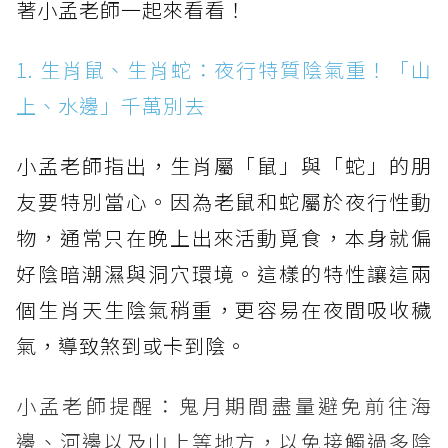
著小孟老師一起來看看！
1. 生肖鼠、生肖蛇：夜行特質陰氣重！「山
上、水邊」千萬別去
小孟老師指出，生肖屬「鼠」與「蛇」的朋
友要特別當心。因為老鼠和蛇屬於夜行性動
物，通常只在晚上出來活動覓食，本身就偏
好陰暗潮濕與洞穴環境。這樣的特性讓這兩
個生肖天生陰氣稍重，更容易在夜間吸收穢
氣，導致煞到或卡到陰。
小孟老師提醒：鬼月期間盡量避免前往海
邊、河邊以及山上等地方，以免接觸過多陰