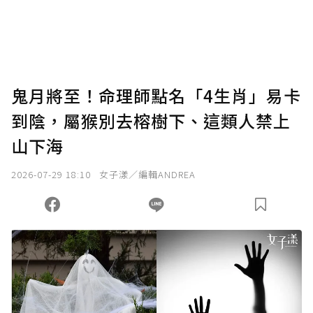
將您認為適合的點數贈送給作者，一旦使用贊
助點數即不得撤銷，單筆贊助最低點數為30
點，最高點數沒有上限。
U 利點數 1 點 = NTD 1 元。
鬼月將至！命理師點名「4生肖」易卡
到陰，屬猴別去榕樹下、這類人禁上
確認送出
山下海
我已詳閱贊助說明，且同意站方的使用條款。
2026-07-29 18:10
女子漾／編輯ANDREA
您當前剩餘 U 利點數：
0
點；前往
購買點數