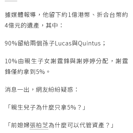
據媒體報導，他留下約1億港幣、折合台幣約
4億元的遺產，其中：
90%留給兩個孫子Lucas與Quintus；
10%由親生子女謝霆鋒與謝婷婷分配，謝霆
鋒僅約拿到5%。
消息一出，網友紛紛疑惑：
「親生兒子為什麼只拿5%？」
「前媳婦
張柏芝
為什麼可以代管資產？」