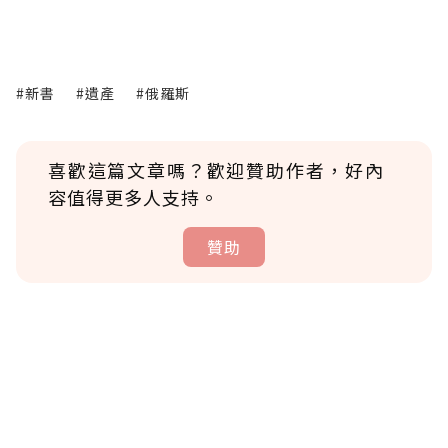
#新書
#遺產
#俄羅斯
喜歡這篇文章嗎？歡迎贊助作者，好內
容值得更多人支持。
贊助
贊助說明
為了鼓勵作者持續創作更好的內容，會員可以
使用「贊助」功能實質回饋給喜愛的作者。可