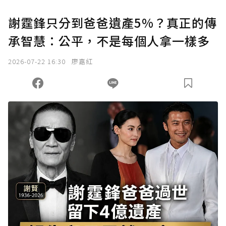
謝霆鋒只分到爸爸遺產5%？真正的傳
承智慧：公平，不是每個人拿一樣多
2026-07-22 16:30
廖嘉紅