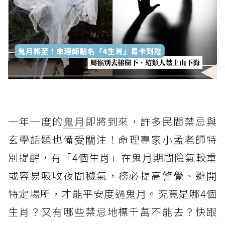
一年一度的
鬼月
即將到來，許多民間禁忌與
玄學話題也備受關注！命理專家小孟老師特
別提醒，有「4個生肖」在鬼月期間陰氣較重
或容易吸收夜間穢氣，務必提高警覺、避開
特定場所，才能平安度過鬼月。究竟是哪4個
生肖？又有哪些禁忌地標千萬不能去？快跟