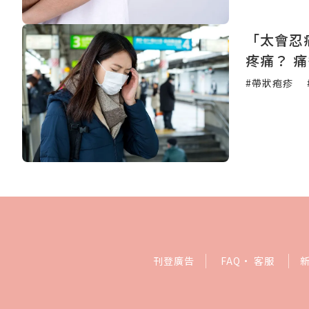
「太會忍
疼痛？ 
#帶狀疱疹
刊登廣告
FAQ
·
客服