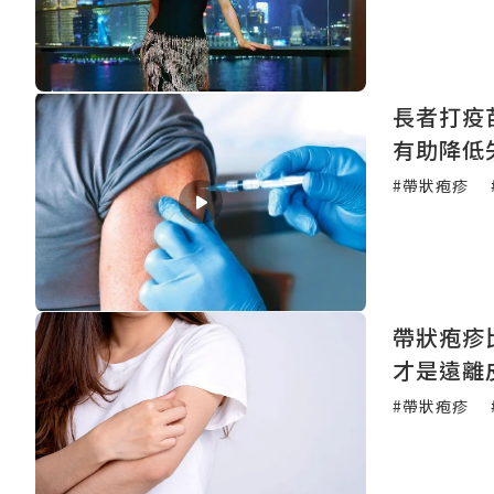
長者打疫
有助降低
#帶狀疱疹
帶狀疱疹比「分娩」更痛
才是遠離
#帶狀疱疹