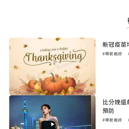
新冠疫苗
#帶狀疱疹
比分娩還
預防
#帶狀疱疹