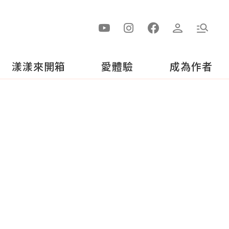
漾漾來開箱
愛體驗
成為作者