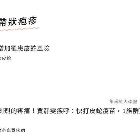
帶狀疱疹
增加罹患皮蛇風險
#皮蛇
斛說針灸學塾
劇烈的疼痛！賈靜雯疾呼：快打皮蛇疫苗，1族群
#心血管疾病