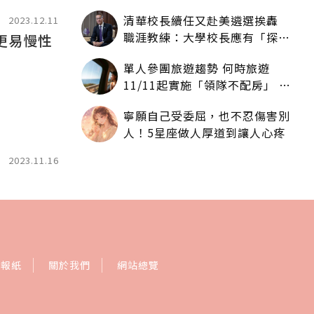
人拿一樣多
清華校長續任又赴美遴選挨轟
2023.12.11
職涯教練：大學校長應有「探
更易慢性
索」職涯權利嗎？
單人參團旅遊趨勢 何時旅遊
11/11起實施「領隊不配房」 落
單更免收單房差
寧願自己受委屈，也不忍傷害別
人！5星座做人厚道到讓人心疼
2023.11.16
訂報紙
關於我們
網站總覽