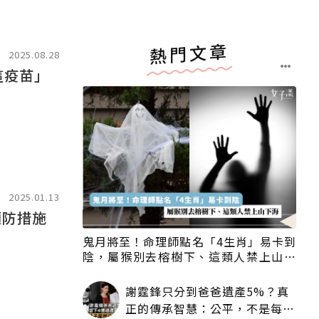
熱門文章
2025.08.28
這疫苗」
2025.01.13
鬼月將至！命理師點名「4生肖」易卡到
陰，屬猴別去榕樹下、這類人禁上山下
海
謝霆鋒只分到爸爸遺產5%？真
正的傳承智慧：公平，不是每個