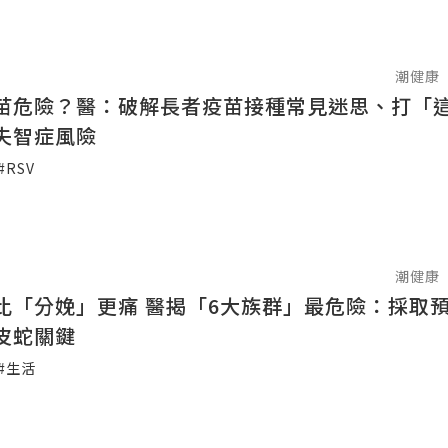
潮健康
苗危險？醫：破解長者疫苗接種常見迷思、打「
失智症風險
#RSV
潮健康
 醫揭「6大族群」最危險：採取預防措施
皮蛇關鍵
#生活