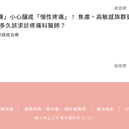
潮健康
痛」小心釀成「慢性疼痛」！ 焦慮、高敏感族群
痛多久該求診疼痛科醫師？
#癌症治療
潮健康
新聞授權
服務條款
·
著作權
·
隱私權聲明
聯合報系
聯合線上公司 著作權所有 ©2022