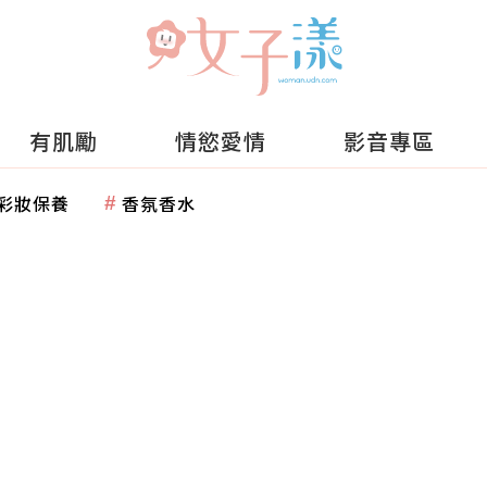
有肌勵
情慾愛情
影音專區
彩妝保養
香氛香水