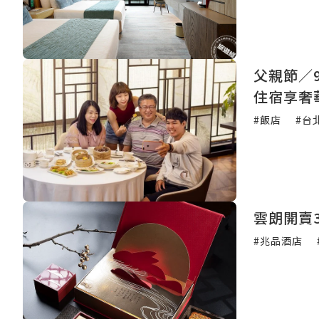
父親節／
住宿享奢
#飯店
#台
雲朗開賣
#兆品酒店