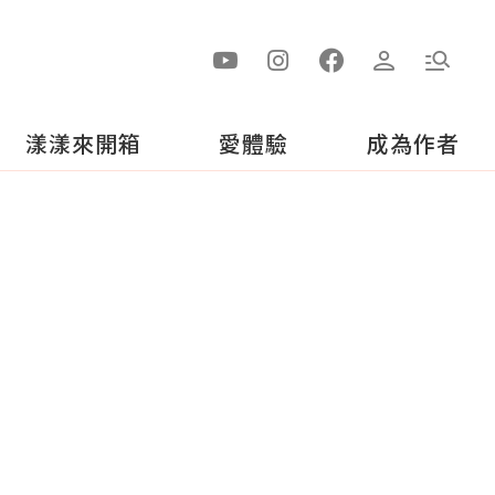
漾漾來開箱
愛體驗
成為作者