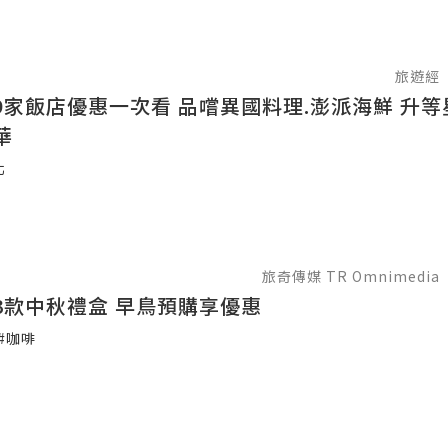
旅遊經
9家飯店優惠一次看 品嚐異國料理.澎派海鮮 升
華
北
旅奇傳媒 TR Omnimedia
3款中秋禮盒 早鳥預購享優惠
#咖啡