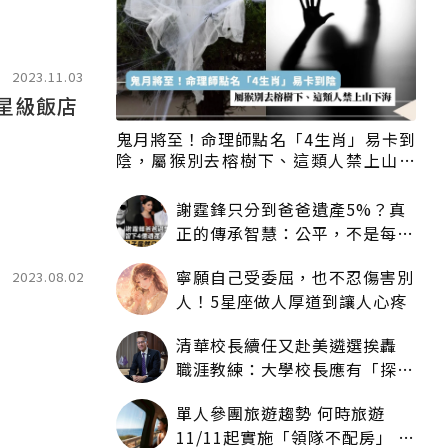
2023.11.03
等星級飯店
鬼月將至！命理師點名「4生肖」易卡到
陰，屬猴別去榕樹下、這類人禁上山下
海
謝霆鋒只分到爸爸遺產5%？真
正的傳承智慧：公平，不是每個
人拿一樣多
寧願自己受委屈，也不忍傷害別
2023.08.02
人！5星座做人厚道到讓人心疼
清華校長續任又赴美遴選挨轟
職涯教練：大學校長應有「探
索」職涯權利嗎？
單人參團旅遊趨勢 何時旅遊
11/11起實施「領隊不配房」 落