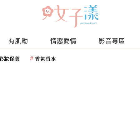
有肌勵
情慾愛情
影音專區
彩妝保養
香氛香水