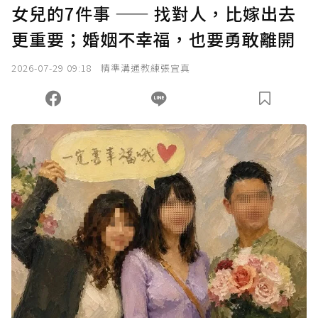
女兒的7件事 —— 找對人，比嫁出去
確認送出
更重要；婚姻不幸福，也要勇敢離開
我已詳閱贊助說明，且同意站方的使用條款。
2026-07-29 09:18
精準溝通教練張宜真
您當前剩餘 U 利點數：
0
點；前往
購買點數