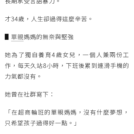
長期承受言語暴力。
才34歲，人生卻過得這麼辛苦。
▋
單親
媽媽的無奈與堅強
她為了獨自養育4歲女兒，一個人兼兩份工
作，每天久站8小時，下班後累到連滑手機的
力氣都沒有。
她曾在社群寫下：
「在超商輪班的單親媽媽，沒有什麼夢想，
只希望孩子過得好一點。」