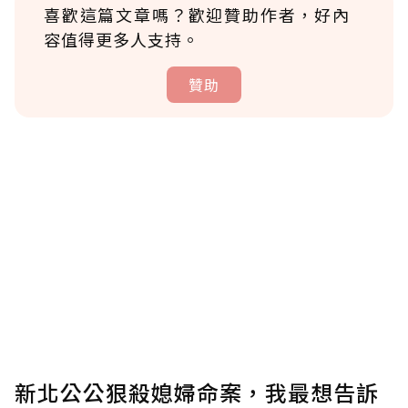
喜歡這篇文章嗎？歡迎贊助作者，好內
容值得更多人支持。
贊助
贊助說明
為了鼓勵作者持續創作更好的內容，會員可以
使用「贊助」功能實質回饋給喜愛的作者。可
將您認為適合的點數贈送給作者，一旦使用贊
助點數即不得撤銷，單筆贊助最低點數為30
點，最高點數沒有上限。
U 利點數 1 點 = NTD 1 元。
新北公公狠殺媳婦命案，我最想告訴