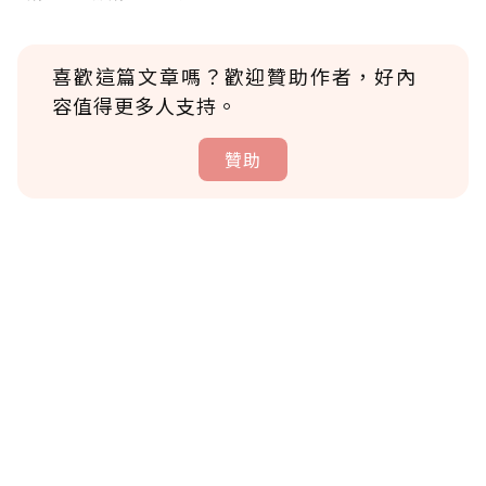
喜歡這篇文章嗎？歡迎贊助作者，好內
容值得更多人支持。
贊助
贊助說明
為了鼓勵作者持續創作更好的內容，會員可以
使用「贊助」功能實質回饋給喜愛的作者。可
將您認為適合的點數贈送給作者，一旦使用贊
助點數即不得撤銷，單筆贊助最低點數為30
點，最高點數沒有上限。