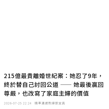
U 利點數 1 點 = NTD 1 元。
確認送出
我已詳閱贊助說明，且同意站方的使用條款。
您當前剩餘 U 利點數：
0
點；前往
購買點數
215億最貴離婚世紀案：她忍了9年，
終於替自己討回公道 —— 她最後贏回
尊嚴，也改寫了家庭主婦的價值
2026-07-25 22:24
精準溝通教練張宜真