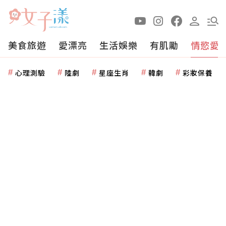
美食旅遊
愛漂亮
生活娛樂
有肌勵
情慾愛
心理測驗
陸劇
星座生肖
韓劇
彩妝保養