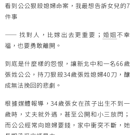
看到公公狠殺媳婦命案，我最想告訴女兒的7
件事
—— 找對人，比嫁出去更重要；
婚姻
不幸
福，也要勇敢離開。
到底是什麼樣的怨恨，讓新北中和一名66歲
張姓公公，持刀狠殺34歲張姓媳婦40刀，釀
成無法挽回的悲劇。
根據媒體報導，34歲張女在孩子出生不到一
歲時，丈夫就外遇，甚至公開和小三放閃；
而公公經常向媳婦要錢，家中衝突不斷，她