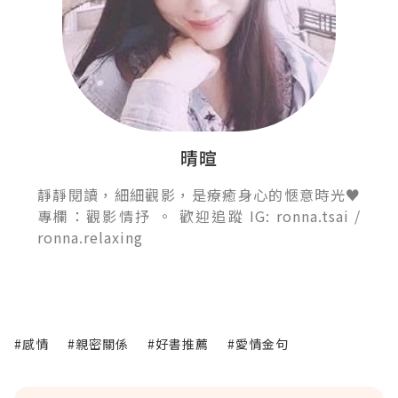
晴暄
靜靜閱讀，細細觀影，是療癒身心的愜意時光♥
專欄：觀影情抒 。 歡迎追蹤 IG: ronna.tsai /
ronna.relaxing
#感情
#親密關係
#好書推薦
#愛情金句