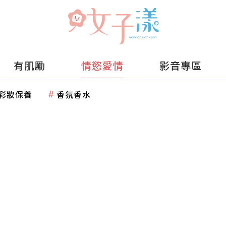
有肌勵
情慾愛情
影音專區
彩妝保養
香氛香水