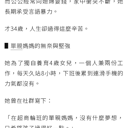
而公公經常向媳婦要錢，家中衝突不斷，她
長期承受言語暴力。
才34歲，人生卻過得這麼辛苦。
▋
單親
媽媽的無奈與堅強
她為了獨自養育4歲女兒，一個人兼兩份工
作，每天久站8小時，下班後累到連滑手機的
力氣都沒有。
她曾在社群寫下：
「在超商輪班的單親媽媽，沒有什麼夢想，
只希望孩子過得好一點。」