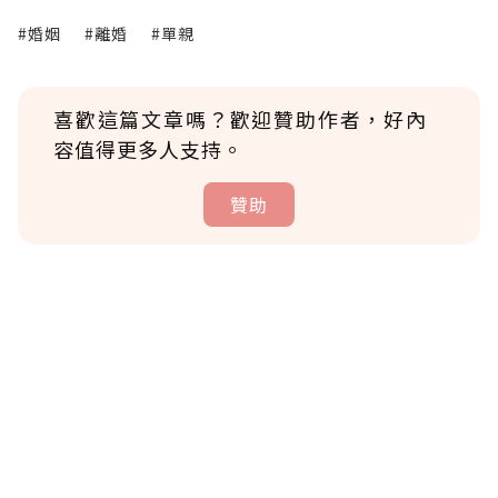
#婚姻
#離婚
#單親
喜歡這篇文章嗎？歡迎贊助作者，好內
容值得更多人支持。
贊助
贊助說明
為了鼓勵作者持續創作更好的內容，會員可以
使用「贊助」功能實質回饋給喜愛的作者。可
將您認為適合的點數贈送給作者，一旦使用贊
助點數即不得撤銷，單筆贊助最低點數為30