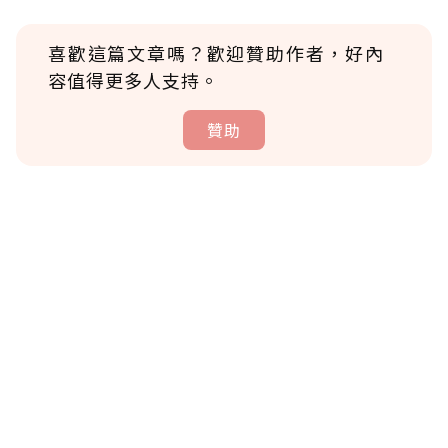
喜歡這篇文章嗎？歡迎贊助作者，好內
容值得更多人支持。
贊助
贊助說明
為了鼓勵作者持續創作更好的內容，會員可以
使用「贊助」功能實質回饋給喜愛的作者。可
將您認為適合的點數贈送給作者，一旦使用贊
助點數即不得撤銷，單筆贊助最低點數為30
點，最高點數沒有上限。