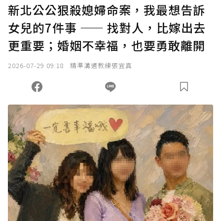
U 利點數 1 點 = NTD 1 元。
新北公公狠殺媳婦命案，我最想告訴
女兒的7件事 —— 找對人，比嫁出去
確認送出
更重要；婚姻不幸福，也要勇敢離開
我已詳閱贊助說明，且同意站方的使用條款。
2026-07-29 09:18
精準溝通教練張宜真
您當前剩餘 U 利點數：
0
點；前往
購買點數