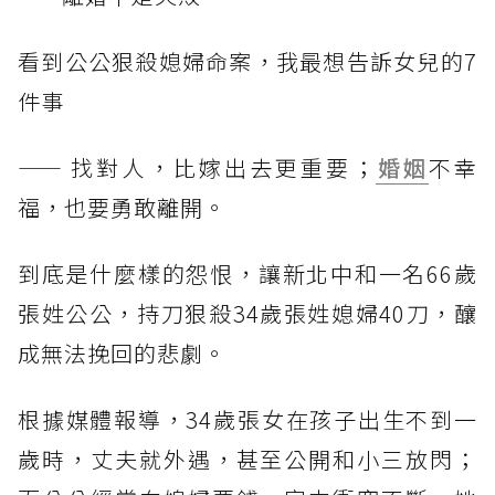
看到公公狠殺媳婦命案，我最想告訴女兒的7
件事
—— 找對人，比嫁出去更重要；
婚姻
不幸
福，也要勇敢離開。
到底是什麼樣的怨恨，讓新北中和一名66歲
張姓公公，持刀狠殺34歲張姓媳婦40刀，釀
成無法挽回的悲劇。
根據媒體報導，34歲張女在孩子出生不到一
歲時，丈夫就外遇，甚至公開和小三放閃；