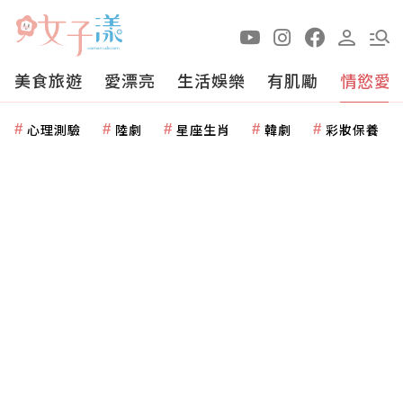
美食旅遊
愛漂亮
生活娛樂
有肌勵
情慾愛
心理測驗
陸劇
星座生肖
韓劇
彩妝保養