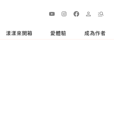
漾漾來開箱
愛體驗
成為作者