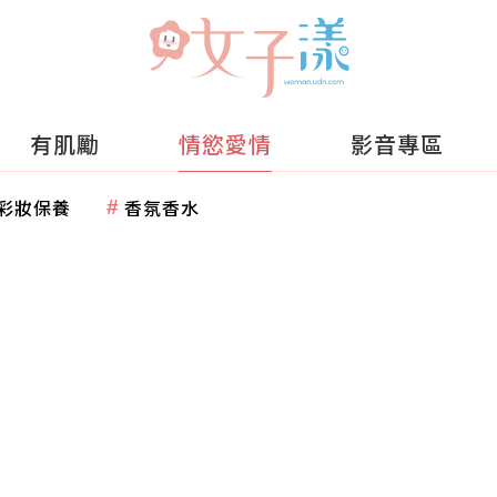
有肌勵
情慾愛情
影音專區
彩妝保養
香氛香水