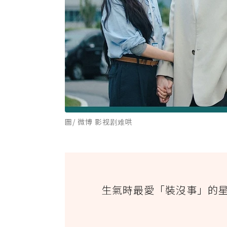
圖/ 微博 影视剧难哄
生氣時最愛「裝沒事」的星座