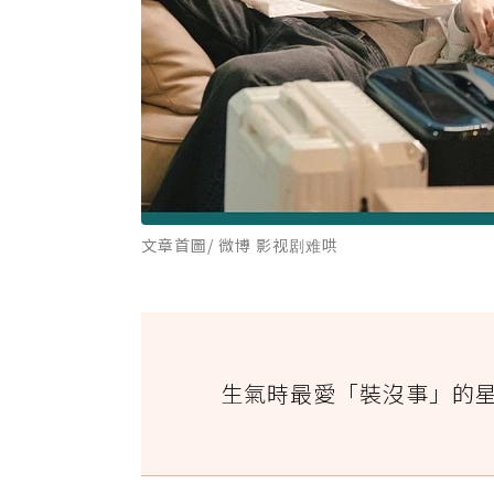
文章首圖/ 微博 影视剧难哄
生氣時最愛「裝沒事」的星座