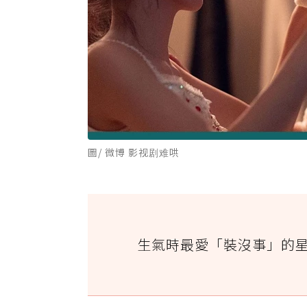
圖/ 微博 影视剧难哄
生氣時最愛「裝沒事」的星座