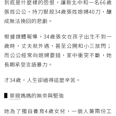
到底是什麼樣的怨恨，讓新北中和一名66歲
張姓公公，持刀狠殺34歲張姓媳婦40刀，釀
成無法挽回的悲劇。
根據媒體報導，34歲張女在孩子出生不到一
歲時，丈夫就外遇，甚至公開和小三放閃；
而公公經常向媳婦要錢，家中衝突不斷，她
長期承受言語暴力。
才34歲，人生卻過得這麼辛苦。
▋
單親
媽媽的無奈與堅強
她為了獨自養育4歲女兒，一個人兼兩份工