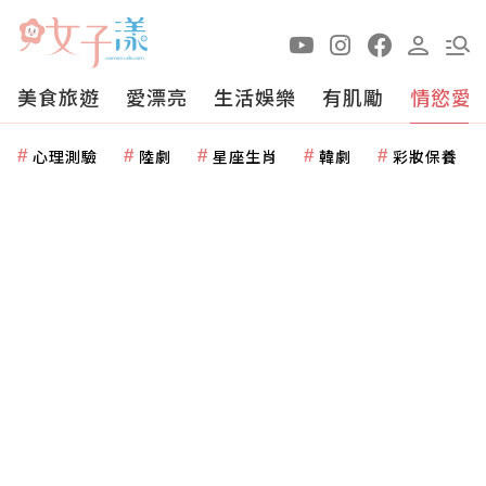
美食旅遊
愛漂亮
生活娛樂
有肌勵
情慾愛
心理測驗
陸劇
星座生肖
韓劇
彩妝保養