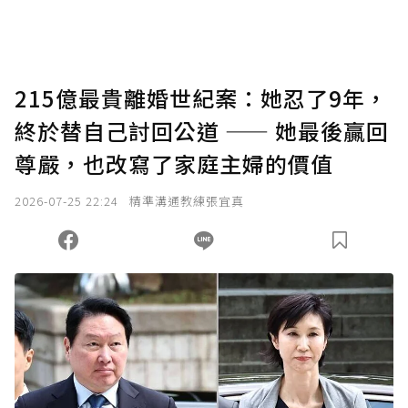
215億最貴離婚世紀案：她忍了9年，
終於替自己討回公道 —— 她最後贏回
尊嚴，也改寫了家庭主婦的價值
2026-07-25 22:24
精準溝通教練張宜真