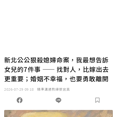
為了鼓勵作者持續創作更好的內容，會員可以
使用「贊助」功能實質回饋給喜愛的作者。可
將您認為適合的點數贈送給作者，一旦使用贊
助點數即不得撤銷，單筆贊助最低點數為30
點，最高點數沒有上限。
U 利點數 1 點 = NTD 1 元。
新北公公狠殺媳婦命案，我最想告訴
女兒的7件事 —— 找對人，比嫁出去
確認送出
更重要；婚姻不幸福，也要勇敢離開
我已詳閱贊助說明，且同意站方的使用條款。
2026-07-29 09:18
精準溝通教練張宜真
您當前剩餘 U 利點數：
0
點；前往
購買點數