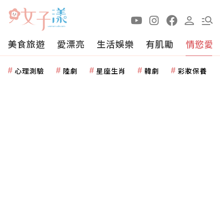
美食旅遊
愛漂亮
生活娛樂
有肌勵
情慾愛
心理測驗
陸劇
星座生肖
韓劇
彩妝保養