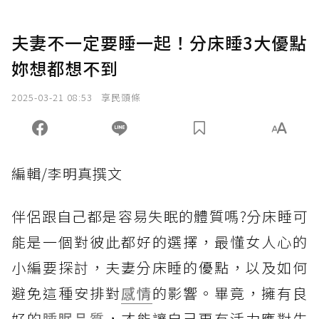
夫妻不一定要睡一起！分床睡3大優點
妳想都想不到
2025-03-21 08:53
享民頭條
編輯/李明真撰文
伴侶跟自己都是容易失眠的體質嗎?分床睡可
能是一個對彼此都好的選擇，最懂女人心的
小編要探討，夫妻分床睡的優點，以及如何
避免這種安排對
感情
的影響。畢竟，擁有良
好的
睡眠品質
，才能讓自己更有活力應對生