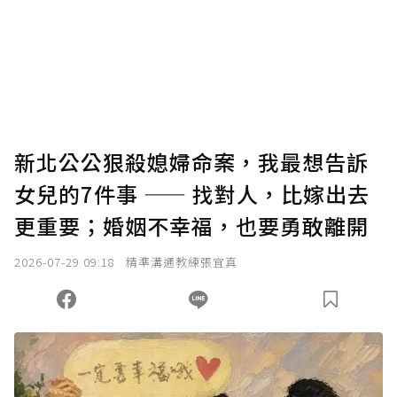
為了鼓勵作者持續創作更好的內容，會員可以
使用「贊助」功能實質回饋給喜愛的作者。可
將您認為適合的點數贈送給作者，一旦使用贊
助點數即不得撤銷，單筆贊助最低點數為30
點，最高點數沒有上限。
U 利點數 1 點 = NTD 1 元。
新北公公狠殺媳婦命案，我最想告訴
女兒的7件事 —— 找對人，比嫁出去
確認送出
更重要；婚姻不幸福，也要勇敢離開
我已詳閱贊助說明，且同意站方的使用條款。
2026-07-29 09:18
精準溝通教練張宜真
您當前剩餘 U 利點數：
0
點；前往
購買點數