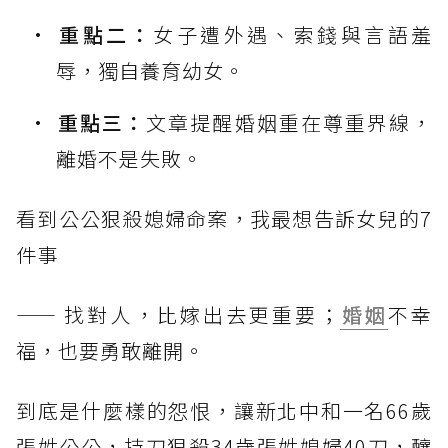
重點二：
女子遭外遇、索錢與言語羞
辱，獨自養育幼女。
重點三：
文章提醒婚姻重在尊重界線，
離婚不是失敗。
看到公公狠殺媳婦命案，我最想告訴女兒的7
件事
—— 找對人，比嫁出去更重要；
婚姻
不幸
福，也要勇敢離開。
到底是什麼樣的怨恨，讓新北中和一名66歲
張姓公公，持刀狠殺34歲張姓媳婦40刀，釀