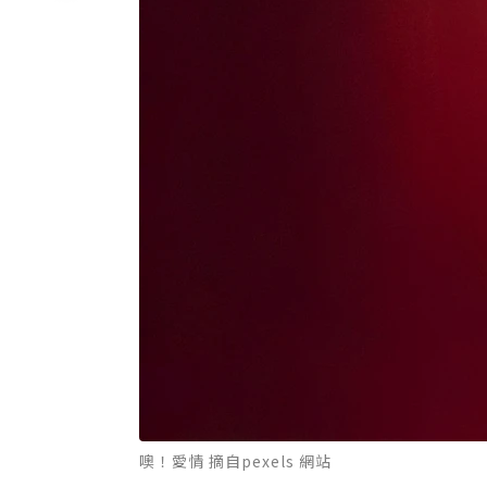
噢！愛情 摘自pexels 網站