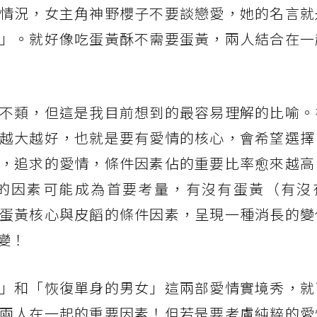
情況，女主角神野櫻子不要談戀愛，她的名言就
」。就好像吃蛋黃酥不需要蛋黃，兩人結合在一
不類，但這是我目前想到的最容易理解的比喻。
越大越好，也就是要有愛情的核心，會希望選擇
，追求的愛情，條件因素佔的重要比率愈來越高
的因素可能成為首要考量，有沒有蛋黃（有沒
蛋黃核心與皮饀的條件因素，呈現一種消長的變
變！
」和「恢復單身的男女」這兩部愛情實境秀，就
兩人在一起的重要因素！但若是要考慮純粹的愛