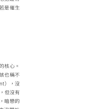
若是催生
的核心。
該也稱不
nt），沒
子，但沒有
，暗戀的