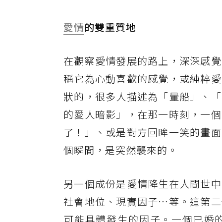
愛情
的雙重質地
在觀察愛情發展的路上，深深感覺
稱它為心動喜歡的感覺，或純粹愛
狀的，很多人描述為「暈船」、「
的愛人暗影」，在那一時刻，一個
了！」、或是對方回眸一笑的畫面
個瞬間，是突然襲來的。
另一個成份是愛情降生在人間世中
社會地位、現實因子⋯等。這第二
可能具體發生的因子。一個已婚