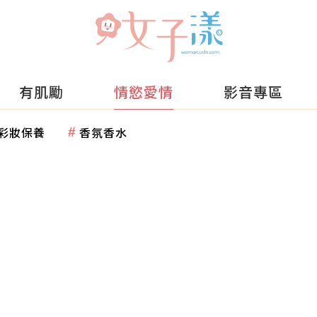
有肌勵
情慾愛情
影音專區
彩妝保養
香氛香水