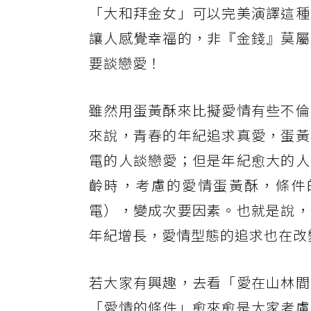
「大和拜金女」可以完美演譯這種
讓人感覺幸福的，非『金錢』莫屬
要談戀愛！
雖然用蛋黃酥來比擬愛情有些不倫
來說，青春的年紀追求真愛，蛋黃
電的人談戀愛；但是年紀愈大的人
齡時，考慮的愛情蛋黃酥，條件
電），變成次要因素。也就是說，
年紀增長，愛情型態的追求也在改
若大家有興趣，去看「愛在山林間
「愛情的條件」愈來愈是大家考慮