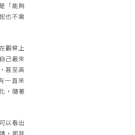
是「能夠
起也不需
在觀察上
自己最來
，甚至高
有一直來
化，隨著
可以看出
情，那我