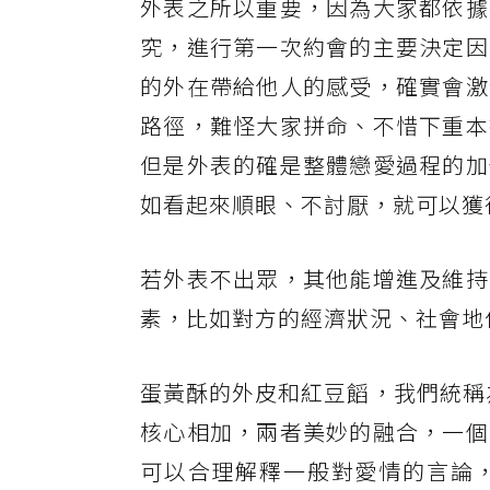
外表之所以重要，因為大家都依據
究，進行第一次約會的主要決定因
的外在帶給他人的感受，確實會激
路徑，難怪大家拼命、不惜下重本
但是外表的確是整體戀愛過程的加
如看起來順眼、不討厭，就可以獲
若外表不出眾，其他能增進及維持
素，比如對方的經濟狀況、社會地
蛋黃酥的外皮和紅豆饀，我們統稱
核心相加，兩者美妙的融合，一個
可以合理解釋一般對愛情的言論