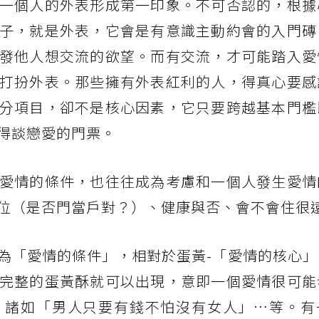
一個人的外表形成第一印象。不可否認的，根據
子，就是外表，它會是有意識主動約會的入門磚
發他人想交流的欲望。而有交流，才可能踏入愛
打扮外表。那些擁有外表紅利的人，得真心要感
分項目，卻不是核心因素，它只要跨越基本門檻
得談戀愛的門票。
愛情的條件，也往往成為考慮和一個人發生愛情
位（是否門當戶對？）、健康與否、會不會住很
為「愛情的條件」，相對於蛋黃-「愛情的核心」
完整的蛋黃酥就可以出現，意即一個愛情很可能
，諸如「男人只要有錢不怕沒有女人」⋯等。有