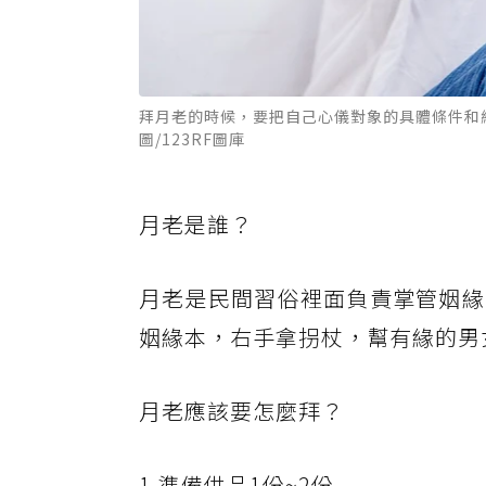
拜月老的時候，要把自己心儀對象的具體條件和
圖/123RF圖庫
月老是誰？
月老是民間習俗裡面負責掌管姻緣
姻緣本，右手拿拐杖，幫有緣的男
月老應該要怎麼拜？
1.準備供品1份~2份