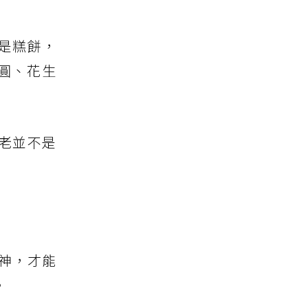
是糕餅，
圓、花生
老並不是
神，才能
。