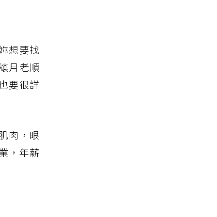
妳想要找
讓月老順
也要很詳
點肌肉，眼
業，年薪