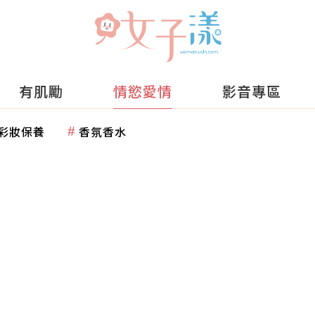
有肌勵
情慾愛情
影音專區
彩妝保養
香氛香水