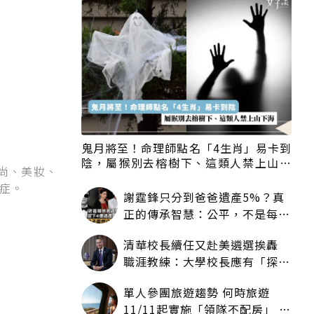
鬼月將至！命理師點名「4生肖」易卡到
陰，屬猴別去榕樹下、這類人禁上山下
尚、美妝、
海
症。
謝霆鋒只分到爸爸遺產5%？真
正的傳承智慧：公平，不是每個
人拿一樣多
清華校長續任又赴美遴選挨轟
職涯教練：大學校長應有「探
索」職涯權利嗎？
單人參團旅遊趨勢 何時旅遊
11/11起實施「領隊不配房」 落