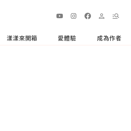
漾漾來開箱
愛體驗
成為作者