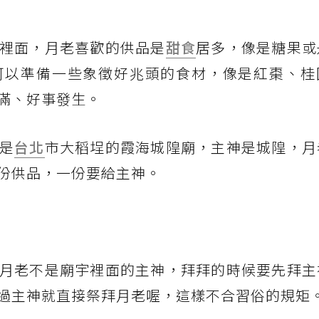
裡面，月老喜歡的供品是
甜食
居多，像是糖果或
可以準備一些象徵好兆頭的食材，像是紅棗、桂
滿、好事發生。
是
台北
市大稻埕的霞海城隍廟，主神是城隍，月
份供品，一份要給主神。
月老不是廟宇裡面的主神，拜拜的時候要先拜主
過主神就直接祭拜月老喔，這樣不合習俗的規矩