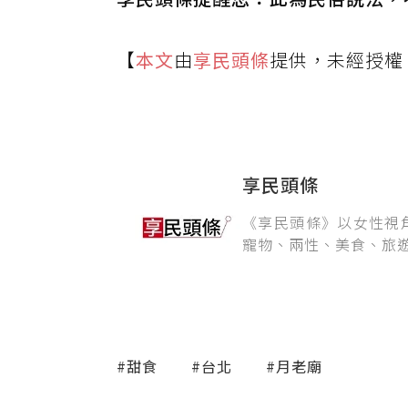
【
本文
由
享民頭條
提供，未經授權
享民頭條
《享民頭條》以女性視
寵物、兩性、美食、旅
#甜食
#台北
#月老廟