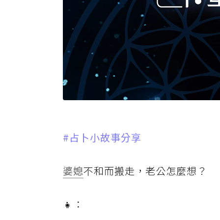
#占卜小故事分享
婆媳
不和而搬走，老公怎麼想？
👧：