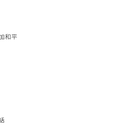
加和平
話