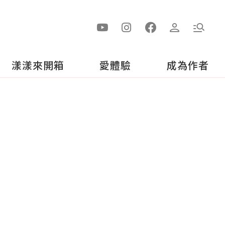
漾漾來開箱
愛體驗
成為作者