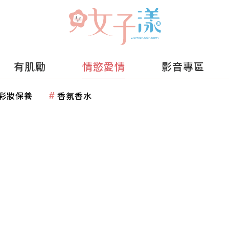
有肌勵
情慾愛情
影音專區
彩妝保養
香氛香水