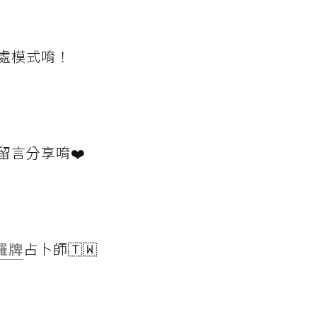
處模式唷！
留言分享唷❤️
羅牌
占卜師🇹🇼