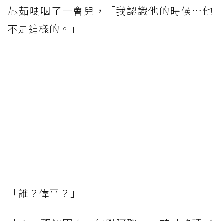
芯茹哽咽了一會兒，「我認識他的時候…他
不是這樣的。」
「誰？偉平？」