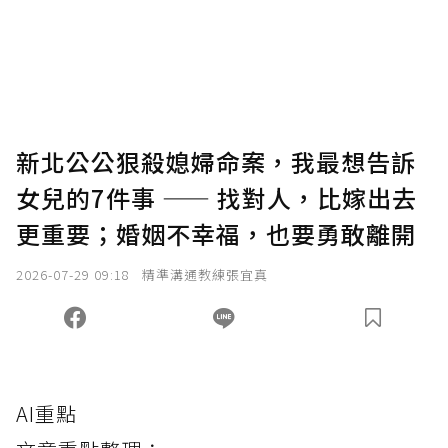
使用「贊助」功能實質回饋給喜愛的作者。可
將您認為適合的點數贈送給作者，一旦使用贊
助點數即不得撤銷，單筆贊助最低點數為30
點，最高點數沒有上限。
U 利點數 1 點 = NTD 1 元。
新北公公狠殺媳婦命案，我最想告訴
女兒的7件事 —— 找對人，比嫁出去
確認送出
更重要；婚姻不幸福，也要勇敢離開
我已詳閱贊助說明，且同意站方的使用條款。
2026-07-29 09:18
精準溝通教練張宜真
您當前剩餘 U 利點數：
0
點；前往
購買點數
AI重點