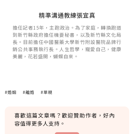
精準溝通教練張宜真
擔任記者15年，主跑政治。為了家庭，轉換跑道
到新竹縣政府擔任機要秘書，以及新竹縣文化局
長。目前擔任中國醫藥大學新竹附設醫院品牌行
銷公共事務執行長。人生哲學，寵愛自己，健康
美麗，花若盛開，蝴蝶自來。
#婚姻
#離婚
#單親
喜歡這篇文章嗎？歡迎贊助作者，好內
容值得更多人支持。