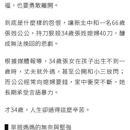
福，也要勇敢離開。
到底是什麼樣的怨恨，讓新北中和一名66歲
張姓公公，持刀狠殺34歲張姓媳婦40刀，釀
成無法挽回的悲劇。
根據媒體報導，34歲張女在孩子出生不到一
歲時，丈夫就外遇，甚至公開和小三放閃；
而公公經常向媳婦要錢，家中衝突不斷，她
長期承受言語暴力。
才34歲，人生卻過得這麼辛苦。
▋
單親
媽媽的無奈與堅強