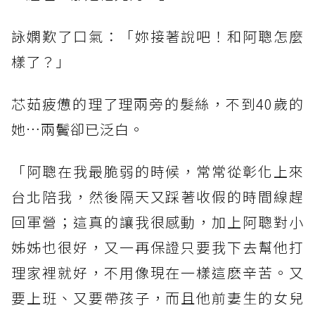
詠嫻歎了口氣：「妳接著說吧！和阿聰怎麼
樣了？」
芯茹疲憊的理了理兩旁的髮絲，不到40歲的
她…兩鬢卻已泛白。
「阿聰在我最脆弱的時候，常常從彰化上來
台北陪我，然後隔天又踩著收假的時間線趕
回軍營；這真的讓我很感動，加上阿聰對小
姊姊也很好，又一再保證只要我下去幫他打
理家裡就好，不用像現在一樣這麽辛苦。又
要上班、又要帶孩子，而且他前妻生的女兒