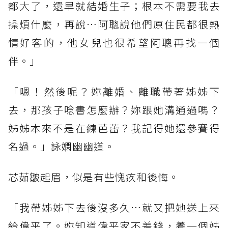
都大了，還早就結婚生子；根本不需要我去
操煩什麼，再說…阿聰說他們原住民都很熱
情好客的，他女兒也很希望阿聰再找一個
伴。」
「嗯！然後呢？妳離婚、離職帶著姊姊下
去，那孩子唸書怎麼辦？妳跟她溝通過嗎？
姊姊本來不是在練芭蕾？我記得她還參賽得
名過。」詠嫻幽幽道。
芯茹皺起眉，似是有些愧疚和後悔。
「我帶姊姊下去後沒多久…就又把她送上來
給偉平了。妳知道偉平家不差錢，養一個姊