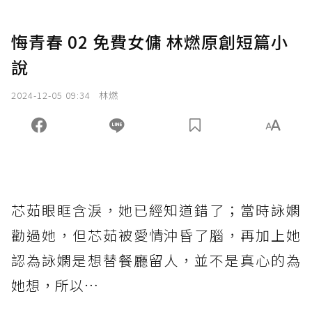
悔青春 02 免費女傭 林燃原創短篇小
說
2024-12-05 09:34
林燃
芯茹眼眶含淚，她已經知道錯了；當時詠嫻
勸過她，但芯茹被愛情沖昏了腦，再加上她
認為詠嫻是想替餐廳留人，並不是真心的為
她想，所以…