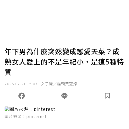
我已詳閱贊助說明，且同意站方的使用條款。
您當前剩餘 U 利點數：
0
點；前往
購買點數
年下男為什麼突然變成戀愛天菜？成
熟女人愛上的不是年紀小，是這5種特
質
2026-07-21 15:03
女子漾／編輯黃冠婷
圖片來源：pinterest