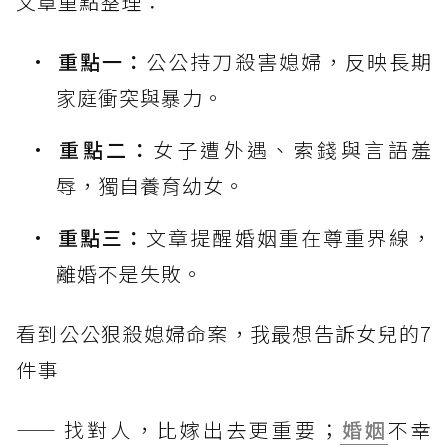
文章重點整理：
重點一：
公公持刀殺害媳婦，反映長期
家庭衝突與暴力。
重點二：
女子遭外遇、索錢與言語羞
辱，獨自養育幼女。
重點三：
文章提醒婚姻重在尊重界線，
離婚不是失敗。
看到公公狠殺媳婦命案，我最想告訴女兒的7
件事
—— 找對人，比嫁出去更重要；
婚姻
不幸