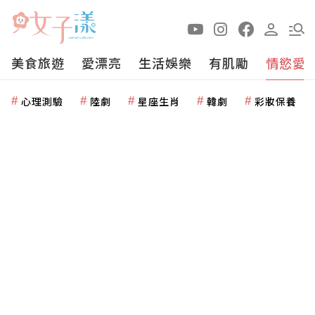
美食旅遊
愛漂亮
生活娛樂
有肌勵
情慾愛
心理測驗
陸劇
星座生肖
韓劇
彩妝保養