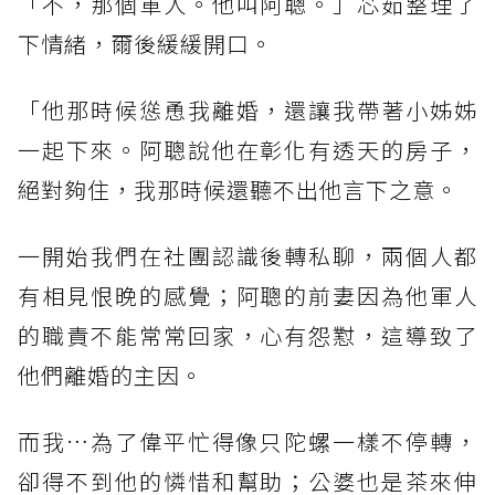
「不，那個軍人。他叫阿聰。」芯茹整理了
下情緒，爾後緩緩開口。
「他那時候慫恿我離婚，還讓我帶著小姊姊
一起下來。阿聰說他在彰化有透天的房子，
絕對夠住，我那時候還聽不出他言下之意。
一開始我們在社團認識後轉私聊，兩個人都
有相見恨晚的感覺；阿聰的前妻因為他軍人
的職責不能常常回家，心有怨懟，這導致了
他們離婚的主因。
而我…為了偉平忙得像只陀螺一樣不停轉，
卻得不到他的憐惜和幫助；公婆也是茶來伸