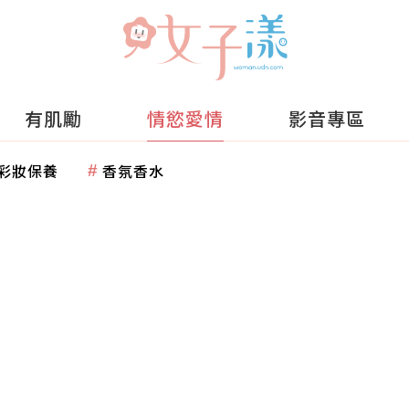
有肌勵
情慾愛情
影音專區
彩妝保養
香氛香水