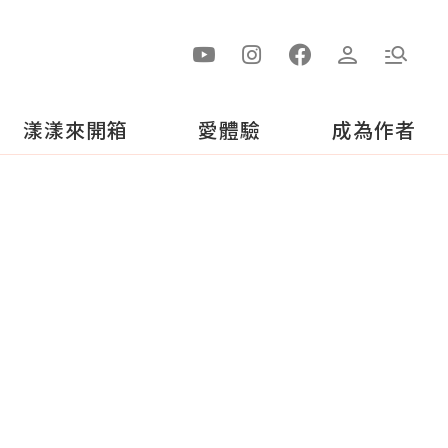
漾漾來開箱
愛體驗
成為作者