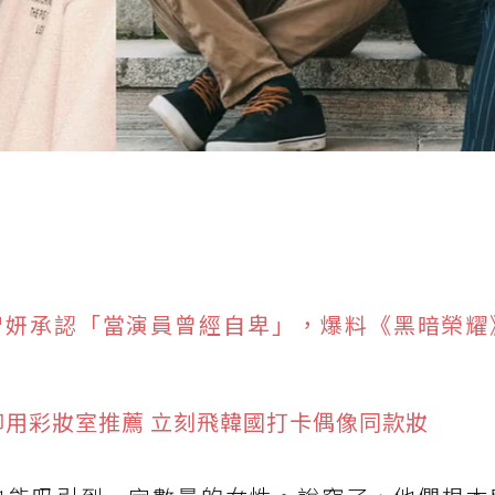
智妍承認「當演員曾經自卑」，爆料《黑暗榮耀
御用彩妝室推薦 立刻飛韓國打卡偶像同款妝