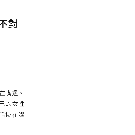
不對
在嘴邊。
己的女性
話掛在嘴