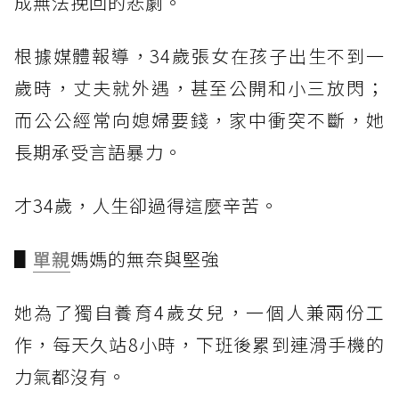
成無法挽回的悲劇。
根據媒體報導，34歲張女在孩子出生不到一
歲時，丈夫就外遇，甚至公開和小三放閃；
而公公經常向媳婦要錢，家中衝突不斷，她
長期承受言語暴力。
才34歲，人生卻過得這麼辛苦。
▋
單親
媽媽的無奈與堅強
她為了獨自養育4歲女兒，一個人兼兩份工
作，每天久站8小時，下班後累到連滑手機的
力氣都沒有。