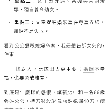
重點二：
女子遭外遇、索錢與言語羞
辱，獨自養育幼女。
重點三：
文章提醒婚姻重在尊重界線，
離婚不是失敗。
看到公公狠殺媳婦命案，我最想告訴女兒的7
件事
—— 找對人，比嫁出去更重要；
婚姻
不幸
福，也要勇敢離開。
到底是什麼樣的怨恨，讓新北中和一名66歲
張姓公公，持刀狠殺34歲張姓媳婦40刀，釀