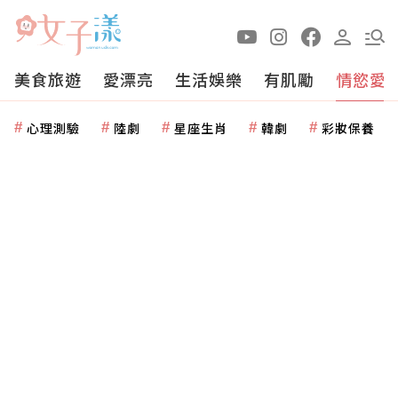
美食旅遊
愛漂亮
生活娛樂
有肌勵
情慾愛
心理測驗
陸劇
星座生肖
韓劇
彩妝保養