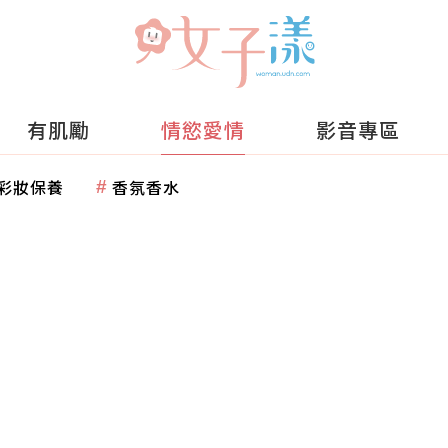
有肌勵
情慾愛情
影音專區
彩妝保養
香氛香水