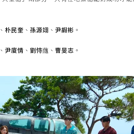
、
朴民奎
、
孫源翊
、
尹嘏彬
。
、
尹廈情
、
劉恃蘟
、
曹旻志
。