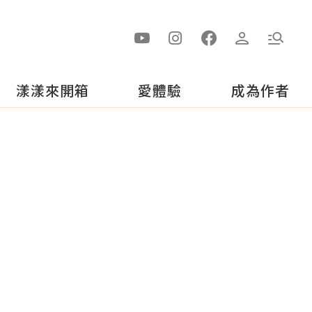
漾漾來開箱
愛體驗
成為作者