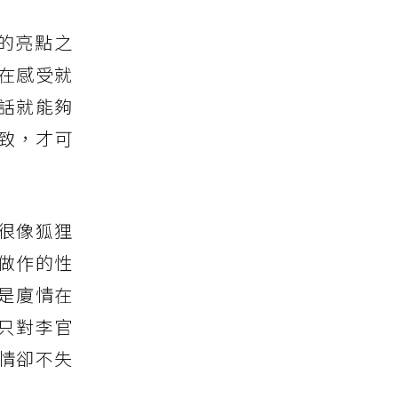
的亮點之
在感受就
話就能夠
致，才可
很像狐狸
做作的性
是廈情在
只對李官
情卻不失