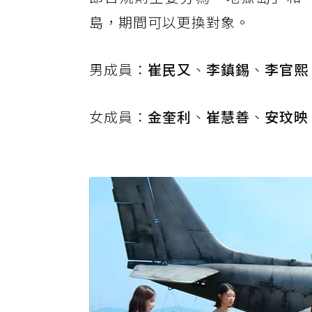
島，期間可以更換對象。
男成員：
崔民又
、
李鎮錫
、
李官熙
女成員：
金奎利
、
崔慧善
、
安玟映