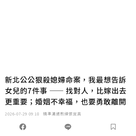
贊助說明
為了鼓勵作者持續創作更好的內容，會員可以
使用「贊助」功能實質回饋給喜愛的作者。可
將您認為適合的點數贈送給作者，一旦使用贊
助點數即不得撤銷，單筆贊助最低點數為30
點，最高點數沒有上限。
U 利點數 1 點 = NTD 1 元。
新北公公狠殺媳婦命案，我最想告訴
女兒的7件事 —— 找對人，比嫁出去
確認送出
更重要；婚姻不幸福，也要勇敢離開
我已詳閱贊助說明，且同意站方的使用條款。
2026-07-29 09:18
精準溝通教練張宜真
您當前剩餘 U 利點數：
0
點；前往
購買點數