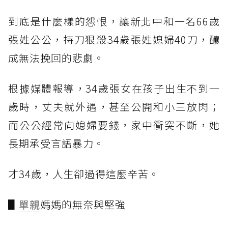
到底是什麼樣的怨恨，讓新北中和一名66歲
張姓公公，持刀狠殺34歲張姓媳婦40刀，釀
成無法挽回的悲劇。
根據媒體報導，34歲張女在孩子出生不到一
歲時，丈夫就外遇，甚至公開和小三放閃；
而公公經常向媳婦要錢，家中衝突不斷，她
長期承受言語暴力。
才34歲，人生卻過得這麼辛苦。
▋
單親
媽媽的無奈與堅強