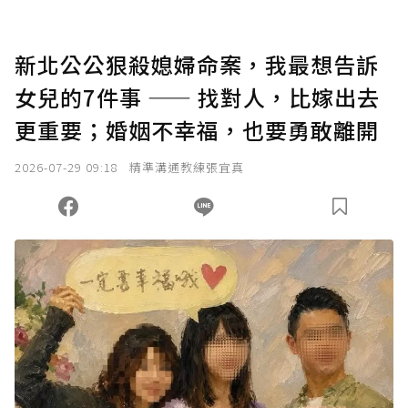
新北公公狠殺媳婦命案，我最想告訴
女兒的7件事 —— 找對人，比嫁出去
更重要；婚姻不幸福，也要勇敢離開
2026-07-29 09:18
精準溝通教練張宜真