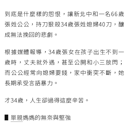
到底是什麼樣的怨恨，讓新北中和一名66歲
張姓公公，持刀狠殺34歲張姓媳婦40刀，釀
成無法挽回的悲劇。
根據媒體報導，34歲張女在孩子出生不到一
歲時，丈夫就外遇，甚至公開和小三放閃；
而公公經常向媳婦要錢，家中衝突不斷，她
長期承受言語暴力。
才34歲，人生卻過得這麼辛苦。
▋
單親
媽媽的無奈與堅強