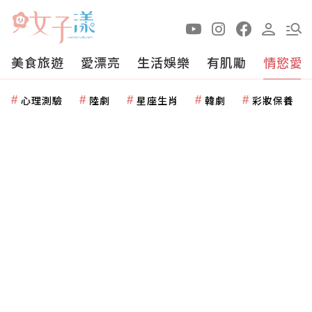
美食旅遊
愛漂亮
生活娛樂
有肌勵
情慾愛
心理測驗
陸劇
星座生肖
韓劇
彩妝保養