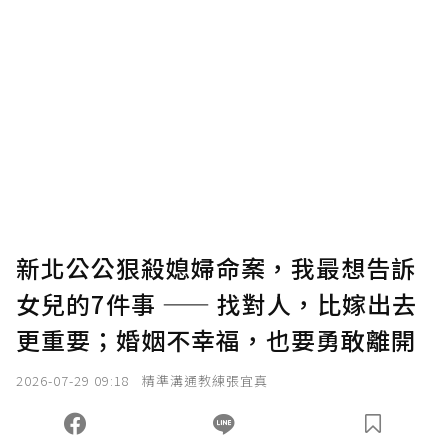
贊助說明
為了鼓勵作者持續創作更好的內容，會員可以
使用「贊助」功能實質回饋給喜愛的作者。可
將您認為適合的點數贈送給作者，一旦使用贊
助點數即不得撤銷，單筆贊助最低點數為30
點，最高點數沒有上限。
U 利點數 1 點 = NTD 1 元。
新北公公狠殺媳婦命案，我最想告訴
女兒的7件事 —— 找對人，比嫁出去
確認送出
更重要；婚姻不幸福，也要勇敢離開
我已詳閱贊助說明，且同意站方的使用條款。
2026-07-29 09:18
精準溝通教練張宜真
您當前剩餘 U 利點數：
0
點；前往
購買點數