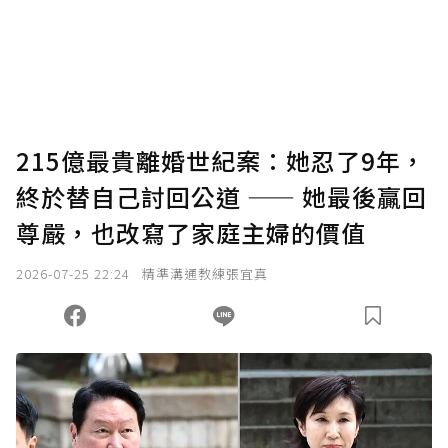
您當前剩餘 U 利點數：
0
點；前往
購買點數
215億最貴離婚世紀案：她忍了9年，
終於替自己討回公道 —— 她最後贏回
尊嚴，也改寫了家庭主婦的價值
2026-07-25 22:24
精準溝通教練張宜真