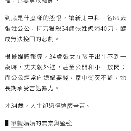
福，也要勇敢離開。
到底是什麼樣的怨恨，讓新北中和一名66歲
張姓公公，持刀狠殺34歲張姓媳婦40刀，釀
成無法挽回的悲劇。
根據媒體報導，34歲張女在孩子出生不到一
歲時，丈夫就外遇，甚至公開和小三放閃；
而公公經常向媳婦要錢，家中衝突不斷，她
長期承受言語暴力。
才34歲，人生卻過得這麼辛苦。
▋
單親
媽媽的無奈與堅強