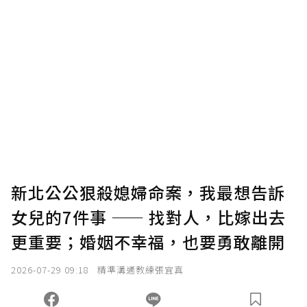
贊助說明
為了鼓勵作者持續創作更好的內容，會員可以
使用「贊助」功能實質回饋給喜愛的作者。可
將您認為適合的點數贈送給作者，一旦使用贊
助點數即不得撤銷，單筆贊助最低點數為30
點，最高點數沒有上限。
U 利點數 1 點 = NTD 1 元。
新北公公狠殺媳婦命案，我最想告訴
女兒的7件事 —— 找對人，比嫁出去
確認送出
更重要；婚姻不幸福，也要勇敢離開
我已詳閱贊助說明，且同意站方的使用條款。
2026-07-29 09:18
精準溝通教練張宜真
您當前剩餘 U 利點數：
0
點；前往
購買點數