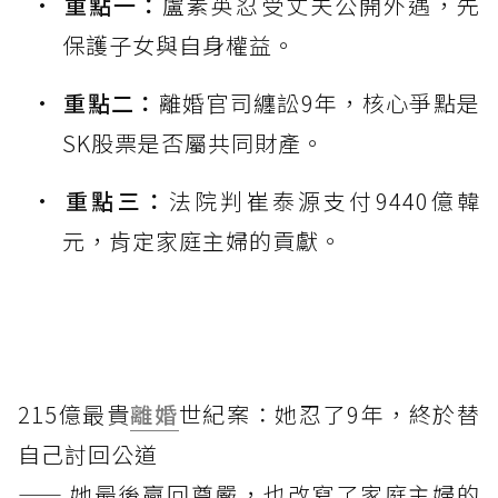
重點一：
盧素英忍受丈夫公開外遇，先
保護子女與自身權益。
重點二：
離婚官司纏訟9年，核心爭點是
SK股票是否屬共同財產。
重點三：
法院判崔泰源支付9440億韓
元，肯定家庭主婦的貢獻。
215億最貴
離婚
世紀案：她忍了9年，終於替
自己討回公道
—— 她最後贏回尊嚴，也改寫了家庭主婦的