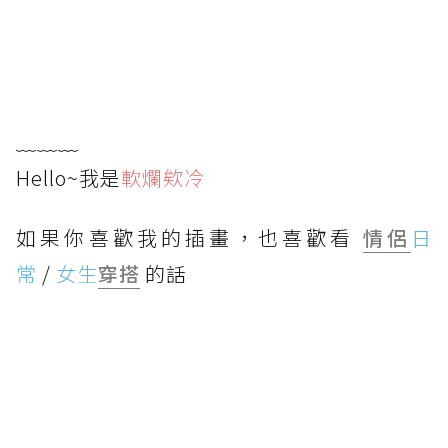
﹏﹏
﹏
Hello~我是
軟爛欸冷
如果你喜歡我的插畫，也喜歡看
情侶
日
常
/
女生
穿搭
的話