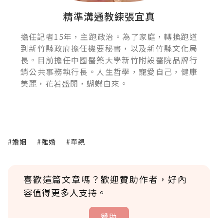
精準溝通教練張宜真
擔任記者15年，主跑政治。為了家庭，轉換跑道
到新竹縣政府擔任機要秘書，以及新竹縣文化局
長。目前擔任中國醫藥大學新竹附設醫院品牌行
銷公共事務執行長。人生哲學，寵愛自己，健康
美麗，花若盛開，蝴蝶自來。
#婚姻
#離婚
#單親
喜歡這篇文章嗎？歡迎贊助作者，好內
容值得更多人支持。
贊助