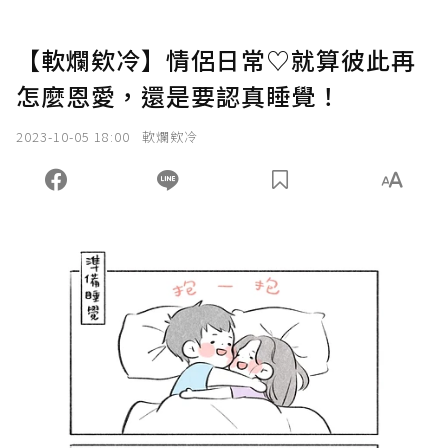
【軟爛欸冷】情侶日常♡就算彼此再
怎麼恩愛，還是要認真睡覺！
2023-10-05 18:00
軟爛欸冷