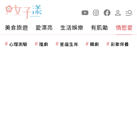
美食旅遊
愛漂亮
生活娛樂
有肌勵
情慾愛
心理測驗
陸劇
星座生肖
韓劇
彩妝保養