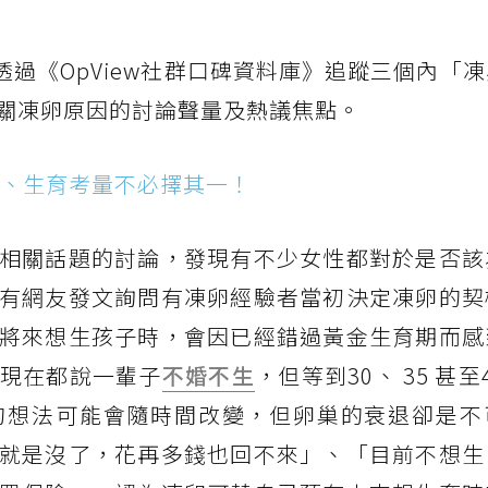
本次透過《OpView社群口碑資料庫》追蹤三個內「
關凍卵原因的討論聲量及熱議焦點。
業、生育考量不必擇其一！
相關話題的討論，發現有不少女性都對於是否該
有網友發文詢問有凍卵經驗者當初決定凍卵的契
將來想生孩子時，會因已經錯過黃金生育期而感
現在都說一輩子
不婚不生
，但等到30、 35 甚至
的想法可能會隨時間改變，但卵巢的衰退卻是不
就是沒了，花再多錢也回不來」、「目前不想生