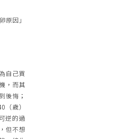
凍卵原因」
為自己買
機，而其
到後悔；
40（歲）
可逆的過
，但不想