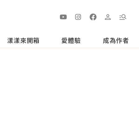
漾漾來開箱
愛體驗
成為作者