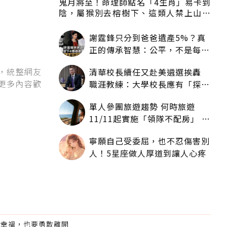
鬼月將至！命理師點名「4生肖」易卡到
陰，屬猴別去榕樹下、這類人禁上山下
海
謝霆鋒只分到爸爸遺產5%？真
正的傳承智慧：公平，不是每個
人拿一樣多
》，統整網友
清華校長續任又赴美遴選挨轟
更多內容歡
職涯教練：大學校長應有「探
索」職涯權利嗎？
單人參團旅遊趨勢 何時旅遊
11/11起實施「領隊不配房」 落
單更免收單房差
寧願自己受委屈，也不忍傷害別
人！5星座做人厚道到讓人心疼
不幸福，也要勇敢離開