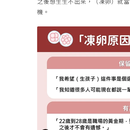
之後想生生不出來，（凍卵）就當
機。