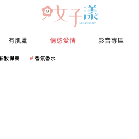
有肌勵
情慾愛情
影音專區
彩妝保養
香氛香水