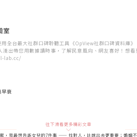
實驗室
實驗室使用全台最大社群口碑聆聽工具《OpView社群口碑資料庫
入淺出帶您用數據讀時事，了解民意風向、網友喜好！想看
-lab.cc/
巢早衰
往下滑看更多精彩文章
案，我最想告訴女兒的7件事 —— 找對人，比嫁出去更重要；婚姻