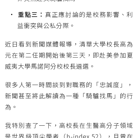
重點三：
真正應討論的是校務影響、利
益衝突與公私分際。
近日看到新聞媒體報導，清華大學校長高為
元在第二任期開始後第三天，即赴美參加夏
威夷大學馬諾阿分校校長遴選。
很多人第一時間談到對職務的「忠誠度」，
新聞甚至將此解讀為一種「騎驢找馬」的行
為。
我特別查了一下，高校長在生醫高分子領域
是世界級頂尖學者（h-index 52），且曾在