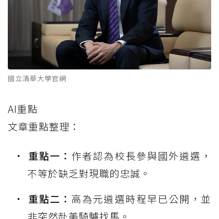
國立清華大學官網
AI重點
文章重點整理：
重點一：
作者認為校長參與國外遴選，
不等於缺乏對現職的忠誠。
重點二：
高為元遴選時程早已公開，並
非突然赴美騎驢找馬。