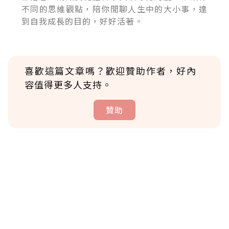
不同的思維觀點，陪你閒聊人生中的大小事，達
到自我成長的目的，好好活著。
喜歡這篇文章嗎？歡迎贊助作者，好內
容值得更多人支持。
贊助
贊助說明
為了鼓勵作者持續創作更好的內容，會員可以
使用「贊助」功能實質回饋給喜愛的作者。可
將您認為適合的點數贈送給作者，一旦使用贊