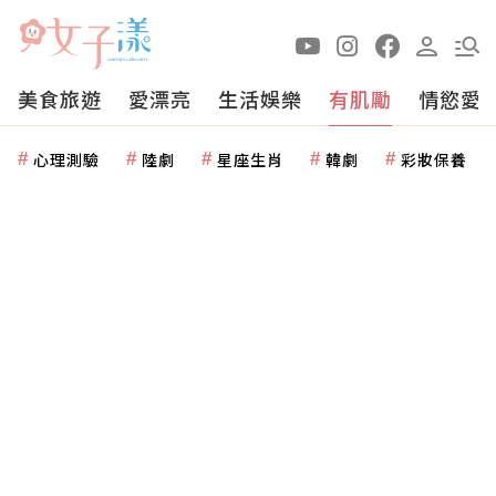
美食旅遊
愛漂亮
生活娛樂
有肌勵
情慾愛
心理測驗
陸劇
星座生肖
韓劇
彩妝保養