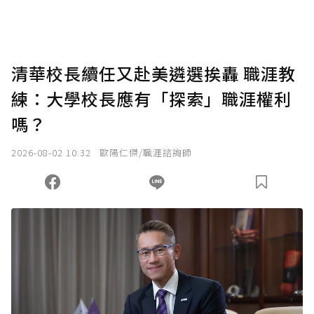
助點數即不得撤銷，單筆贊助最低點數為30
點，最高點數沒有上限。
U 利點數 1 點 = NTD 1 元。
清華校長續任又赴美遴選挨轟 職涯教
練：大學校長應有「探索」職涯權利
確認送出
嗎？
我已詳閱贊助說明，且同意站方的使用條款。
2026-08-02 10:32
歐陽仁傑/職涯諮詢師
您當前剩餘 U 利點數：
0
點；前往
購買點數