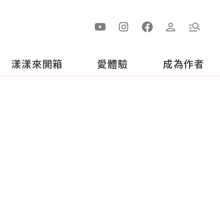
漾漾來開箱
愛體驗
成為作者