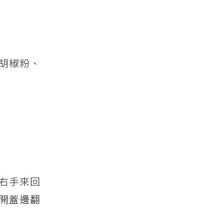
胡椒粉、
右手來回
開蓋邊翻