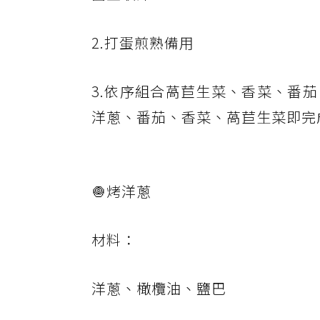
2.打蛋煎熟備用
3.依序組合萵苣生菜、香菜、番
洋蔥、番茄、香菜、萵苣生菜即完
🧅烤洋蔥
材料：
洋蔥、橄欖油、鹽巴