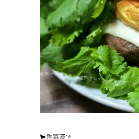
🐂
香菜
漢堡