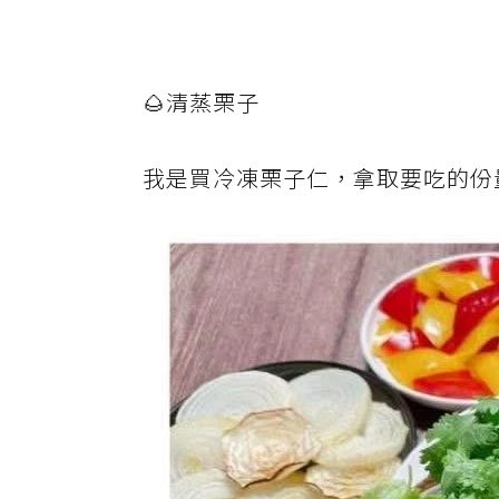
🌰清蒸栗子
我是買冷凍栗子仁，拿取要吃的份量