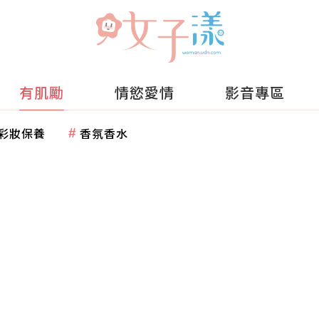
有肌勵
情慾愛情
影音專區
彩妝保養
香氛香水