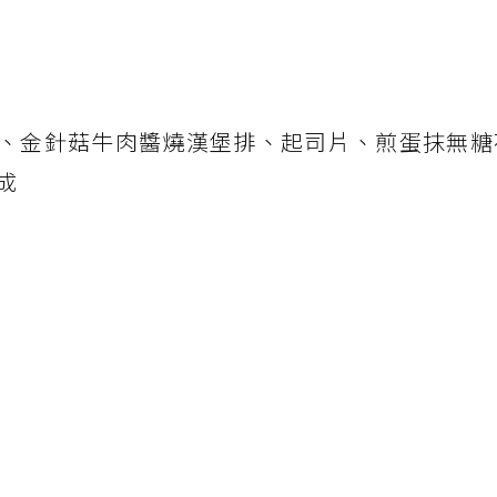
茄、金針菇牛肉醬燒漢堡排、起司片、煎蛋抹無糖
成