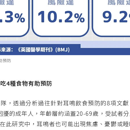
助預防
：吃4種食物有助預防
隊，透過分析過往針對耳鳴飲食預防的8項文獻
鳴困擾的成年人，年齡層約涵蓋20-69歲，受試者
在此研究中，耳鳴者也可能出現焦慮、憂鬱或睡