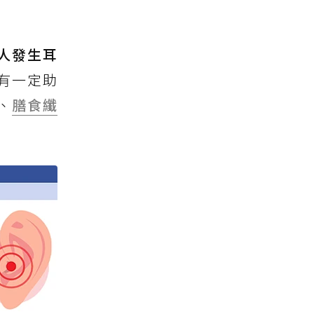
1人發生耳
有一定助
、
膳食纖