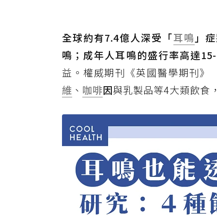
全球約有7.4億人深受「
耳鳴
」症
鳴；成年人耳鳴的盛行率高達15-
益。權威期刊《英國醫學期刊》（
維
、
咖啡
因
與乳製品等4大類飲食