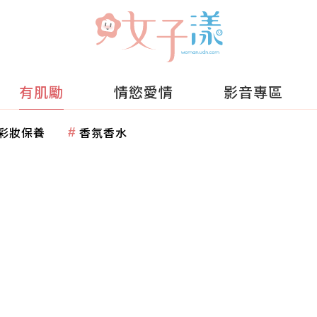
有肌勵
情慾愛情
影音專區
彩妝保養
香氛香水