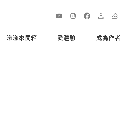
漾漾來開箱
愛體驗
成為作者