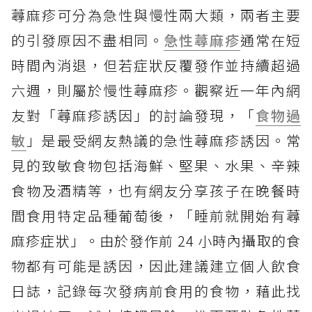
蕁麻疹可分為急性與慢性兩大類，兩者主要
的引發原因不盡相同。
急性蕁麻疹
通常在短
時間內消退，但若症狀反覆發作並持續超過
六週，則屬於慢性蕁麻疹。觀察近一年內網
友對「蕁麻疹誘因」的討論發現，「
食物過
敏
」是最受網友熱議的急性蕁麻疹誘因。常
見的致敏食物包括海鮮、堅果、水果、辛辣
食物及酒精等，也有網友分享孩子在晚餐時
間食用特定品種葡萄後，「睡前就開始有蕁
麻疹症狀」。由於發作前 24 小時內攝取的食
物都有可能是誘因，因此建議建立個人飲食
日誌，記錄每次發病前食用的食物，藉此找