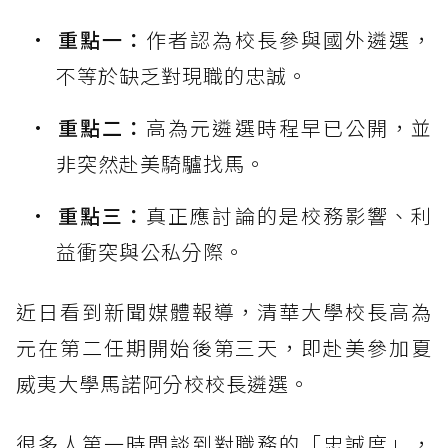
重點一：
作者認為校長參與國外遴選，
不等於缺乏對現職的忠誠。
重點二：
高為元遴選時程早已公開，並
非突然赴美騎驢找馬。
重點三：
真正應討論的是校務影響、利
益衝突與公私分際。
近日看到新聞媒體報導，清華大學校長高為
元在第二任期開始後第三天，即赴美參加夏
威夷大學馬諾阿分校校長遴選。
很多人第一時間談到對職務的「忠誠度」，