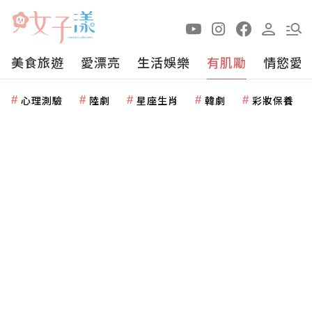
美食旅遊
愛漂亮
生活娛樂
有肌勵
情慾愛
心理測驗
陸劇
星座生肖
韓劇
彩妝保養