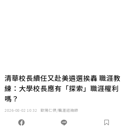
清華校長續任又赴美遴選挨轟 職涯教
練：大學校長應有「探索」職涯權利
嗎？
2026-08-02 10:32
歐陽仁傑/職涯諮詢師