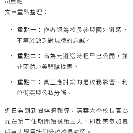
AI重點
文章重點整理：
重點一：
作者認為校長參與國外遴選，
不等於缺乏對現職的忠誠。
重點二：
高為元遴選時程早已公開，並
非突然赴美騎驢找馬。
重點三：
真正應討論的是校務影響、利
益衝突與公私分際。
近日看到新聞媒體報導，清華大學校長高為
元在第二任期開始後第三天，即赴美參加夏
威夷大學馬諾阿分校校長遴選。