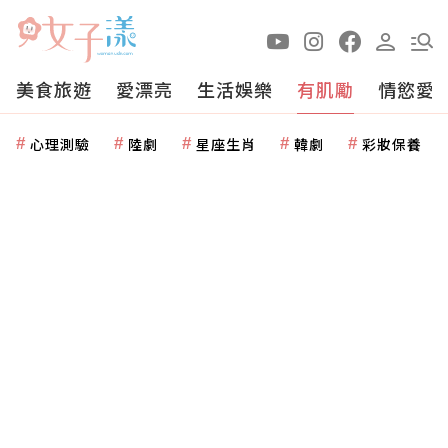
美食旅遊
愛漂亮
生活娛樂
有肌勵
情慾愛
心理測驗
陸劇
星座生肖
韓劇
彩妝保養