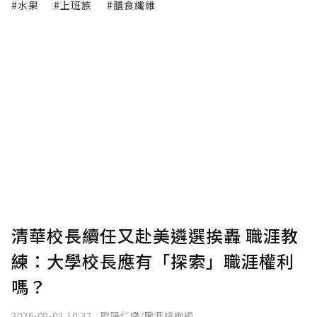
#水果
#上班族
#膳食纖維
清華校長續任又赴美遴選挨轟 職涯教
練：大學校長應有「探索」職涯權利
嗎？
2026-08-02 10:32
歐陽仁傑/職涯諮詢師