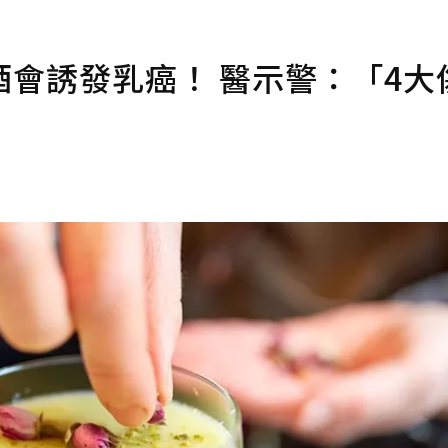
會誘發乳癌！ 醫示警：「4大