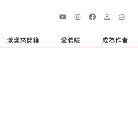
漾漾來開箱
愛體驗
成為作者