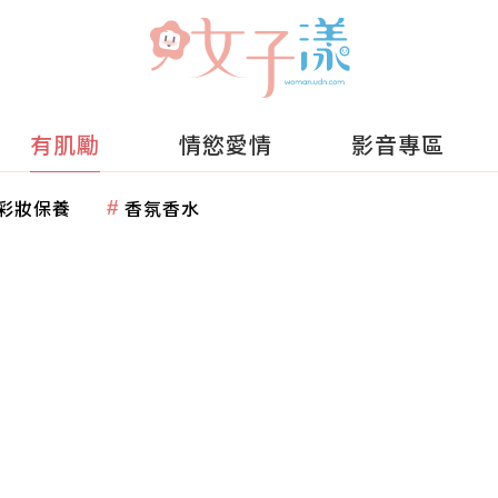
有肌勵
情慾愛情
影音專區
彩妝保養
香氛香水