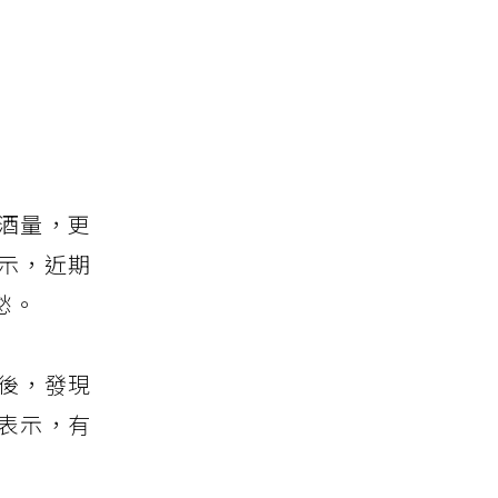
酒量，更
示，近期
愁。
後，發現
表示，有