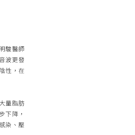
明駿醫師
音波更發
陰性，在
大量脂肪
步下降，
感染、壓