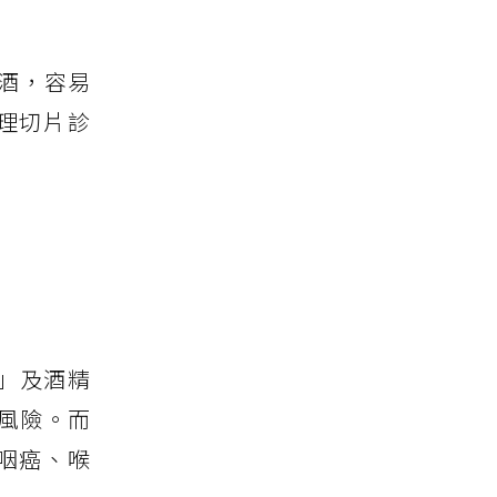
酒，容易
理切片診
料」及酒精
風險。而
咽癌、喉