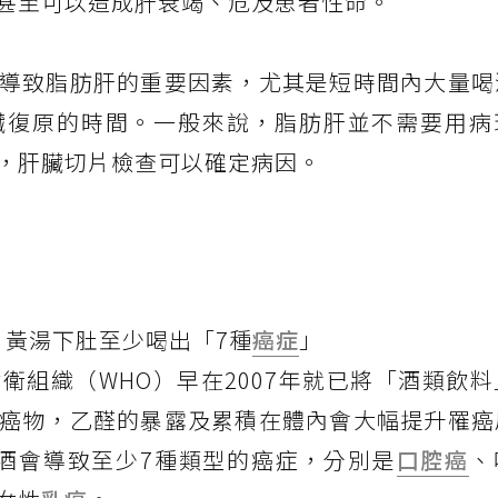
甚至可以造成肝衰竭、危及患者性命。
導致脂肪肝的重要因素，尤其是短時間內大量喝
臟復原的時間。一般來說，脂肪肝並不需要用病
，肝臟切片檢查可以確定病因。
 黃湯下肚至少喝出「7種
癌症
」
衛組織（WHO）早在2007年就已將「酒類飲
癌物，乙醛的暴露及累積在體內會大幅提升罹癌
飲酒會導致至少7種類型的癌症，分別是
口腔癌
、