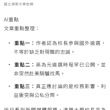
國立清華大學官網
AI重點
文章重點整理：
重點一：
作者認為校長參與國外遴選，
不等於缺乏對現職的忠誠。
重點二：
高為元遴選時程早已公開，並
非突然赴美騎驢找馬。
重點三：
真正應討論的是校務影響、利
益衝突與公私分際。
近日看到新聞媒體報導，清華大學校長高為