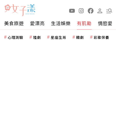
美食旅遊
愛漂亮
生活娛樂
有肌勵
情慾愛
心理測驗
陸劇
星座生肖
韓劇
彩妝保養