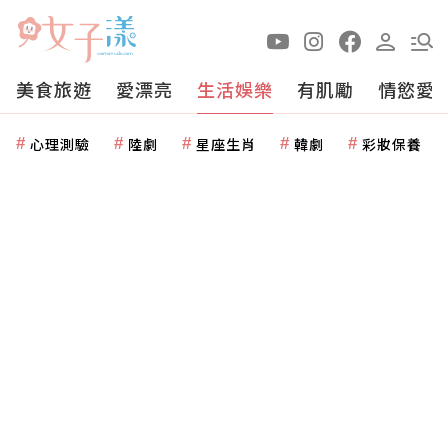
美食旅遊
愛漂亮
生活娛樂
有肌勵
情慾愛
心理測驗
陸劇
星座生肖
韓劇
彩妝保養