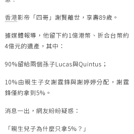
香港
影帝「四哥」謝賢離世，享壽89歲。
據媒體報導，他留下約1億港幣、折合台幣約
4億元的遺產，其中：
90%留給兩個孫子Lucas與Quintus；
10%由親生子女謝霆鋒與謝婷婷分配，謝霆
鋒僅約拿到5%。
消息一出，網友紛紛疑惑：
「親生兒子為什麼只拿5%？」