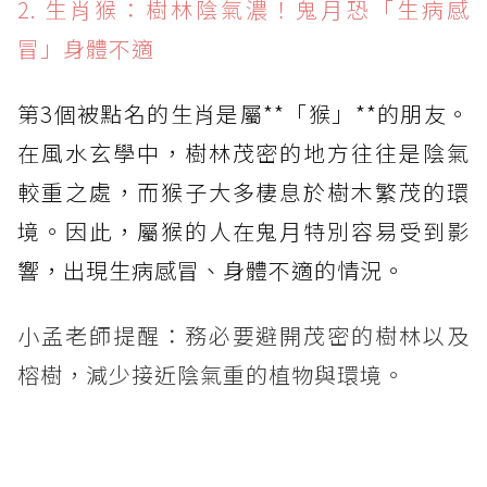
2. 生肖猴：樹林陰氣濃！鬼月恐「生病感
冒」身體不適
第3個被點名的生肖是屬**「猴」**的朋友。
在風水玄學中，樹林茂密的地方往往是陰氣
較重之處，而猴子大多棲息於樹木繁茂的環
境。因此，屬猴的人在鬼月特別容易受到影
響，出現生病感冒、身體不適的情況。
小孟老師提醒：務必要避開茂密的樹林以及
榕樹，減少接近陰氣重的植物與環境。