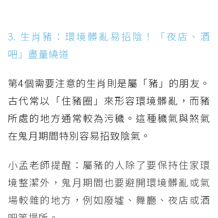
3. 生肖豬：環境髒亂易招陰！「夜店、酒
吧」盡量繞道
第4個需要注意的生肖則是屬「豬」的朋友。
古代常以「住豬圈」來形容環境髒亂，而豬
所處的地方通常較為污穢。這種穢氣與煞氣
在鬼月期間特別容易招致陰氣。
小孟老師提醒：屬豬的人除了要保持住家環
境整潔外，鬼月期間也要避開環境髒亂或氣
場較雜的地方，例如廢墟、舞廳、夜店或酒
吧等場所。