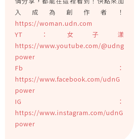
情分享，都能在這裡看到！快點來加
入成為創作者！
https://woman.udn.com
YT：女子漾
https://www.youtube.com/@udng
power
Fb：
https://www.facebook.com/udnG
power
IG：
https://www.instagram.com/udnG
power