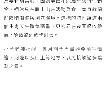
友要特別當心。因為老鼠和蛇屬於夜行性動
物，通常只在晚上出來活動覓食，本身就偏
好陰暗潮濕與洞穴環境。這樣的特性讓這兩
個生肖天生陰氣稍重，更容易在夜間吸收穢
氣，導致煞到或卡到陰。
小孟老師提醒：鬼月期間盡量避免前往海
邊、河邊以及山上等地方，以免接觸過多陰
煞之氣。