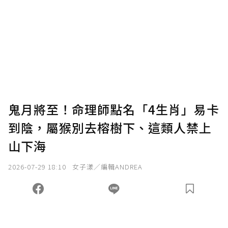
為了鼓勵作者持續創作更好的內容，會員可以
使用「贊助」功能實質回饋給喜愛的作者。可
將您認為適合的點數贈送給作者，一旦使用贊
助點數即不得撤銷，單筆贊助最低點數為30
點，最高點數沒有上限。
U 利點數 1 點 = NTD 1 元。
鬼月將至！命理師點名「4生肖」易卡
到陰，屬猴別去榕樹下、這類人禁上
確認送出
山下海
我已詳閱贊助說明，且同意站方的使用條款。
2026-07-29 18:10
女子漾／編輯ANDREA
您當前剩餘 U 利點數：
0
點；前往
購買點數