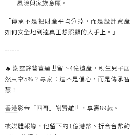
風險與家族意願。
「傳承不是把財產平均分掉，而是設計資產
如何安全地到達真正想照顧的人手上。」
------
🔥 謝霆鋒爸爸過世留下4億遺產，親生兒子居
然只拿5%？專家：這不是偏心，而是傳承智
慧！
香港
影帝「四哥」謝賢離世，享壽89歲。
據媒體報導，他留下約1億港幣、折合台幣約