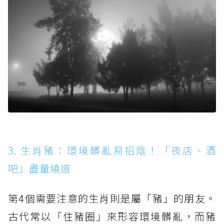
3. 生肖豬：環境髒亂易招陰！「夜店、酒
吧」盡量繞道
第4個需要注意的生肖則是屬「豬」的朋友。
古代常以「住豬圈」來形容環境髒亂，而豬