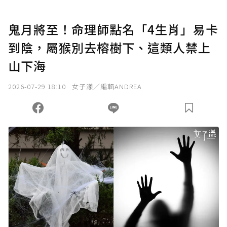
U 利點數 1 點 = NTD 1 元。
鬼月將至！命理師點名「4生肖」易卡
到陰，屬猴別去榕樹下、這類人禁上
確認送出
山下海
我已詳閱贊助說明，且同意站方的使用條款。
2026-07-29 18:10
女子漾／編輯ANDREA
您當前剩餘 U 利點數：
0
點；前往
購買點數