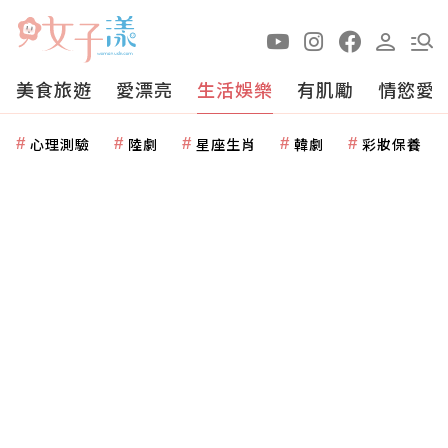
美食旅遊
愛漂亮
生活娛樂
有肌勵
情慾愛
心理測驗
陸劇
星座生肖
韓劇
彩妝保養