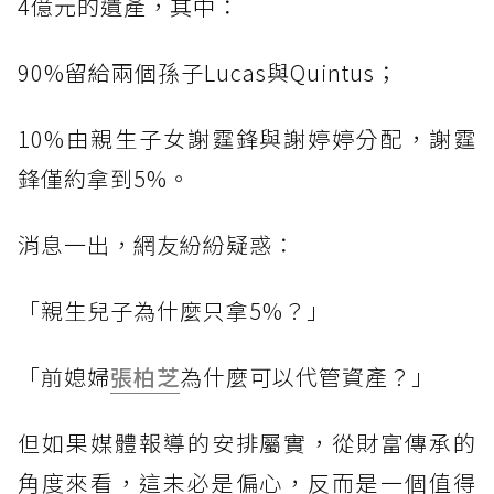
4億元的遺產，其中：
90%留給兩個孫子Lucas與Quintus；
10%由親生子女謝霆鋒與謝婷婷分配，謝霆
鋒僅約拿到5%。
消息一出，網友紛紛疑惑：
「親生兒子為什麼只拿5%？」
「前媳婦
張柏芝
為什麼可以代管資產？」
但如果媒體報導的安排屬實，從財富傳承的
角度來看，這未必是偏心，反而是一個值得