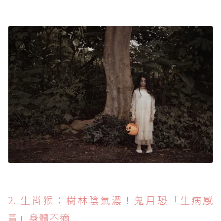
2. 生肖猴：樹林陰氣濃！鬼月恐「生病感
冒」身體不適