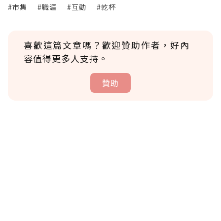
#市集
#職涯
#互動
#乾杯
喜歡這篇文章嗎？歡迎贊助作者，好內
容值得更多人支持。
贊助
贊助說明
為了鼓勵作者持續創作更好的內容，會員可以
使用「贊助」功能實質回饋給喜愛的作者。可
將您認為適合的點數贈送給作者，一旦使用贊
助點數即不得撤銷，單筆贊助最低點數為30
點，最高點數沒有上限。