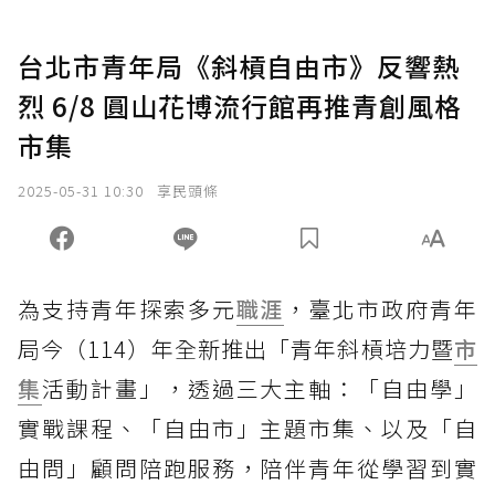
台北市青年局《斜槓自由市》反響熱
烈 6/8 圓山花博流行館再推青創風格
市集
2025-05-31 10:30
享民頭條
為支持青年探索多元
職涯
，臺北市政府青年
局今（114）年全新推出「青年斜槓培力暨
市
集
活動計畫」，透過三大主軸：「自由學」
實戰課程、「自由市」主題市集、以及「自
由問」顧問陪跑服務，陪伴青年從學習到實