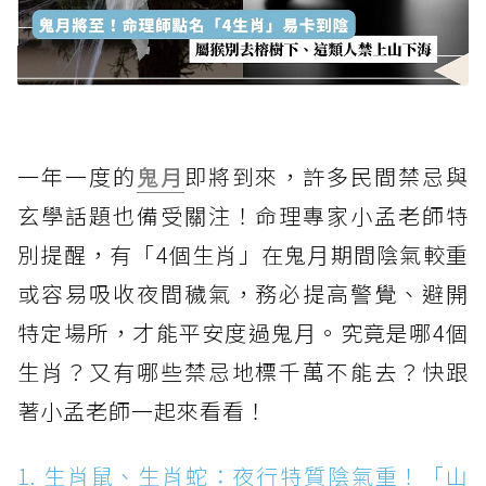
一年一度的
鬼月
即將到來，許多民間禁忌與
玄學話題也備受關注！命理專家小孟老師特
別提醒，有「4個生肖」在鬼月期間陰氣較重
或容易吸收夜間穢氣，務必提高警覺、避開
特定場所，才能平安度過鬼月。究竟是哪4個
生肖？又有哪些禁忌地標千萬不能去？快跟
著小孟老師一起來看看！
1. 生肖鼠、生肖蛇：夜行特質陰氣重！「山