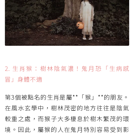
2. 生肖猴：樹林陰氣濃！鬼月恐「生病感
冒」身體不適
第3個被點名的生肖是屬**「猴」**的朋友。
在風水玄學中，樹林茂密的地方往往是陰氣
較重之處，而猴子大多棲息於樹木繁茂的環
境。因此，屬猴的人在鬼月特別容易受到影