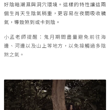
好陰暗潮濕與洞穴環境。這樣的特性讓這兩
個生肖天生陰氣稍重，更容易在夜間吸收穢
氣，導致煞到或卡到陰。
小孟老師提醒：鬼月期間盡量避免前往海
邊、河邊以及山上等地方，以免接觸過多陰
煞之氣。