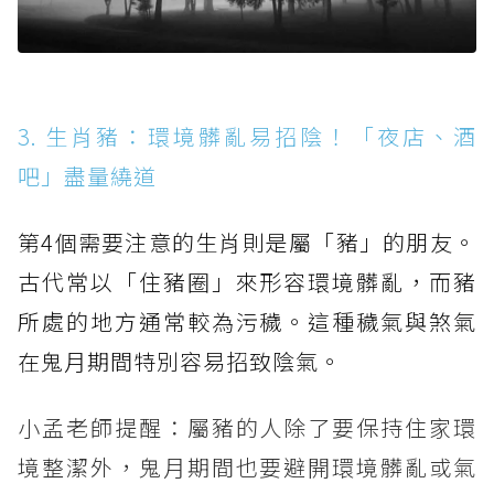
3. 生肖豬：環境髒亂易招陰！「夜店、酒
吧」盡量繞道
第4個需要注意的生肖則是屬「豬」的朋友。
古代常以「住豬圈」來形容環境髒亂，而豬
所處的地方通常較為污穢。這種穢氣與煞氣
在鬼月期間特別容易招致陰氣。
小孟老師提醒：屬豬的人除了要保持住家環
境整潔外，鬼月期間也要避開環境髒亂或氣