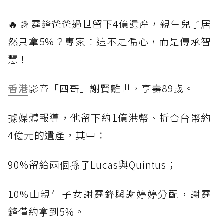
🔥 謝霆鋒爸爸過世留下4億遺產，親生兒子居
然只拿5%？專家：這不是偏心，而是傳承智
慧！
香港
影帝「四哥」謝賢離世，享壽89歲。
據媒體報導，他留下約1億港幣、折合台幣約
4億元的遺產，其中：
90%留給兩個孫子Lucas與Quintus；
10%由親生子女謝霆鋒與謝婷婷分配，謝霆
鋒僅約拿到5%。