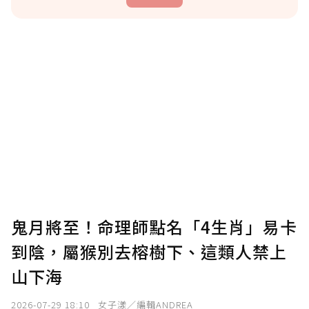
贊助說明
為了鼓勵作者持續創作更好的內容，會員可以
使用「贊助」功能實質回饋給喜愛的作者。可
將您認為適合的點數贈送給作者，一旦使用贊
助點數即不得撤銷，單筆贊助最低點數為30
點，最高點數沒有上限。
U 利點數 1 點 = NTD 1 元。
鬼月將至！命理師點名「4生肖」易卡
到陰，屬猴別去榕樹下、這類人禁上
確認送出
山下海
我已詳閱贊助說明，且同意站方的使用條款。
2026-07-29 18:10
女子漾／編輯ANDREA