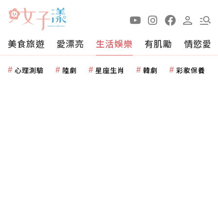
美食旅遊
愛漂亮
生活娛樂
有肌勵
情慾愛
心理測驗
陸劇
星座生肖
韓劇
彩妝保養