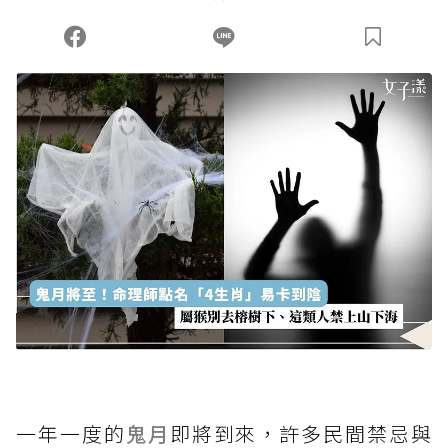
您當前剩餘 U 利點數：
0
點；前往
購買點數
一年一度的
鬼月
即將到來，許多民間禁忌與