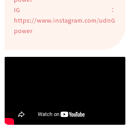
IG：
https://www.instagram.com/udnG
power