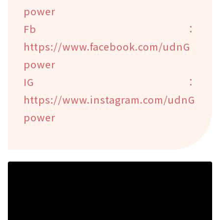
power
Fb：
https://www.facebook.com/udnG
power
IG：
https://www.instagram.com/udnG
power