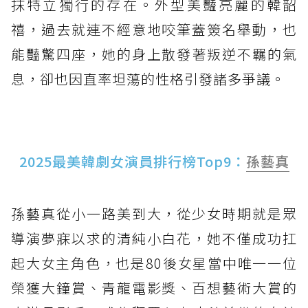
抹特立獨行的存在。外型美豔亮麗的韓韶
禧，過去就連不經意地咬筆蓋簽名舉動，也
能豔驚四座，她的身上散發著叛逆不羈的氣
息，卻也因直率坦蕩的性格引發諸多爭議。
2025最美韓劇女演員排行榜Top9：
孫藝真
孫藝真從小一路美到大，從少女時期就是眾
導演夢寐以求的清純小白花，她不僅成功扛
起大女主角色，也是80後女星當中唯一一位
榮獲大鐘賞、青龍電影獎、百想藝術大賞的