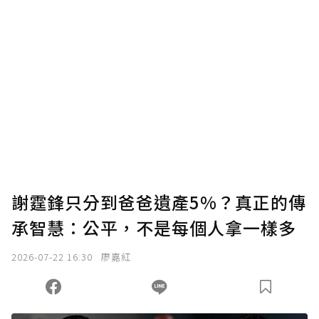
謝霆鋒只分到爸爸遺產5%？真正的傳
承智慧：公平，不是每個人拿一樣多
2026-07-22 16:30
廖嘉紅