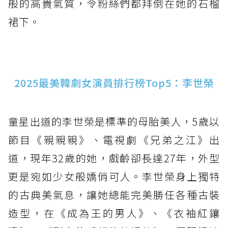
般的高貴氣質，令粉絲們都拜倒在她的石榴
裙下。
2025最美韓劇女演員排行榜Top5：李世榮
童星出道的李世榮是標準的母胎美人，5歲以
節目《親親親》、電視劇《兄弟之江》出
道，現年32歲的她，戲齡卻長達27年，外型
更是宛如少女般嬌俏可人。李世榮身上獨特
的古典美氣息，讓她總能完美勝任各種古裝
造型，在《成為王的男人》、《衣袖紅鑲