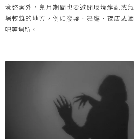
境整潔外，鬼月期間也要避開環境髒亂或氣
場較雜的地方，例如廢墟、舞廳、夜店或酒
吧等場所。