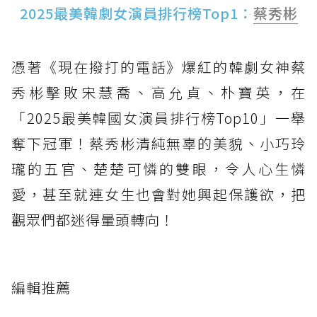
2025最美韓劇女演員排行榜Top1：
蔡秀彬
憑著《現在撥打的電話》爆紅的韓劇女神蔡
秀彬擊敗宋慧喬、高允貞、朴寶英，在
「2025最美韓國女演員排行榜Top10」一舉
奪下冠軍！蔡秀彬清純無辜的美貌、小巧玲
瓏的五官、楚楚可憐的雙眼，令人心生憐
愛，甚至就連女生也會對她興起保護欲，把
觀眾們都迷得暈頭轉向！
編輯推薦