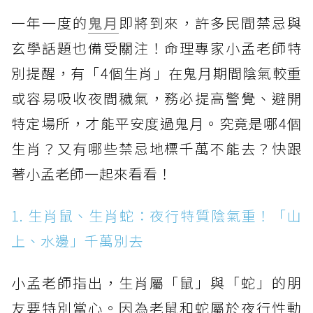
一年一度的
鬼月
即將到來，許多民間禁忌與
玄學話題也備受關注！命理專家小孟老師特
別提醒，有「4個生肖」在鬼月期間陰氣較重
或容易吸收夜間穢氣，務必提高警覺、避開
特定場所，才能平安度過鬼月。究竟是哪4個
生肖？又有哪些禁忌地標千萬不能去？快跟
著小孟老師一起來看看！
1. 生肖鼠、生肖蛇：夜行特質陰氣重！「山
上、水邊」千萬別去
小孟老師指出，生肖屬「鼠」與「蛇」的朋
友要特別當心。因為老鼠和蛇屬於夜行性動