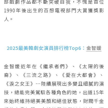
部戲劇作品都不斷突破自我，不愧是首位
1990年後出生的百想電視部門大賞獲獎影
人。
2025最美韓劇女演員排行榜Top6：
金智媛
金智媛近年在《繼承者們》、《太陽的後
裔》、《三流之路》、《愛在大都會》、
《淚之女王》…陸續展現出多變且細膩的演
技，總能完美駕馭各種角色的她，出道15年
來始終維持絕美美顏和絕佳狀態，財閥千金