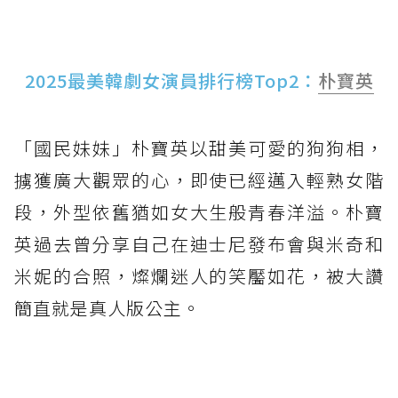
2025最美韓劇女演員排行榜Top2：
朴寶英
「國民妹妹」朴寶英以甜美可愛的狗狗相，
擄獲廣大觀眾的心，即使已經邁入輕熟女階
段，外型依舊猶如女大生般青春洋溢。朴寶
英過去曾分享自己在迪士尼發布會與米奇和
米妮的合照，燦爛迷人的笑靨如花，被大讚
簡直就是真人版公主。