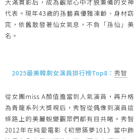
大滿貫影后，成為觀眾心中才貌兼備的女神
代表。現年43歲的孫藝真優雅凍齡、身材窈
窕，依舊散發著仙女氣息，不負「孫仙」美
名。
2025最美韓劇女演員排行榜Top8：
秀智
從女團miss A顏值擔當到人氣演員，再升格
為青龍系列大獎視后，秀智從偶像到演員這
條路上的美麗蛻變觀眾們都有目共睹。秀智
2012年在純愛電影《初戀築夢101》當中飾