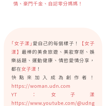
情、豪門千金、自認零分媽媽！
｢女子漾｣
愛自己的每個樣子！
【女子
漾】
最棒的美食旅遊、美妝穿搭、娛
樂話題、運動健康、情慾愛情分享，
都在
女子漾
！
快點來加入成為創作者！
https://woman.udn.com
YT：女子漾
https://www.youtube.com/@udng