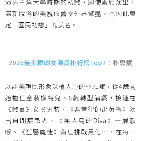
演男主角大學時期的初戀，即使素顏演出，
清新脫俗的美貌依舊令外界驚艷，也因此奠
定「國民初戀」的美名。
2025最美韓劇女演員排行榜Top7：
朴恩斌
以甜美親民形象深植人心的朴恩斌，從4歲開
始擔任童裝模特兒、6歲轉型演戲，接連在
《戀慕》女扮男裝、《非常律師禹英禑》演
出自閉症患者、《無人島的Diva》一展歌
喉、《狂醫魔徒》首度挑戰黑化…，在每一