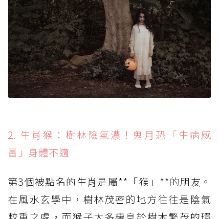
2. 生肖猴：樹林陰氣濃！鬼月恐「生病感
冒」身體不適
第3個被點名的生肖是屬**「猴」**的朋友。
在風水玄學中，樹林茂密的地方往往是陰氣
較重之處，而猴子大多棲息於樹木繁茂的環