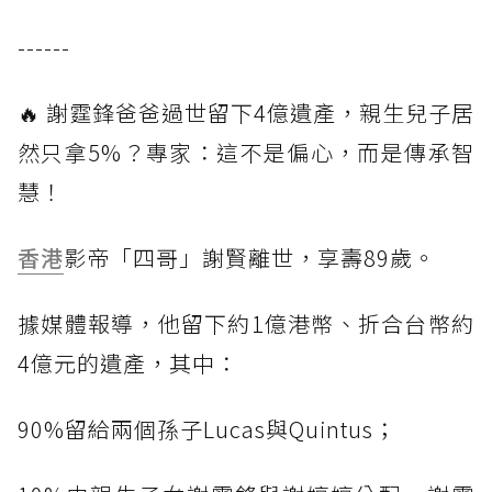
------
🔥 謝霆鋒爸爸過世留下4億遺產，親生兒子居
然只拿5%？專家：這不是偏心，而是傳承智
慧！
香港
影帝「四哥」謝賢離世，享壽89歲。
據媒體報導，他留下約1億港幣、折合台幣約
4億元的遺產，其中：
90%留給兩個孫子Lucas與Quintus；