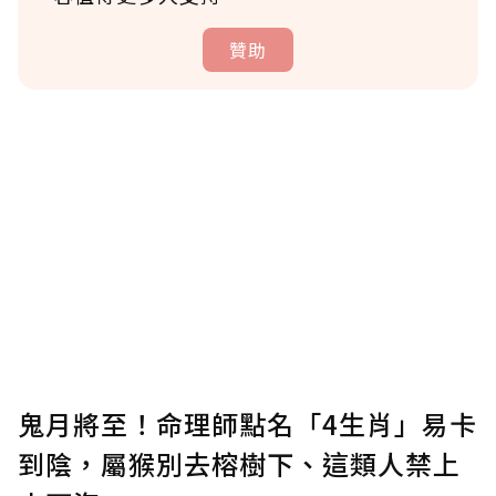
贊助
贊助說明
為了鼓勵作者持續創作更好的內容，會員可以
使用「贊助」功能實質回饋給喜愛的作者。可
將您認為適合的點數贈送給作者，一旦使用贊
助點數即不得撤銷，單筆贊助最低點數為30
點，最高點數沒有上限。
U 利點數 1 點 = NTD 1 元。
鬼月將至！命理師點名「4生肖」易卡
到陰，屬猴別去榕樹下、這類人禁上
確認送出