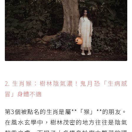
2. 生肖猴：樹林陰氣濃！鬼月恐「生病感
冒」身體不適
第3個被點名的生肖是屬**「猴」**的朋友。
在風水玄學中，樹林茂密的地方往往是陰氣