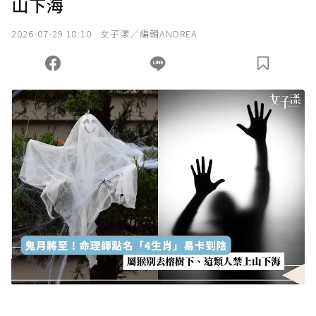
山下海
我已詳閱贊助說明，且同意站方的使用條款。
2026-07-29 18:10
女子漾／編輯ANDREA
您當前剩餘 U 利點數：
0
點；前往
購買點數