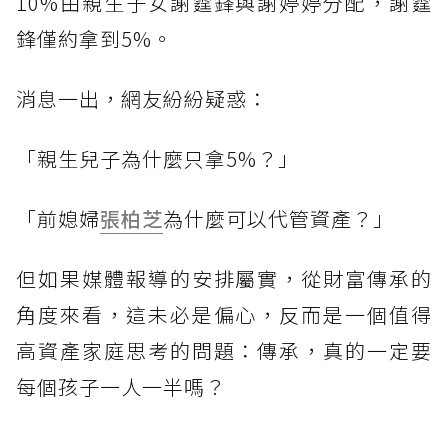
10%由親生子女謝霆鋒與謝婷婷分配，謝霆
鋒僅約拿到5%。
消息一出，網友紛紛疑惑：
「親生兒子為什麼只拿5%？」
「前媳婦
張柏芝
為什麼可以代管資產？」
但如果媒體報導的安排屬實，從財富傳承的
角度來看，這未必是偏心，反而是一個值得
高資產家庭思考的問題：傳承，真的一定要
每個孩子一人一半嗎？
------