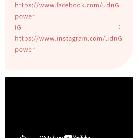
https://www.facebook.com/udnG
power
IG：
https://www.instagram.com/udnG
power