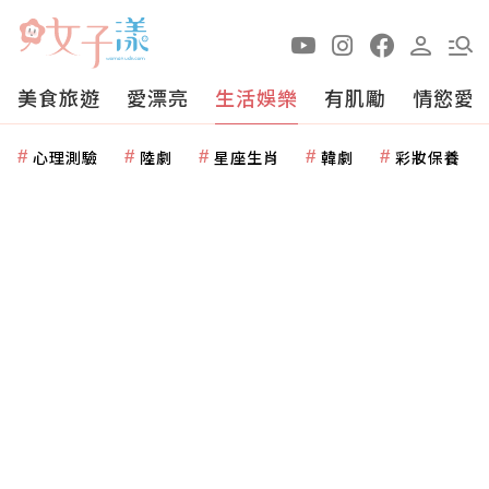
美食旅遊
愛漂亮
生活娛樂
有肌勵
情慾愛
心理測驗
陸劇
星座生肖
韓劇
彩妝保養