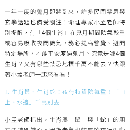
一年一度的
鬼月
即將到來，許多民間禁忌與
玄學話題也備受關注！命理專家小孟老師特
別提醒，有「4個生肖」在鬼月期間陰氣較重
或容易吸收夜間穢氣，務必提高警覺、避開
特定場所，才能平安度過鬼月。究竟是哪4個
生肖？又有哪些禁忌地標千萬不能去？快跟
著小孟老師一起來看看！
1. 生肖鼠、生肖蛇：夜行特質陰氣重！「山
上、水邊」千萬別去
小孟老師指出，生肖屬「鼠」與「蛇」的朋
友要特別當心。因為老鼠和蛇屬於夜行性動