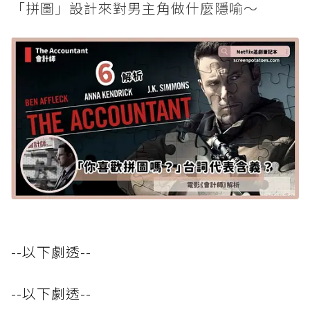
「拼圖」設計來對男主角做什麼隱喻～
--以下劇透--
--以下劇透--