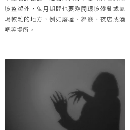
境整潔外，鬼月期間也要避開環境髒亂或氣
場較雜的地方，例如廢墟、舞廳、夜店或酒
吧等場所。