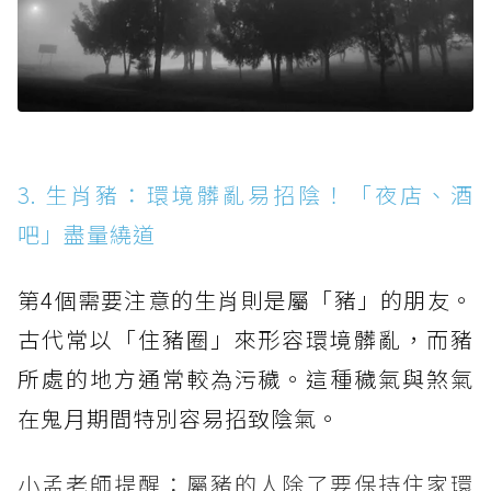
3. 生肖豬：環境髒亂易招陰！「夜店、酒
吧」盡量繞道
第4個需要注意的生肖則是屬「豬」的朋友。
古代常以「住豬圈」來形容環境髒亂，而豬
所處的地方通常較為污穢。這種穢氣與煞氣
在鬼月期間特別容易招致陰氣。
小孟老師提醒：屬豬的人除了要保持住家環