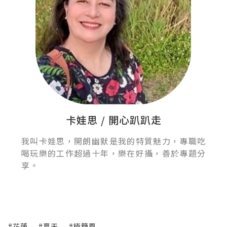
卡娃思 / 開心趴趴走
我叫卡娃思，開朗幽默是我的特質魅力，專職吃
喝玩樂的工作超過十年，樂在好攝，善於專題分
享。
#花蓮
#夏天
#極簡風