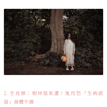
2. 生肖猴：樹林陰氣濃！鬼月恐「生病感
冒」身體不適