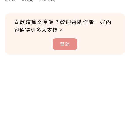
喜歡這篇文章嗎？歡迎贊助作者，好內
容值得更多人支持。
贊助
贊助說明
為了鼓勵作者持續創作更好的內容，會員可以
使用「贊助」功能實質回饋給喜愛的作者。可
將您認為適合的點數贈送給作者，一旦使用贊
助點數即不得撤銷，單筆贊助最低點數為30
點，最高點數沒有上限。