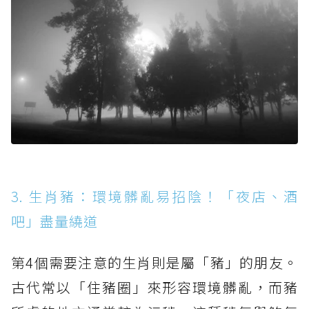
3. 生肖豬：環境髒亂易招陰！「夜店、酒
吧」盡量繞道
第4個需要注意的生肖則是屬「豬」的朋友。
古代常以「住豬圈」來形容環境髒亂，而豬