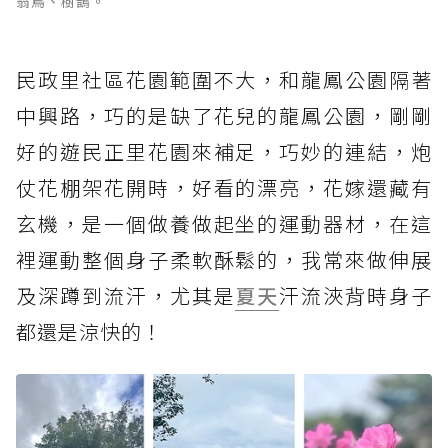
翁鳥、樹鵲。
民政里社區花園範圍不大，和龍鳳公園隔著
中興路，巧的是缺了花兒的龍鳳公園，剛剛
好的遊民正里花園來補足，巧妙的連結，炮
仗花棚架花開時，好看的漂亮，花嫁還藏有
玄機，是一個做養做起坐的運動器材，在這
裡運動整個身子柔軟酥鬆的，我常來做伸展
及深蹲到流汗，尤其是
夏天
汗流浹背時身子
都還是涼快的！