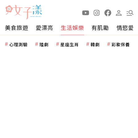
美食旅遊
愛漂亮
生活娛樂
有肌勵
情慾愛
心理測驗
陸劇
星座生肖
韓劇
彩妝保養