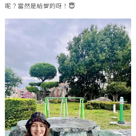
呢？當然是給💯的呀！😇