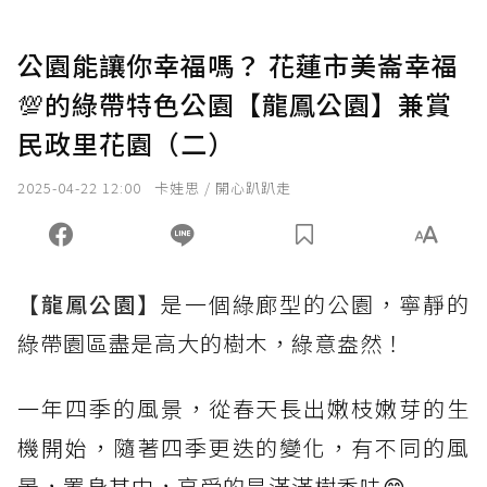
公園能讓你幸福嗎？ 花蓮市美崙幸福
💯的綠帶特色公園【龍鳳公園】兼賞
民政里花園（二）
2025-04-22 12:00
卡娃思 / 開心趴趴走
【龍鳳公園】
是一個綠廊型的公園，
寧靜的
綠帶
園區盡是高大的樹木，綠意盎然！
一年四季的風景，從春天長出嫩枝嫩芽的生
機開始，隨著四季更迭的變化，有不同的風
景，置身其中，享受的是滿滿樹香味😙