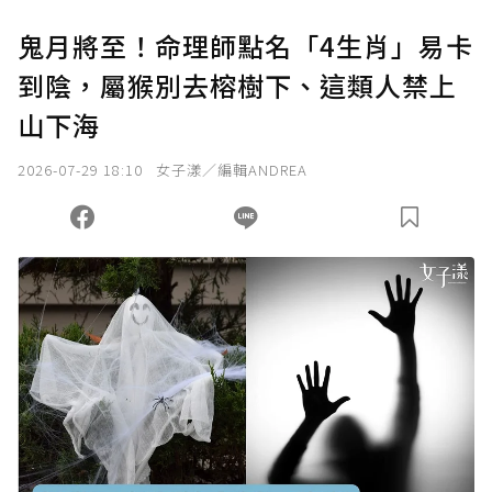
U 利點數 1 點 = NTD 1 元。
鬼月將至！命理師點名「4生肖」易卡
到陰，屬猴別去榕樹下、這類人禁上
確認送出
山下海
我已詳閱贊助說明，且同意站方的使用條款。
2026-07-29 18:10
女子漾／編輯ANDREA
您當前剩餘 U 利點數：
0
點；前往
購買點數