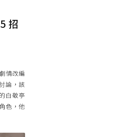
5 招
劇情改編
討論，該
的白敬亭
釋角色，他