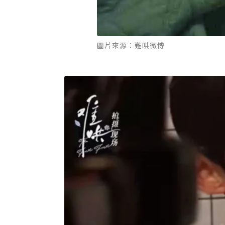
圖片來源：難哄微博