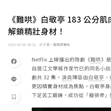
《難哄》白敬亭 183 公分
解鎖精壯身材！
2025-03-05 09:32
女子漾／編輯譚麗敏
Netflix 上線播出的陸劇《
難哄
》
自晉江文學城作家竹已的同名小說
劇共 32 集，
演員
陣容由
白敬亭
、
更因精實身材成為焦點，白敬亭身高
下足苦工鍛鍊，成功從「瘦排骨」