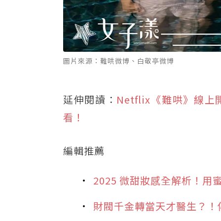
圖片來源：難哄微博、白敬亭微博
延伸閱讀：
Netflix《難哄
看！
編輯推薦
2025 微甜妝感全解析！
財閥千金轉當天才醫生？！