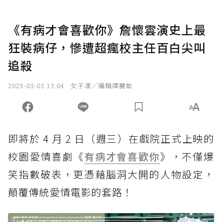
《有病才會喜歡你》詹懷雲演史上最
狂裝病仔，慘遭超瘋校主任百白尖叫
追殺
2025-03-03 13:04
女子漾／編輯譚麗敏
即將於 4 月 2 日（週三）在戲院正式上映的
校園愛情喜劇《
有病才會喜歡你
》，不僅爆
笑指數破表，更憑藉腦洞大開的人物設定，
顛覆傳統愛情電影的套路！