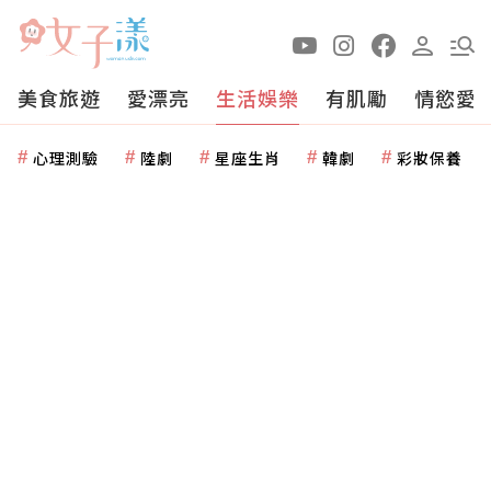
美食旅遊
愛漂亮
生活娛樂
有肌勵
情慾愛
心理測驗
陸劇
星座生肖
韓劇
彩妝保養