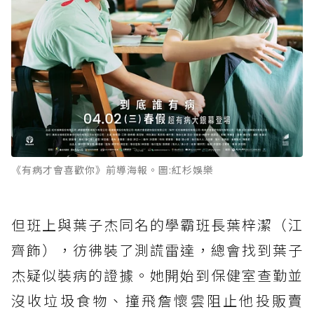
《有病才會喜歡你》前導海報。圖:紅杉娛樂
但班上與葉子杰同名的學霸班長葉梓潔（江
齊飾），彷彿裝了測謊雷達，總會找到葉子
杰疑似裝病的證據。她開始到保健室查勤並
沒收垃圾食物、撞飛詹懷雲阻止他投販賣