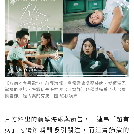
《有病才會喜歡你》前導海報、詹懷雲被懷疑裝病，慘遭賞巴
掌噴血倒地、學霸班長葉梓潔（江齊飾）各種試探葉子杰（詹
懷雲飾）是否真的有病。圖:紅杉娛樂
片方釋出的前導海報與預告，一連串「超有
病」的情節瞬間吸引關注，而江齊飾演的