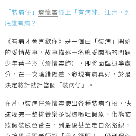
「裝病仔」
詹懷雲
碰上「有病姊」江齊，到
底誰有病？
《有病才會喜歡你》是一個由「裝病」開始
的愛情故事，故事描述一名總愛闖禍的問題
少年葉子杰（詹懷雲飾），即將面臨退學處
分，在一次陰錯陽差下發現有病真好，於是
決定將計就計當個「裝病仔」。
在片中裝病仔詹懷雲使出各種裝病奇招，快
速喝完一整排養樂多製造嘔吐假象、化熊貓
妝假裝臉色蒼白，到最後甚至走自然路線，
直接舉手跟老師說「我不舒服！」躲到保健