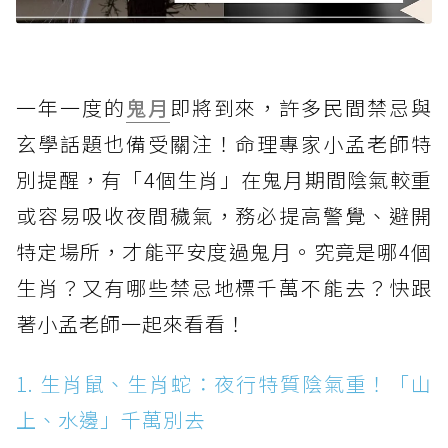
一年一度的
鬼月
即將到來，許多民間禁忌與
玄學話題也備受關注！命理專家小孟老師特
別提醒，有「4個生肖」在鬼月期間陰氣較重
或容易吸收夜間穢氣，務必提高警覺、避開
特定場所，才能平安度過鬼月。究竟是哪4個
生肖？又有哪些禁忌地標千萬不能去？快跟
著小孟老師一起來看看！
1. 生肖鼠、生肖蛇：夜行特質陰氣重！「山
上、水邊」千萬別去