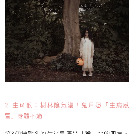
2. 生肖猴：樹林陰氣濃！鬼月恐「生病感
冒」身體不適
第3個被點名的生肖是屬**「猴」**的朋友。