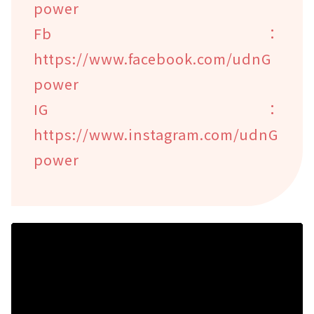
power
Fb：
https://www.facebook.com/udnG
power
IG：
https://www.instagram.com/udnG
power