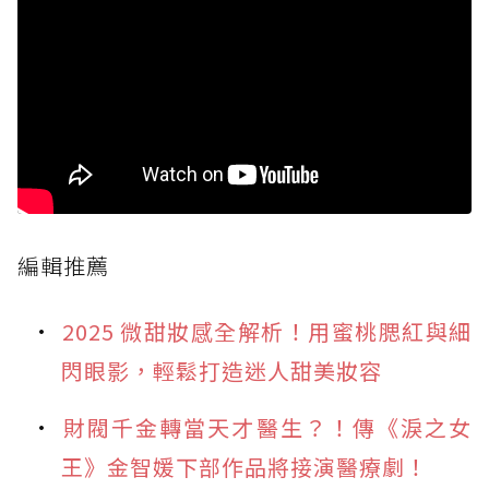
編輯推薦
2025 微甜妝感全解析！用蜜桃腮紅與細
閃眼影，輕鬆打造迷人甜美妝容
財閥千金轉當天才醫生？！傳《淚之女
王》金智媛下部作品將接演醫療劇！