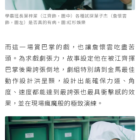
學霸班長葉梓潔（江齊飾，圖中）各種試探葉子杰（詹懷雲
飾，圖左）是否真的有病。圖:紅杉娛樂
而這一場賞巴掌的戲，也讓詹懷雲吃盡苦
頭。為求戲劇張力，故事設定他在被江齊揮
巴掌後需誇張倒地，劇組特別請到金馬最佳
動作設計洪昰顥，設計出能確保力道、角
度、速度都能達到最誇張也最具衝擊感的效
果，並在現場瘋魔般的極致演練。