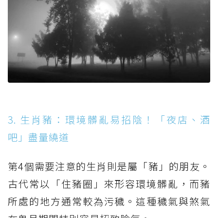
3. 生肖豬：環境髒亂易招陰！「夜店、酒
吧」盡量繞道
第4個需要注意的生肖則是屬「豬」的朋友。
古代常以「住豬圈」來形容環境髒亂，而豬
所處的地方通常較為污穢。這種穢氣與煞氣