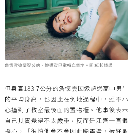
詹懷雲被懷疑裝病，慘遭賞巴掌噴血倒地。圖:紅杉娛樂
但身高183.7公分的詹懷雲因遠超過高中男生
的平均身高，也因此在倒地過程中，頭不小
心撞到了教室最後面的置物櫃。他事後表示
自己其實覺得不太嚴重，反而是江齊一直很
擔心，「很怕他會不會因此腦震盪，還好最