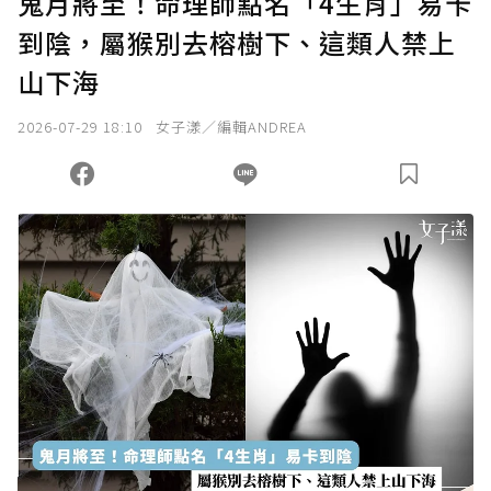
鬼月將至！命理師點名「4生肖」易卡
到陰，屬猴別去榕樹下、這類人禁上
山下海
2026-07-29 18:10
女子漾／編輯ANDREA