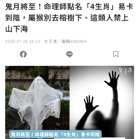
鬼月將至！命理師點名「4生肖」易卡
到陰，屬猴別去榕樹下、這類人禁上
山下海
2026-07-29 18:10
女子漾／編輯ANDREA