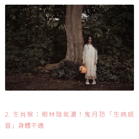
2. 生肖猴：樹林陰氣濃！鬼月恐「生病感
冒」身體不適