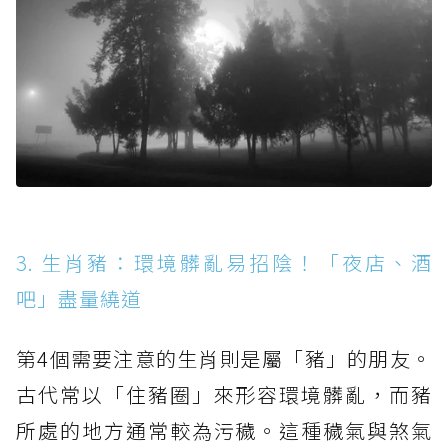
3. 生肖豬：環境髒亂易招陰！「夜店、酒
吧」盡量繞道
第4個需要注意的生肖則是屬「豬」的朋友。
古代常以「住豬圈」來形容環境髒亂，而豬
所處的地方通常較為污穢。這種穢氣與煞氣