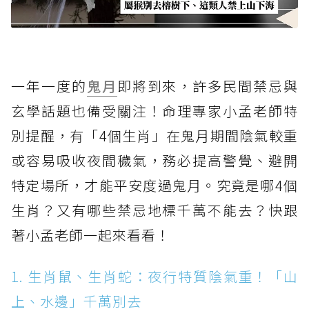
一年一度的
鬼月
即將到來，許多民間禁忌與
玄學話題也備受關注！命理專家小孟老師特
別提醒，有「4個生肖」在鬼月期間陰氣較重
或容易吸收夜間穢氣，務必提高警覺、避開
特定場所，才能平安度過鬼月。究竟是哪4個
生肖？又有哪些禁忌地標千萬不能去？快跟
著小孟老師一起來看看！
1. 生肖鼠、生肖蛇：夜行特質陰氣重！「山
上、水邊」千萬別去