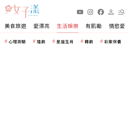
美食旅遊
愛漂亮
生活娛樂
有肌勵
情慾愛
心理測驗
陸劇
星座生肖
韓劇
彩妝保養