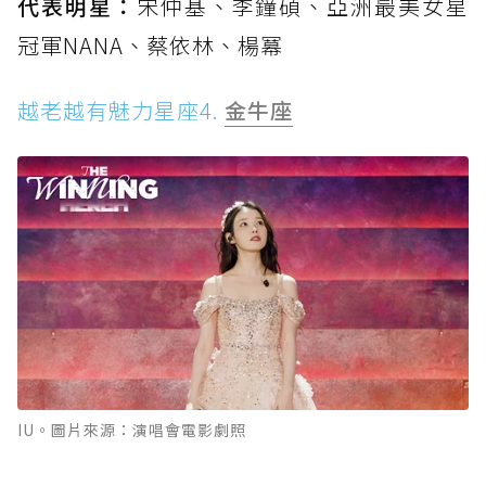
代表明星：
宋仲基、李鐘碩、亞洲最美女星
冠軍NANA、蔡依林、楊冪
越老越有魅力星座4.
金牛座
IU。圖片來源：演唱會電影劇照