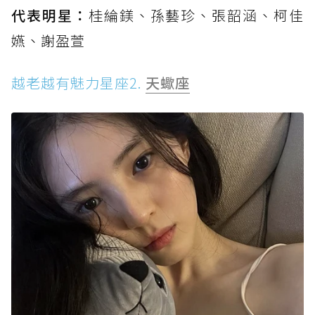
代表明星：
桂綸鎂、孫藝珍、張韶涵、柯佳
嬿、謝盈萱
越老越有魅力星座2.
天蠍座