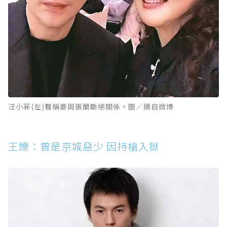
汪小菲(左)聲稱要與張蘭斷絕關係。圖／摘自微博
王爍：曾是京城惡少 因持槍入獄