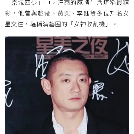
「京城四少」中，汪雨的感情生活堪稱最精
彩，他曾與趙薇、黃奕、李鈺等多位知名女
星交往，堪稱演藝圈的「女神收割機」。