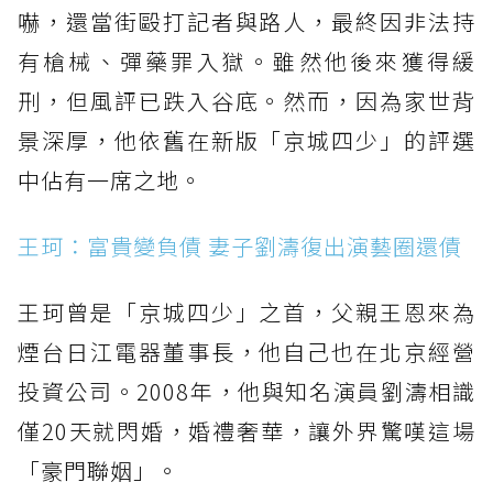
嚇，還當街毆打記者與路人，最終因非法持
有槍械、彈藥罪入獄。雖然他後來獲得緩
刑，但風評已跌入谷底。然而，因為家世背
景深厚，他依舊在新版「京城四少」的評選
中佔有一席之地。
王珂：富貴變負債 妻子劉濤復出演藝圈還債
王珂曾是「京城四少」之首，父親王恩來為
煙台日江電器董事長，他自己也在北京經營
投資公司。2008年，他與知名演員劉濤相識
僅20天就閃婚，婚禮奢華，讓外界驚嘆這場
「豪門聯姻」。