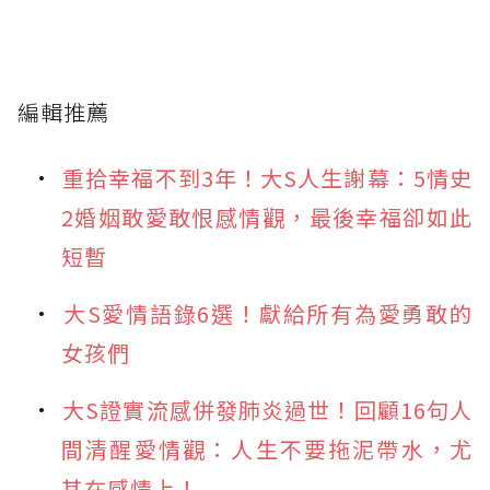
編輯推薦
重拾幸福不到3年！大S人生謝幕：5情史
2婚姻敢愛敢恨感情觀，最後幸福卻如此
短暫
大S愛情語錄6選！獻給所有為愛勇敢的
女孩們
大S證實流感併發肺炎過世！回顧16句人
間清醒愛情觀：人生不要拖泥帶水，尤
其在感情上！