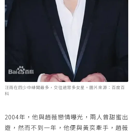
汪雨在四少中緋聞最多，交往過眾多女星。圖片來源：百度百
科
2004年，他與趙薇戀情曝光，兩人曾甜蜜出
遊，然而不到一年，他便與黃奕牽手，趙薇