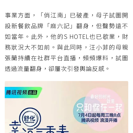
事業方面，「俏江南」已破產，母子試圖開
設新餐飲品牌「麻六記」翻身，但聲勢遠不
如當年。此外，他的S HOTEL也已歇業，財
務狀況大不如前。與此同時，汪小菲的母親
張蘭持續在社群平台直播，頻頻爆料，試圖
透過流量翻身，卻屢次引發輿論反感。