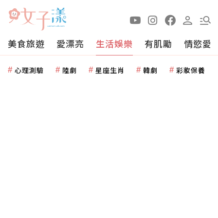
美食旅遊
愛漂亮
生活娛樂
有肌勵
情慾愛
心理測驗
陸劇
星座生肖
韓劇
彩妝保養