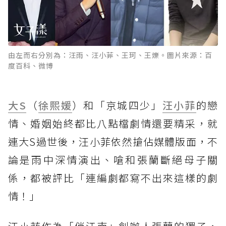
由左而右分別為：汪雨、汪小菲、王珂、王爍。圖片來源：百
度百科、微博
大S
（
徐熙媛
）和「京城四少」
汪小菲
的戀
情、婚姻始終都比八點檔劇情還要精采，就
連大S過世後，汪小菲依然搶佔媒體版面，不
論是雨中深情演出、嗆和張蘭斷絕母子關
係，都被評比「連編劇都寫不出來這樣的劇
情！」