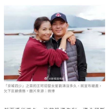
「京城四少」之首的王珂迎娶女星劉濤沒多久，就宣布破產，
欠下巨額債務。圖片來源：微博