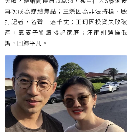
失敗，離婚鬧得滿城風雨，甚至在大S驟逝後
再次成為媒體焦點；王爍因為非法持槍、毆
打記者，名聲一落千丈；王珂因投資失敗破
產，靠妻子劉濤撐起家庭；汪雨則選擇低
調，回歸平凡。