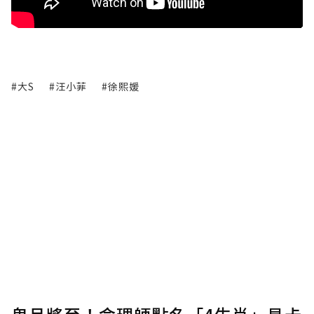
#大S
#汪小菲
#徐熙媛