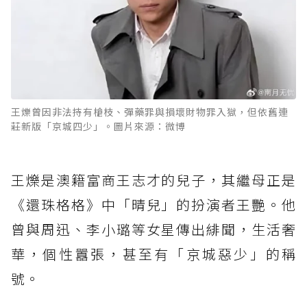
王爍曾因非法持有槍枝、彈藥罪與損壞財物罪入獄，但依舊連
莊新版「京城四少」。圖片來源：微博
王爍是澳籍富商王志才的兒子，其繼母正是
《還珠格格》中「晴兒」的扮演者王艷。他
曾與周迅、李小璐等女星傳出緋聞，生活奢
華，個性囂張，甚至有「京城惡少」的稱
號。