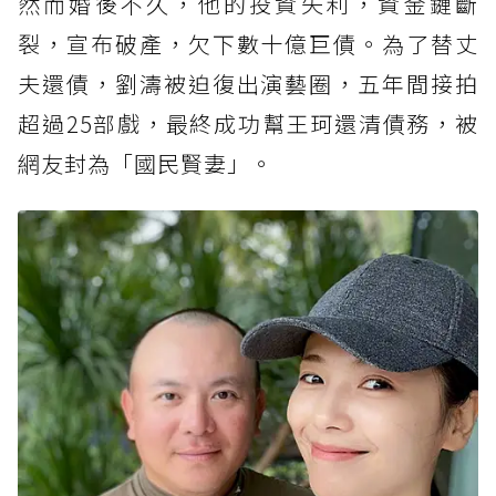
然而婚後不久，他的投資失利，資金鏈斷
裂，宣布破產，欠下數十億巨債。為了替丈
夫還債，劉濤被迫復出演藝圈，五年間接拍
超過25部戲，最終成功幫王珂還清債務，被
網友封為「國民賢妻」。