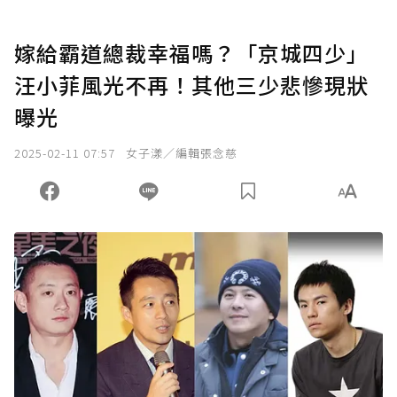
嫁給霸道總裁幸福嗎？「京城四少」
汪小菲風光不再！其他三少悲慘現狀
曝光
2025-02-11 07:57
女子漾／編輯張念慈