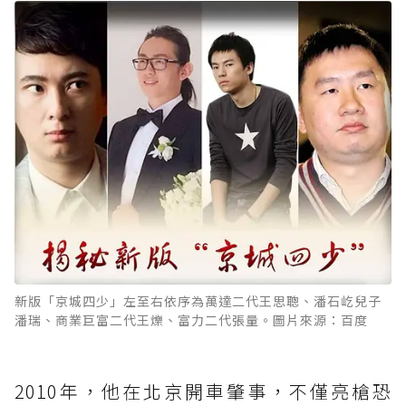
新版「京城四少」左至右依序為萬達二代王思聰、潘石屹兒子
潘瑞、商業巨富二代王爍、富力二代張量。圖片來源：百度
2010年，他在北京開車肇事，不僅亮槍恐