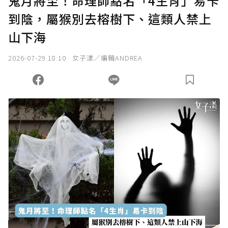
鬼月將至！命理師點名「4生肖」易卡
到陰，屬猴別去榕樹下、這類人禁上
山下海
2026-07-29 18:10
女子漾／編輯ANDREA