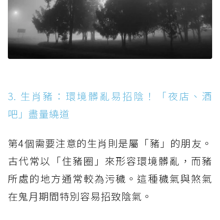
3. 生肖豬：環境髒亂易招陰！「夜店、酒
吧」盡量繞道
第4個需要注意的生肖則是屬「豬」的朋友。
古代常以「住豬圈」來形容環境髒亂，而豬
所處的地方通常較為污穢。這種穢氣與煞氣
在鬼月期間特別容易招致陰氣。