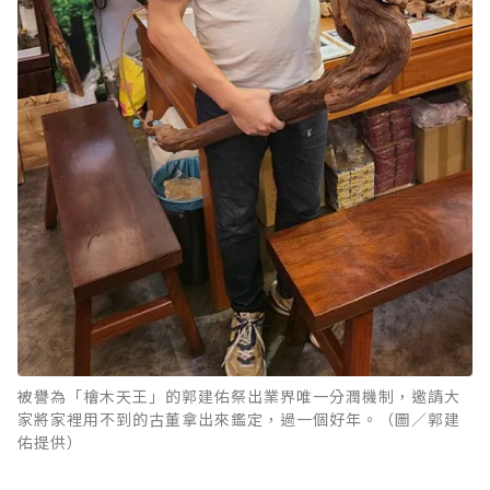
被譽為「檜木天王」的郭建佑祭出業界唯一分潤機制，邀請大
家將家裡用不到的古董拿出來鑑定，過一個好年。（圖／郭建
佑提供）