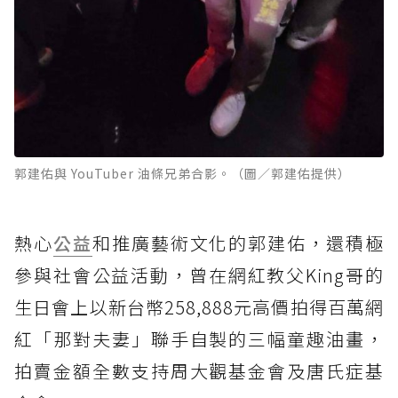
郭建佑與 YouTuber 油條兄弟合影。（圖／郭建佑提供）
熱心
公益
和推廣藝術文化的郭建佑，還積極
參與社會公益活動，曾在網紅教父King哥的
生日會上以新台幣258,888元高價拍得百萬網
紅「那對夫妻」聯手自製的三幅童趣油畫，
拍賣金額全數支持周大觀基金會及唐氏症基