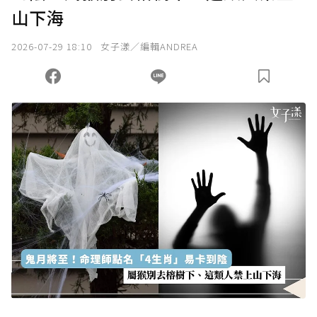
山下海
我已詳閱贊助說明，且同意站方的使用條款。
2026-07-29 18:10
女子漾／編輯ANDREA
您當前剩餘 U 利點數：
0
點；前往
購買點數