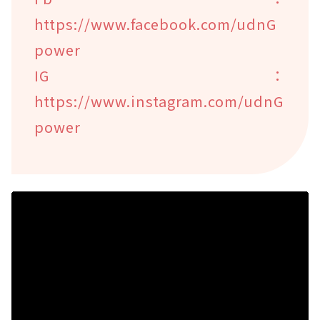
https://www.facebook.com/udnG
power
IG：
https://www.instagram.com/udnG
power