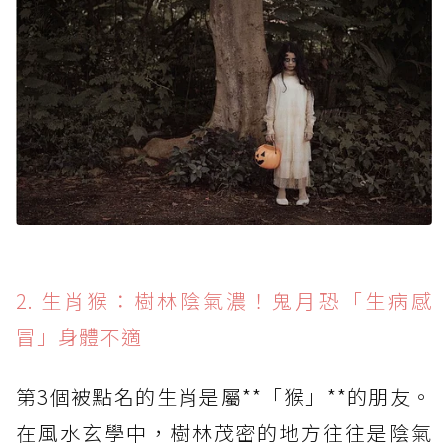
2. 生肖猴：樹林陰氣濃！鬼月恐「生病感
冒」身體不適
第3個被點名的生肖是屬**「猴」**的朋友。
在風水玄學中，樹林茂密的地方往往是陰氣