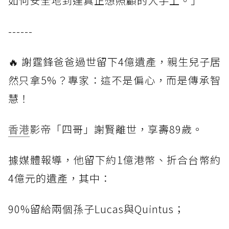
如何安全地到達真正想照顧的人手上。」
------
🔥 謝霆鋒爸爸過世留下4億遺產，親生兒子居
然只拿5%？專家：這不是偏心，而是傳承智
慧！
香港
影帝「四哥」謝賢離世，享壽89歲。
據媒體報導，他留下約1億港幣、折合台幣約
4億元的遺產，其中：
90%留給兩個孫子Lucas與Quintus；