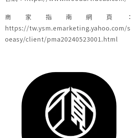
商家指南網頁：
https://tw.ysm.emarketing.yahoo.com/s
oeasy/client/pma20240523001.html