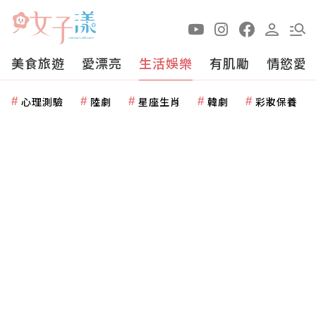
美食旅遊
愛漂亮
生活娛樂
有肌勵
情慾愛
心理測驗
陸劇
星座生肖
韓劇
彩妝保養