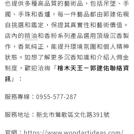
也提供多種高品質的藝術品，包括吊墜、手
鐲、手珠和香爐，每一件藝品都由郭建佑親
自挑選和鑑定，保證其真實性和藝術價值。
店內的
精油
和香粉系列產品選用頂級沉香製
作，香氣純正，能提升環境氛圍和個人精神
狀態。如想了解更多沉香知識和介紹人佣金
制度，歡迎洽詢「
檜木天王－郭建佑聯絡資
訊
」：
服務專線：0955-577-287
服務地址：新北市鶯歌區文化路391號
官網：
https://www.woodartideas.com/