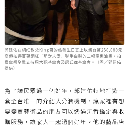
郭建佑在網紅教父King哥的慈善生日宴上以新台幣258,888元
高價拍得百萬網紅「那對夫妻」聯手自製的三幅童趣油畫，拍
賣金額全數支持周大觀基金會及唐氏症基金會。（圖／郭建佑
提供）
為了讓民眾過一個好年，郭建佑特地打造一
套全台唯一的介紹人分潤機制，讓家裡有想
要變賣藝術品的朋友可以透過沉香鑑定與收
購服務，讓家人一起過個好年。他的藝品店