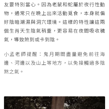
友要特別當心。因為老鼠和蛇屬於夜行性動
物，通常只在晚上出來活動覓食，本身就偏
好陰暗潮濕與洞穴環境。這樣的特性讓這兩
個生肖天生陰氣稍重，更容易在夜間吸收穢
氣，導致煞到或卡到陰。
小孟老師提醒：鬼月期間盡量避免前往海
邊、河邊以及山上等地方，以免接觸過多陰
煞之氣。