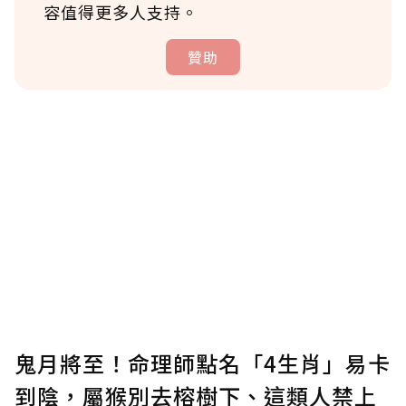
容值得更多人支持。
贊助
贊助說明
為了鼓勵作者持續創作更好的內容，會員可以
使用「贊助」功能實質回饋給喜愛的作者。可
將您認為適合的點數贈送給作者，一旦使用贊
助點數即不得撤銷，單筆贊助最低點數為30
點，最高點數沒有上限。
U 利點數 1 點 = NTD 1 元。
鬼月將至！命理師點名「4生肖」易卡
到陰，屬猴別去榕樹下、這類人禁上
確認送出