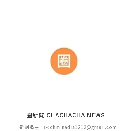
圈新聞 CHACHACHA NEWS
｜新劇追星｜✉️chm.nadia1212@gmail.com