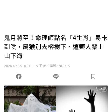
使用「贊助」功能實質回饋給喜愛的作者。可
將您認為適合的點數贈送給作者，一旦使用贊
助點數即不得撤銷，單筆贊助最低點數為30
點，最高點數沒有上限。
U 利點數 1 點 = NTD 1 元。
鬼月將至！命理師點名「4生肖」易卡
到陰，屬猴別去榕樹下、這類人禁上
確認送出
山下海
我已詳閱贊助說明，且同意站方的使用條款。
2026-07-29 18:10
女子漾／編輯ANDREA
您當前剩餘 U 利點數：
0
點；前往
購買點數