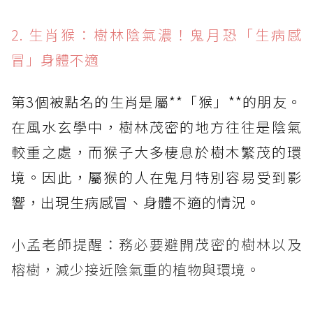
2. 生肖猴：樹林陰氣濃！鬼月恐「生病感
冒」身體不適
第3個被點名的生肖是屬**「猴」**的朋友。
在風水玄學中，樹林茂密的地方往往是陰氣
較重之處，而猴子大多棲息於樹木繁茂的環
境。因此，屬猴的人在鬼月特別容易受到影
響，出現生病感冒、身體不適的情況。
小孟老師提醒：務必要避開茂密的樹林以及
榕樹，減少接近陰氣重的植物與環境。