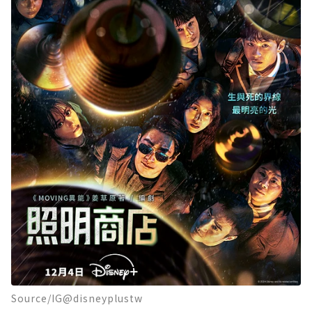
Source/IG@disneyplustw