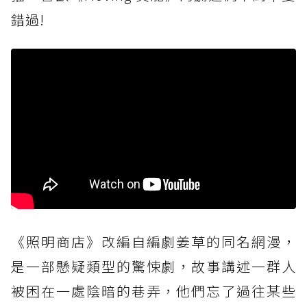
錯過!
《照明商店》改編自編劇姜草的同名網漫，
是一部懸疑類型的驚悚劇，故事講述一群人
被困在一處陰暗的巷弄，他們忘了過往某些