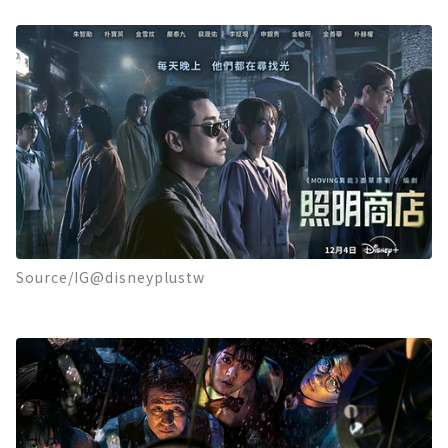
Source/IG@disneyplustw