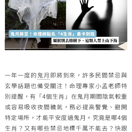
一年一度的
鬼月
即將到來，許多民間禁忌與
玄學話題也備受關注！命理專家小孟老師特
別提醒，有「4個生肖」在鬼月期間陰氣較重
或容易吸收夜間穢氣，務必提高警覺、避開
特定場所，才能平安度過鬼月。究竟是哪4個
生肖？又有哪些禁忌地標千萬不能去？快跟