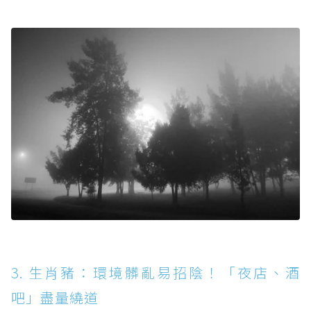
3. 生肖豬：環境髒亂易招陰！「夜店、酒
吧」盡量繞道