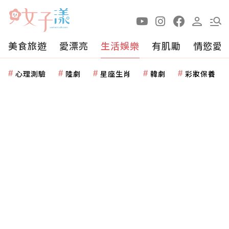
美食旅遊
愛漂亮
生活娛樂
有肌勵
情慾愛
心理測驗
陸劇
星座生肖
韓劇
彩妝保養