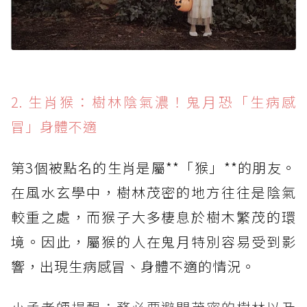
2. 生肖猴：樹林陰氣濃！鬼月恐「生病感
冒」身體不適
第3個被點名的生肖是屬**「猴」**的朋友。
在風水玄學中，樹林茂密的地方往往是陰氣
較重之處，而猴子大多棲息於樹木繁茂的環
境。因此，屬猴的人在鬼月特別容易受到影
響，出現生病感冒、身體不適的情況。