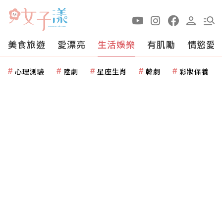
美食旅遊
愛漂亮
生活娛樂
有肌勵
情慾愛
心理測驗
陸劇
星座生肖
韓劇
彩妝保養