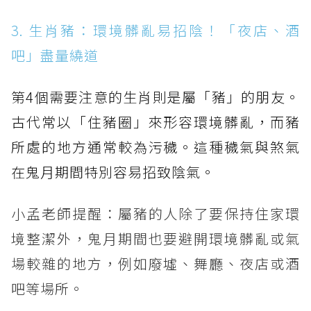
3. 生肖豬：環境髒亂易招陰！「夜店、酒
吧」盡量繞道
第4個需要注意的生肖則是屬「豬」的朋友。
古代常以「住豬圈」來形容環境髒亂，而豬
所處的地方通常較為污穢。這種穢氣與煞氣
在鬼月期間特別容易招致陰氣。
小孟老師提醒：屬豬的人除了要保持住家環
境整潔外，鬼月期間也要避開環境髒亂或氣
場較雜的地方，例如廢墟、舞廳、夜店或酒
吧等場所。