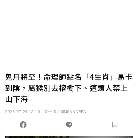
贊助說明
為了鼓勵作者持續創作更好的內容，會員可以
使用「贊助」功能實質回饋給喜愛的作者。可
將您認為適合的點數贈送給作者，一旦使用贊
助點數即不得撤銷，單筆贊助最低點數為30
點，最高點數沒有上限。
U 利點數 1 點 = NTD 1 元。
鬼月將至！命理師點名「4生肖」易卡
到陰，屬猴別去榕樹下、這類人禁上
確認送出
山下海
我已詳閱贊助說明，且同意站方的使用條款。
2026-07-29 18:10
女子漾／編輯ANDREA
您當前剩餘 U 利點數：
0
點；前往
購買點數