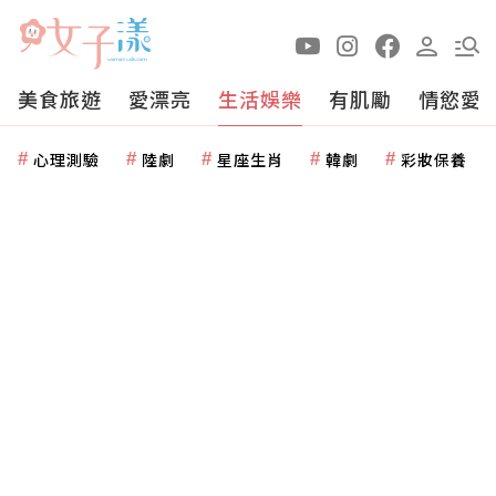
美食旅遊
愛漂亮
生活娛樂
有肌勵
情慾愛
心理測驗
陸劇
星座生肖
韓劇
彩妝保養