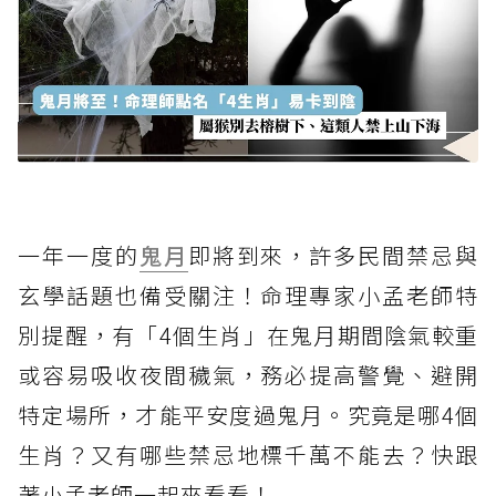
一年一度的
鬼月
即將到來，許多民間禁忌與
玄學話題也備受關注！命理專家小孟老師特
別提醒，有「4個生肖」在鬼月期間陰氣較重
或容易吸收夜間穢氣，務必提高警覺、避開
特定場所，才能平安度過鬼月。究竟是哪4個
生肖？又有哪些禁忌地標千萬不能去？快跟
著小孟老師一起來看看！