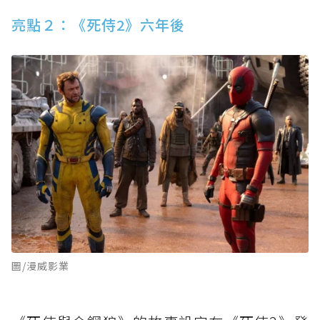
亮點２：《死侍2》六年後
圖/漫威影業