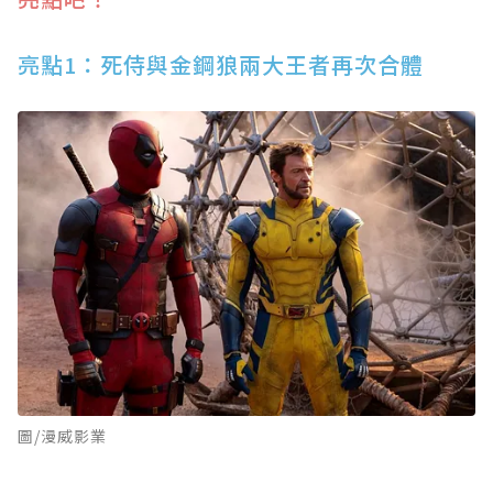
亮點1：死侍與金鋼狼兩大王者再次合體
圖/漫威影業