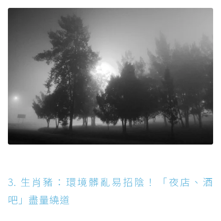
3. 生肖豬：環境髒亂易招陰！「夜店、酒
吧」盡量繞道