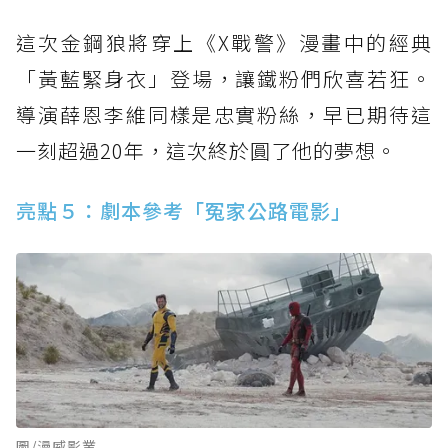
這次金鋼狼將穿上《X戰警》漫畫中的經典
「黃藍緊身衣」登場，讓鐵粉們欣喜若狂。
導演薛恩李維同樣是忠實粉絲，早已期待這
一刻超過20年，這次終於圓了他的夢想。
亮點５：劇本參考「冤家公路電影」
圖/漫威影業