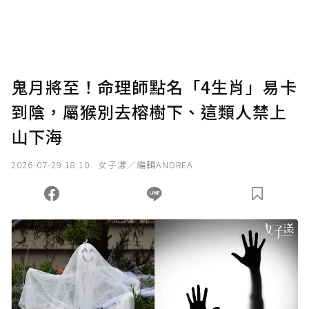
鬼月將至！命理師點名「4生肖」易卡
到陰，屬猴別去榕樹下、這類人禁上
山下海
2026-07-29 18:10
女子漾／編輯ANDREA