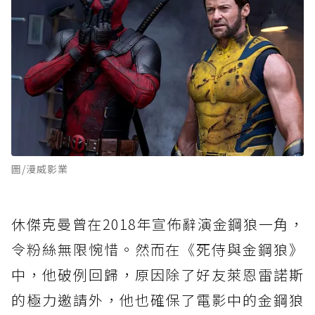
圖/漫威影業
休傑克曼曾在2018年宣佈辭演金鋼狼一角，
令粉絲無限惋惜。然而在《死侍與金鋼狼》
中，他破例回歸，原因除了好友萊恩雷諾斯
的極力邀請外，他也確保了電影中的金鋼狼