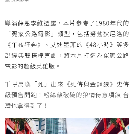
導演薛恩李維透露，本片參考了1980年代的
「冤家公路電影」類型，包括勞勃狄尼洛的
《午夜狂奔》、艾迪墨菲的《48小時》等多
部經典雙搭檔喜劇，將本片打造為冤家公路
電影的超級英雄版。
千呼萬喚「死」出來《死侍與金鋼狼》史侍
級預售開跑！粉絲敲破碗的狼情侍意項鍊 台
灣也拿得到了！