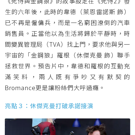
《死侍與金鋼狼》的故事設定在《死侍2》發
生的六年後，此時的韋德（萊恩雷諾斯 飾）
已不再是僱傭兵，而是一名窮困潦倒的汽車
銷售員。正當他以為生活將歸於平靜時，時
間變異管理局（TVA）找上門，要求他與另一
宇宙的「金鋼狼」羅根（休傑克曼 飾）聯手
拯救世界。預告片中，韋德和羅根的互動充
滿笑料，兩人既有爭吵又有默契的
Bromance更是讓粉絲們大呼過癮。
亮點３：休傑克曼打破承諾接演