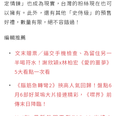
定情鍊」也成為現實，台灣的粉絲現在也可
以擁有。此外，還有其他「史侍級」的預售
好禮，數量有限，絕不容錯過！
編輯推薦
文末贈票／逼交手機檢查、為留住另一
半喝符水！謝欣穎x林柏宏《愛的噩夢》
5大看點一次看
《腦筋急轉彎2》挾高人氣回歸！盤點6
月6部好萊塢大片接連精彩，《噤界》前
傳末日降臨！