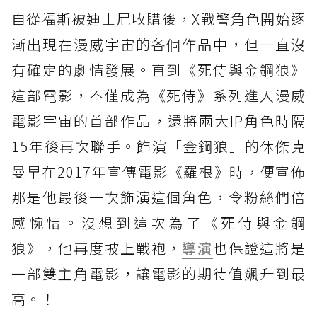
自從福斯被迪士尼收購後，X戰警角色開始逐
漸出現在漫威宇宙的各個作品中，但一直沒
有確定的劇情發展。直到《死侍與金鋼狼》
這部電影，不僅成為《死侍》系列進入漫威
電影宇宙的首部作品，還將兩大IP角色時隔
15年後再次聯手。飾演「金鋼狼」的休傑克
曼早在2017年宣傳電影《羅根》時，便宣佈
那是他最後一次飾演這個角色，令粉絲們倍
感惋惜。沒想到這次為了《死侍與金鋼
狼》，他再度披上戰袍，
導演
也保證這將是
一部雙主角電影，讓電影的期待值飆升到最
高。！