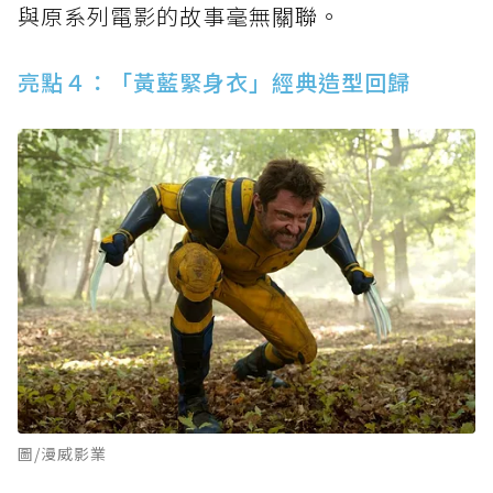
與原系列電影的故事毫無關聯。
亮點４：「黃藍緊身衣」經典造型回歸
圖/漫威影業