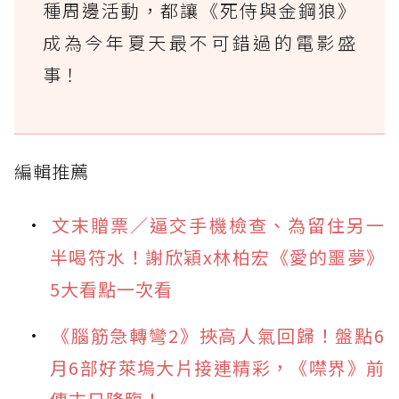
種周邊活動，都讓《死侍與金鋼狼》
成為今年夏天最不可錯過的電影盛
事！
編輯推薦
文末贈票／逼交手機檢查、為留住另一
半喝符水！謝欣穎x林柏宏《愛的噩夢》
5大看點一次看
《腦筋急轉彎2》挾高人氣回歸！盤點6
月6部好萊塢大片接連精彩，《噤界》前