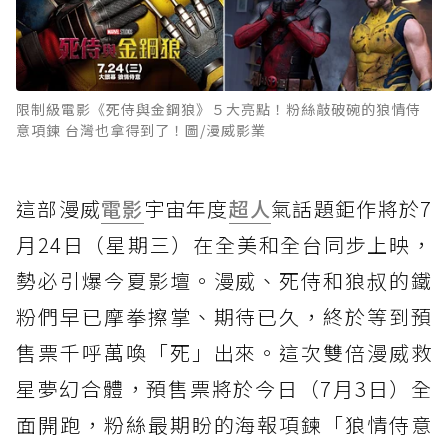
限制級電影《死侍與金鋼狼》５大亮點！粉絲敲破碗的狼情侍
意項鍊 台灣也拿得到了！圖/漫威影業
這部漫威
電影
宇宙年度
超人
氣話題鉅作將於7
月24日（星期三）在全美和全台同步上映，
勢必引爆今夏影壇。漫威、死侍和狼叔的鐵
粉們早已摩拳擦掌、期待已久，終於等到預
售票千呼萬喚「死」出來。這次雙倍漫威救
星夢幻合體，預售票將於今日（7月3日）全
面開跑，粉絲最期盼的海報項鍊「狼情侍意