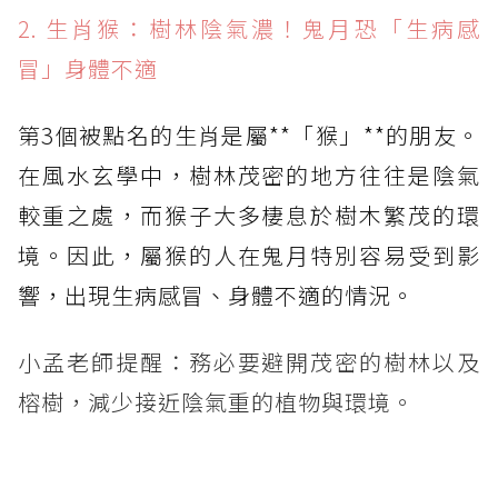
2. 生肖猴：樹林陰氣濃！鬼月恐「生病感
冒」身體不適
第3個被點名的生肖是屬**「猴」**的朋友。
在風水玄學中，樹林茂密的地方往往是陰氣
較重之處，而猴子大多棲息於樹木繁茂的環
境。因此，屬猴的人在鬼月特別容易受到影
響，出現生病感冒、身體不適的情況。
小孟老師提醒：務必要避開茂密的樹林以及
榕樹，減少接近陰氣重的植物與環境。