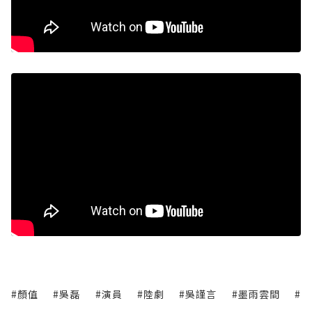
#顏值
#吳磊
#演員
#陸劇
#吳謹言
#墨雨雲間
#