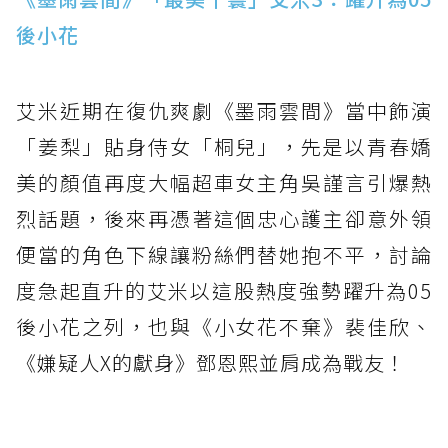
後小花
艾米近期在復仇爽劇《墨雨雲間》當中飾演
「姜梨」貼身侍女「桐兒」，先是以青春嬌
美的顏值再度大幅超車女主角吳謹言引爆熱
烈話題，後來再憑著這個忠心護主卻意外領
便當的角色下線讓粉絲們替她抱不平，討論
度急起直升的艾米以這股熱度強勢躍升為05
後小花之列，也與《小女花不棄》裴佳欣、
《嫌疑人X的獻身》鄧恩熙並肩成為戰友！