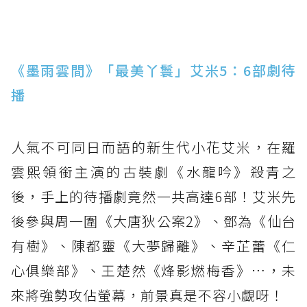
《墨雨雲間》「最美丫鬟」艾米5：6部劇待
播
人氣不可同日而語的新生代小花艾米，在羅
雲熙領銜主演的古裝劇《水龍吟》殺青之
後，手上的待播劇竟然一共高達6部！艾米先
後參與周一圍《大唐狄公案2》、鄧為《仙台
有樹》、陳都靈《大夢歸離》、辛芷蕾《仁
心俱樂部》、王楚然《烽影燃梅香》…，未
來將強勢攻佔螢幕，前景真是不容小覷呀！