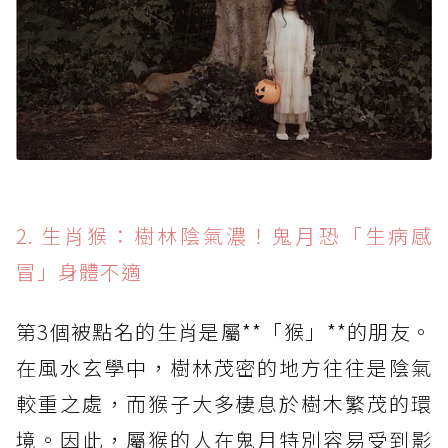
2. 生肖猴：樹林陰氣濃！鬼月恐「生病感
冒」身體不適
第3個被點名的生肖是屬**「猴」**的朋友。
在風水玄學中，樹林茂密的地方往往是陰氣
較重之處，而猴子大多棲息於樹木繁茂的環
境。因此，屬猴的人在鬼月特別容易受到影