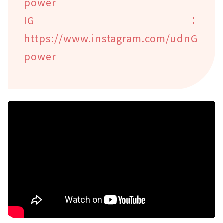
power
IG：
https://www.instagram.com/udnG
power