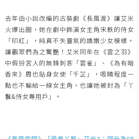
去年由小說改編的古裝劇《長風渡》讓艾米
火爆出圈，她在劇中飾演女主角宋軼的侍女
「印紅」，純真不失靈氣的嬌嫩少女模樣，
讓觀眾們為之驚艷！艾米同年在《雲之羽》
中假扮宮人的無鋒刺客「雲雀」、《為有暗
香來》周也貼身女使「千芷」，吸睛程度一
點也不輸給一線女主角，也讓她被封為「丫
鬟&侍女專用戶」。
《墨雨雲間》「最美丫鬟」艾米3：躍升為05