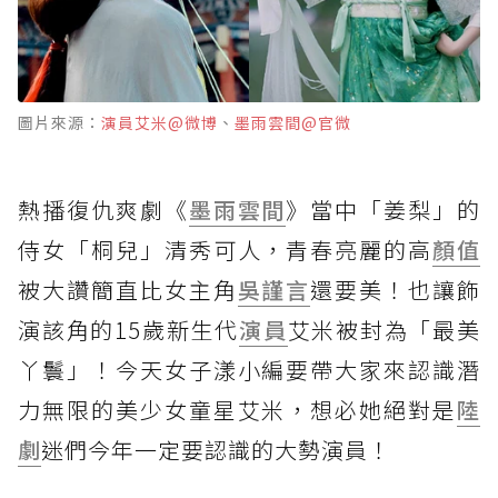
圖片來源：
演員艾米@微博
、
墨雨雲間@官微
熱播復仇爽劇《
墨雨雲間
》當中「姜梨」的
侍女「桐兒」清秀可人，青春亮麗的高
顏值
被大讚簡直比女主角
吳謹言
還要美！也讓飾
演該角的15歲新生代
演員
艾米被封為「最美
丫鬟」！今天女子漾小編要帶大家來認識潛
力無限的美少女童星艾米，想必她絕對是
陸
劇
迷們今年一定要認識的大勢演員！