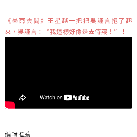
《墨雨雲間》王星越一把把吳謹言抱了起
來，吳謹言：“我這樣好像是去侍寢！”！
編輯推薦