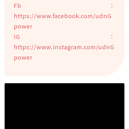
Fb：
https://www.facebook.com/udnG
power
IG：
https://www.instagram.com/udnG
power