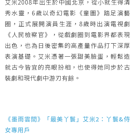
艾米2008年出生於中國北京，從小就生得清
秀水靈，6歲以奇幻電影《童圖》踏足演藝
圈，正式展開演員生涯，8歲時出演電視劇
《人民檢察官》，從戲劇圈到電影界都表現
出色，也為日後密集的高產量作品打下深厚
表演基礎。艾米憑著一張甜美臉蛋，輕鬆造
就古今皆宜的亮眼扮相，也使得她同步於古
裝劇和現代劇中游刃有餘。
《墨雨雲間》「最美丫鬟」艾米2：丫鬟&侍
女專用戶