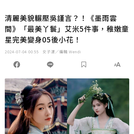
清麗美貌輾壓吳謹言？！《墨雨雲
間》「最美丫鬟」艾米5件事，稚嫩童
星完美變身05後小花！
2024-07-04 00:55
女子漾／編輯 Wendi