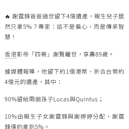
🔥 謝霆鋒爸爸過世留下4億遺產，親生兒子居
然只拿5%？專家：這不是偏心，而是傳承智
慧！
香港
影帝「四哥」謝賢離世，享壽89歲。
據媒體報導，他留下約1億港幣、折合台幣約
4億元的遺產，其中：
90%留給兩個孫子Lucas與Quintus；
10%由親生子女謝霆鋒與謝婷婷分配，謝霆
鋒僅約拿到5%。