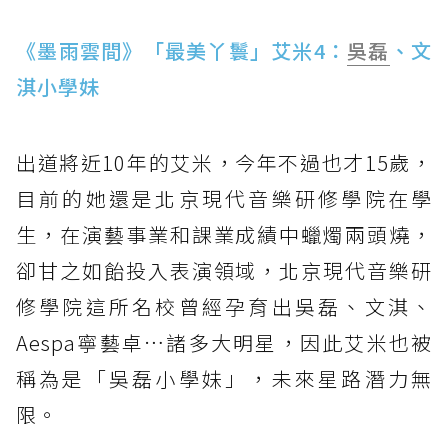
《墨雨雲間》「最美丫鬟」艾米4：
吳磊
、文
淇小學妹
出道將近10年的艾米，今年不過也才15歲，
目前的她還是北京現代音樂研修學院在學
生，在演藝事業和課業成績中蠟燭兩頭燒，
卻甘之如飴投入表演領域，北京現代音樂研
修學院這所名校曾經孕育出吳磊、文淇、
Aespa寧藝卓…諸多大明星，因此艾米也被
稱為是「吳磊小學妹」，未來星路潛力無
限。