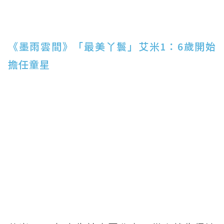
《墨雨雲間》「最美丫鬟」艾米1：6歲開始
擔任童星