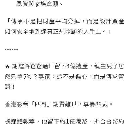
風險與家族意願。
「傳承不是把財產平均分掉，而是設計資產
如何安全地到達真正想照顧的人手上。」
------
🔥 謝霆鋒爸爸過世留下4億遺產，親生兒子居
然只拿5%？專家：這不是偏心，而是傳承智
慧！
香港
影帝「四哥」謝賢離世，享壽89歲。
據媒體報導，他留下約1億港幣、折合台幣約