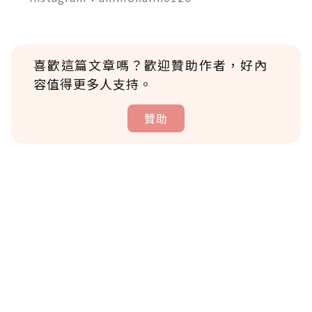
喜歡這篇文章嗎？歡迎贊助作者，好內
容值得更多人支持。
贊助
贊助說明
為了鼓勵作者持續創作更好的內容，會員可以
使用「贊助」功能實質回饋給喜愛的作者。可
將您認為適合的點數贈送給作者，一旦使用贊
助點數即不得撤銷，單筆贊助最低點數為30
點，最高點數沒有上限。