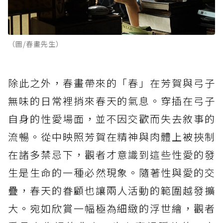
（圖/春畫先生）
除此之外，春畫帶來的「春」在芳賀與弓子
無味的日常裡捎來春天的氣息。穿插在弓子
自身的性愛場面，並不因交歡而失去敘事的
流暢。從中映照芳賀在精神與肉體上被挾制
在諸多禁忌下，觀者才意識到這些性愛的發
生是生命的一種必然現象。隨著性與愛的交
疊，春天的眷顧也讓兩人活動的範圍越發擴
大。宛如欣賞一幅極為細緻的浮世繪，觀者