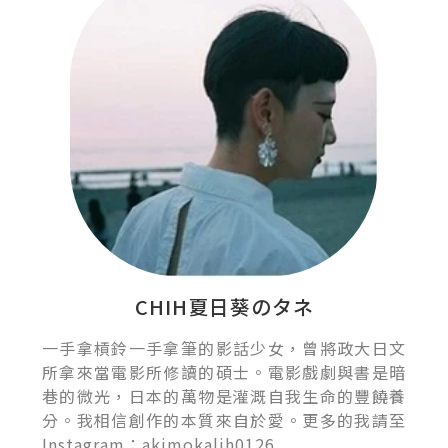
CHIH夏日葵のタネ
一手拿槓鈴一手拿筆的影話少女，曾將政大日文
所拿來當電影所修讀的碩士。電影戲劇與書是暗
巷的微光，日本的萬物是灌溉自我生命的豐饒養
分。我相信創作的本質來自於愛。更多的我請至
Instagram：akimokalih0126