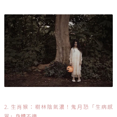
2. 生肖猴：樹林陰氣濃！鬼月恐「生病感
冒」身體不適