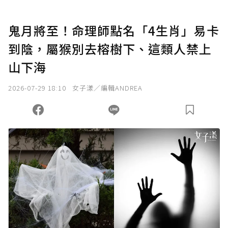
U 利點數 1 點 = NTD 1 元。
鬼月將至！命理師點名「4生肖」易卡
到陰，屬猴別去榕樹下、這類人禁上
確認送出
山下海
我已詳閱贊助說明，且同意站方的使用條款。
2026-07-29 18:10
女子漾／編輯ANDREA
您當前剩餘 U 利點數：
0
點；前往
購買點數