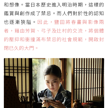
和想像。當日本歷史進入明治時期，這樣的
鑑賞與創作成了禁忌。而人們對於性的認知
也逐漸狹隘。
因此，鹽田將春畫與影像兩
者，藉由芳賀、弓子及辻村的交流，將個體
的壓抑和衝撞滿布禁忌的社會規範，開啟封
閉已久的大門。