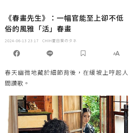
《春畫先生》：一幅官能至上卻不低
俗的風雅「活」春畫
2024-06-13 23:17
CHIH夏日葵のタネ
春天幽微地藏於細節背後，在緩坡上哼起人
間讚歌。