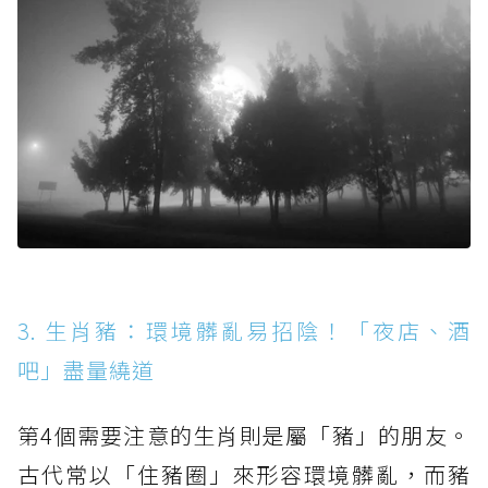
3. 生肖豬：環境髒亂易招陰！「夜店、酒
吧」盡量繞道
第4個需要注意的生肖則是屬「豬」的朋友。
古代常以「住豬圈」來形容環境髒亂，而豬