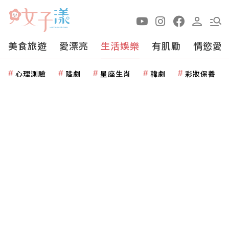
美食旅遊
愛漂亮
生活娛樂
有肌勵
情慾愛
心理測驗
陸劇
星座生肖
韓劇
彩妝保養