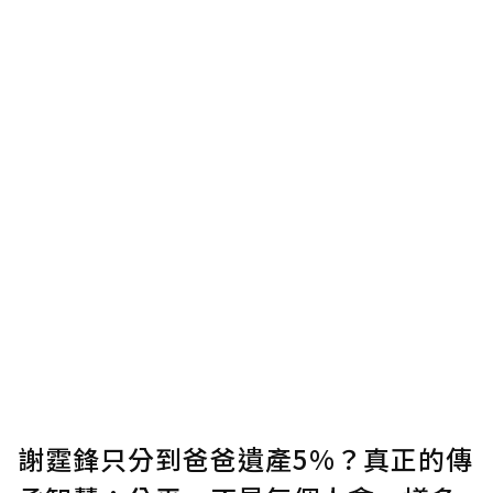
謝霆鋒只分到爸爸遺產5%？真正的傳