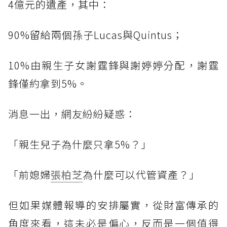
4億元的遺產，其中：
90%留給兩個孫子Lucas與Quintus；
10%由親生子女謝霆鋒與謝婷婷分配，謝霆
鋒僅約拿到5%。
消息一出，網友紛紛疑惑：
「親生兒子為什麼只拿5%？」
「前媳婦
張柏芝
為什麼可以代管資產？」
但如果媒體報導的安排屬實，從財富傳承的
角度來看，這未必是偏心，反而是一個值得