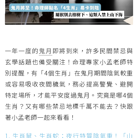
一年一度的
鬼月
即將到來，許多民間禁忌與
玄學話題也備受關注！命理專家小孟老師特
別提醒，有「4個生肖」在鬼月期間陰氣較重
或容易吸收夜間穢氣，務必提高警覺、避開
特定場所，才能平安度過鬼月。究竟是哪4個
生肖？又有哪些禁忌地標千萬不能去？快跟
著小孟老師一起來看看！
1. 生肖鼠、生肖蛇：夜行特質陰氣重！「山