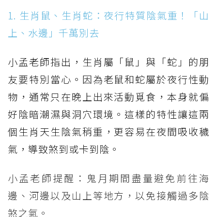
1. 生肖鼠、生肖蛇：夜行特質陰氣重！「山
上、水邊」千萬別去
小孟老師指出，生肖屬「鼠」與「蛇」的朋
友要特別當心。因為老鼠和蛇屬於夜行性動
物，通常只在晚上出來活動覓食，本身就偏
好陰暗潮濕與洞穴環境。這樣的特性讓這兩
個生肖天生陰氣稍重，更容易在夜間吸收穢
氣，導致煞到或卡到陰。
小孟老師提醒：鬼月期間盡量避免前往海
邊、河邊以及山上等地方，以免接觸過多陰
煞之氣。