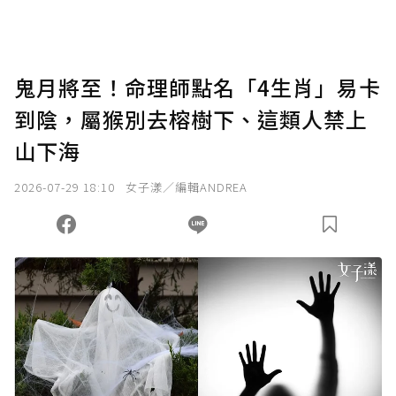
助點數即不得撤銷，單筆贊助最低點數為30
點，最高點數沒有上限。
U 利點數 1 點 = NTD 1 元。
鬼月將至！命理師點名「4生肖」易卡
到陰，屬猴別去榕樹下、這類人禁上
確認送出
山下海
我已詳閱贊助說明，且同意站方的使用條款。
2026-07-29 18:10
女子漾／編輯ANDREA
您當前剩餘 U 利點數：
0
點；前往
購買點數