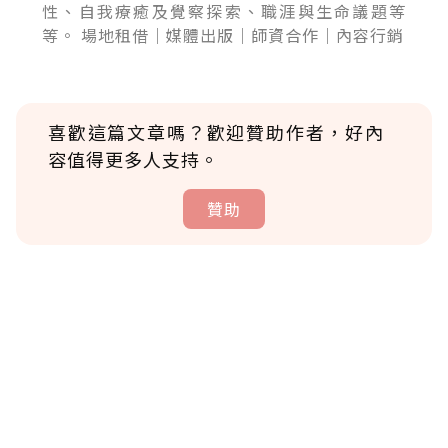
性、自我療癒及覺察探索、職涯與生命議題等
等。 場地租借｜媒體出版｜師資合作｜內容行銷
喜歡這篇文章嗎？歡迎贊助作者，好內
容值得更多人支持。
贊助
贊助說明
為了鼓勵作者持續創作更好的內容，會員可以
使用「贊助」功能實質回饋給喜愛的作者。可
將您認為適合的點數贈送給作者，一旦使用贊