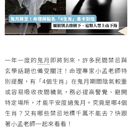
一年一度的
鬼月
即將到來，許多民間禁忌與
玄學話題也備受關注！命理專家小孟老師特
別提醒，有「4個生肖」在鬼月期間陰氣較重
或容易吸收夜間穢氣，務必提高警覺、避開
特定場所，才能平安度過鬼月。究竟是哪4個
生肖？又有哪些禁忌地標千萬不能去？快跟
著小孟老師一起來看看！