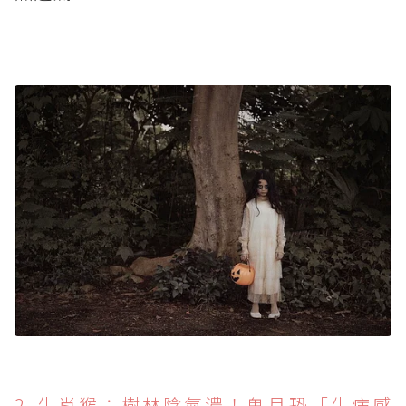
2. 生肖猴：樹林陰氣濃！鬼月恐「生病感