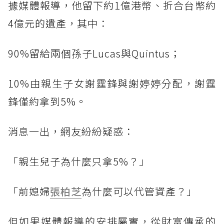
據媒體報導，他留下約1億港幣、折合台幣約
4億元的遺產，其中：
90%留給兩個孫子Lucas與Quintus；
10%由親生子女謝霆鋒與謝婷婷分配，謝霆
鋒僅約拿到5%。
消息一出，網友紛紛疑惑：
「親生兒子為什麼只拿5%？」
「前媳婦
張柏芝
為什麼可以代管資產？」
但如果媒體報導的安排屬實，從財富傳承的