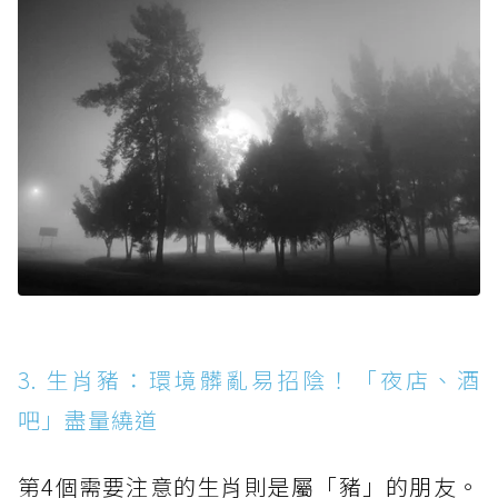
3. 生肖豬：環境髒亂易招陰！「夜店、酒
吧」盡量繞道
第4個需要注意的生肖則是屬「豬」的朋友。