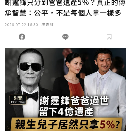
謝霆鋒只分到爸爸遺產5%？真正的傳
承智慧：公平，不是每個人拿一樣多
2026-07-22 16:30
廖嘉紅