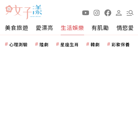
美食旅遊
愛漂亮
生活娛樂
有肌勵
情慾愛
心理測驗
陸劇
星座生肖
韓劇
彩妝保養